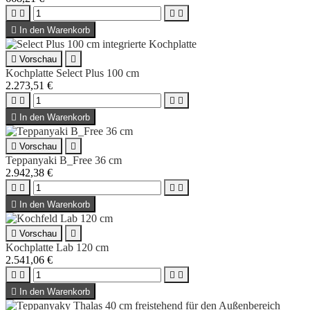





In den Warenkorb

Vorschau

Kochplatte Select Plus 100 cm
2.273,51 €





In den Warenkorb

Vorschau

Teppanyaki B_Free 36 cm
2.942,38 €





In den Warenkorb

Vorschau

Kochplatte Lab 120 cm
2.541,06 €





In den Warenkorb