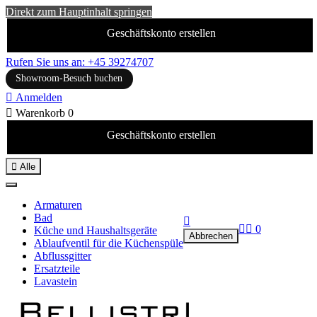
Direkt zum Hauptinhalt springen
Geschäftskonto erstellen
Rufen Sie uns an: +45 39274707
Showroom-Besuch buchen

Anmelden

Warenkorb
0
Geschäftskonto erstellen

Alle
Armaturen
Bad



0
Küche und Haushaltsgeräte
Abbrechen
Ablaufventil für die Küchenspüle
Abflussgitter
Ersatzteile
Lavastein