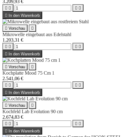
3.209,93 €





In den Warenkorb

Vorschau

Mikrowelle eingebaut aus Edelstahl
1.203,31 €





In den Warenkorb

Vorschau

Kochplatte Mood 75 Cm 1
2.541,06 €





In den Warenkorb

Vorschau

Kochfeld Lab Evolution 90 cm
2.674,83 €





In den Warenkorb