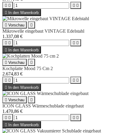





In den Warenkorb

Vorschau

Mikrowelle eingebaut VINTAGE Edelstahl
1.337,08 €





In den Warenkorb

Vorschau

Kochplatte Mood 75 Cm 2
2.674,83 €





In den Warenkorb

Vorschau

ICON GLASS Wärmeschublade eingebaut
1.470,86 €





In den Warenkorb