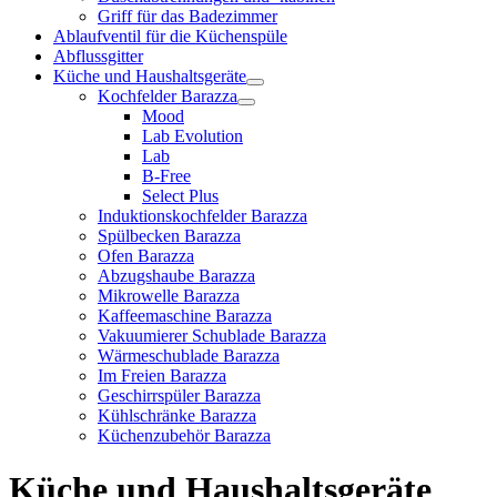
Griff für das Badezimmer
Ablaufventil für die Küchenspüle
Abflussgitter
Küche und Haushaltsgeräte
Kochfelder Barazza
Mood
Lab Evolution
Lab
B-Free
Select Plus
Induktionskochfelder Barazza
Spülbecken Barazza
Ofen Barazza
Abzugshaube Barazza
Mikrowelle Barazza
Kaffeemaschine Barazza
Vakuumierer Schublade Barazza
Wärmeschublade Barazza
Im Freien Barazza
Geschirrspüler Barazza
Kühlschränke Barazza
Küchenzubehör Barazza
Küche und Haushaltsgeräte