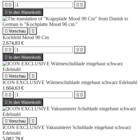





In den Warenkorb

Vorschau

Kochfeld Mood 90 Cm
2.674,83 €





In den Warenkorb

Vorschau

ICON EXCLUSIVE Wärmeschublade eingebaut schwarz Edelstahl
1.604,63 €





In den Warenkorb

Vorschau

ICON EXCLUSIVE Vakuumierer Schublade eingebaut schwarz
Edelstahl
5.082,78 €