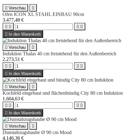

Vorschau

Ofen ICON XL STAHL EINBAU 90cm
3.477,48 €





In den Warenkorb

Vorschau

Induktion Thalas 40 cm freistehend für den Außenbereich
2.273,51 €





In den Warenkorb

Vorschau

Kochfeld eingebaut und flächenbündig City 80 cm Induktion
1.604,63 €





In den Warenkorb

Vorschau

Dunstabzugshaube Ø 90 cm Mood
4.146,36 €