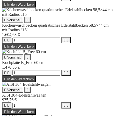

In den Warenkorb

Vorschau

Küchenwaschbecken quadratisches Edelstahlbecken 58,5×44 cm
mit Radius “15”
1.604,63 €





In den Warenkorb

Vorschau

Kochplatte B_Free 60 cm
1.470,86 €





In den Warenkorb

Vorschau

AISI 304-Edelstahlwaagen
935,76 €





In den Warenkorb