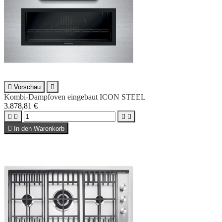

Vorschau

Kombi-Dampfoven eingebaut ICON STEEL
3.878,81 €





In den Warenkorb