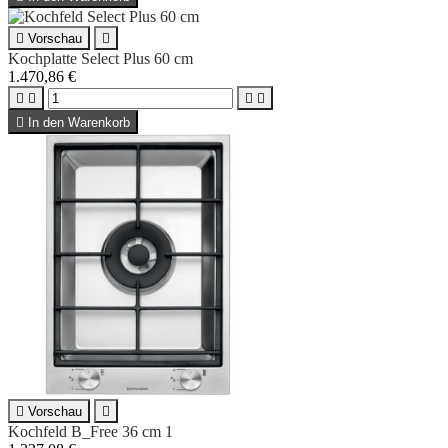

Vorschau

Kochplatte Select Plus 60 cm
1.470,86 €





In den Warenkorb

Vorschau

Kochfeld B_Free 36 cm 1