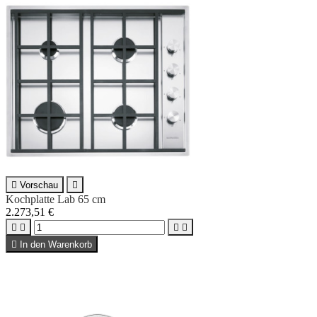

Vorschau

Kochplatte Lab 65 cm
2.273,51 €





In den Warenkorb