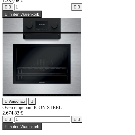
1.337,08 €





In den Warenkorb

Vorschau

Oven eingebaut ICON STEEL
2.674,83 €





In den Warenkorb