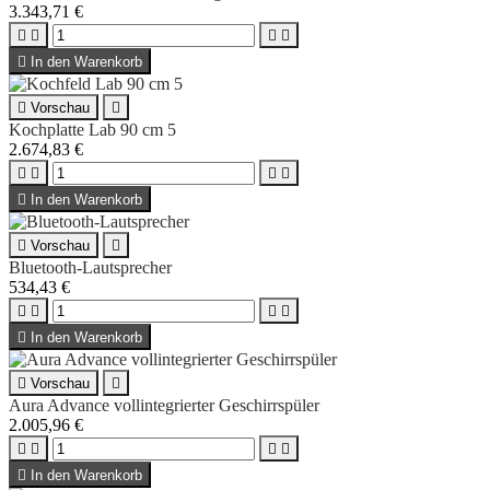
3.343,71 €





In den Warenkorb

Vorschau

Kochplatte Lab 90 cm 5
2.674,83 €





In den Warenkorb

Vorschau

Bluetooth-Lautsprecher
534,43 €





In den Warenkorb

Vorschau

Aura Advance vollintegrierter Geschirrspüler
2.005,96 €





In den Warenkorb