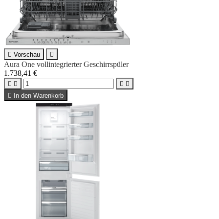

Vorschau

Aura One vollintegrierter Geschirrspüler
1.738,41 €





In den Warenkorb