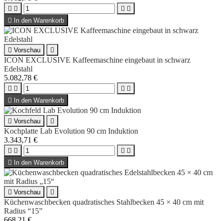





In den Warenkorb

Vorschau

ICON EXCLUSIVE Kaffeemaschine eingebaut in schwarz
Edelstahl
5.082,78 €





In den Warenkorb

Vorschau

Kochplatte Lab Evolution 90 cm Induktion
3.343,71 €





In den Warenkorb

Vorschau

Küchenwaschbecken quadratisches Stahlbecken 45 × 40 cm mit
Radius “15”
668,21 €