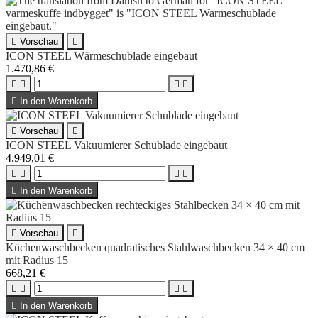

Vorschau

ICON STEEL Wärmeschublade eingebaut
1.470,86 €





In den Warenkorb

Vorschau

ICON STEEL Vakuumierer Schublade eingebaut
4.949,01 €





In den Warenkorb

Vorschau

Küchenwaschbecken quadratisches Stahlwaschbecken 34 × 40 cm
mit Radius 15
668,21 €





In den Warenkorb