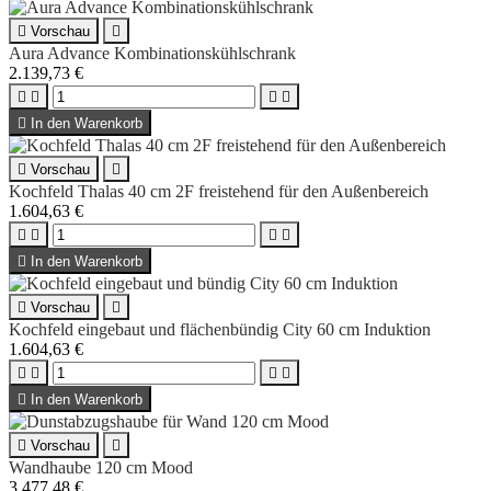

Vorschau

Aura Advance Kombinationskühlschrank
2.139,73 €





In den Warenkorb

Vorschau

Kochfeld Thalas 40 cm 2F freistehend für den Außenbereich
1.604,63 €





In den Warenkorb

Vorschau

Kochfeld eingebaut und flächenbündig City 60 cm Induktion
1.604,63 €





In den Warenkorb

Vorschau

Wandhaube 120 cm Mood
3.477,48 €