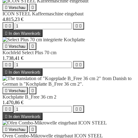

Vorschau

ICON STEEL Kaffeemaschine eingebaut
4.815,23 €





In den Warenkorb

Vorschau

Kochfeld Select Plus 70 cm
1.738,41 €





In den Warenkorb

Vorschau

Kochplatte B_Free 36 cm 2
1.470,86 €





In den Warenkorb

Vorschau

Oven Combo-Mikrowelle eingebaut ICON STEEL