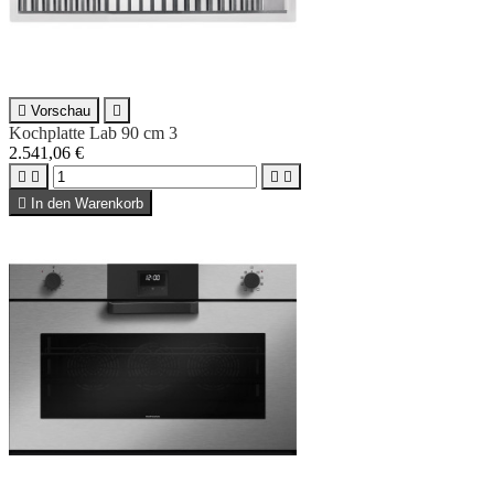

Vorschau

Kochplatte Lab 90 cm 3
2.541,06 €





In den Warenkorb