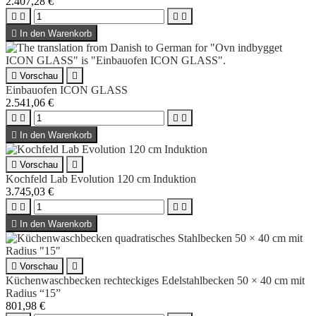
2.407,28 €





In den Warenkorb

Vorschau

Einbauofen ICON GLASS
2.541,06 €





In den Warenkorb

Vorschau

Kochfeld Lab Evolution 120 cm Induktion
3.745,03 €





In den Warenkorb

Vorschau

Küchenwaschbecken rechteckiges Edelstahlbecken 50 × 40 cm mit
Radius “15”
801,98 €