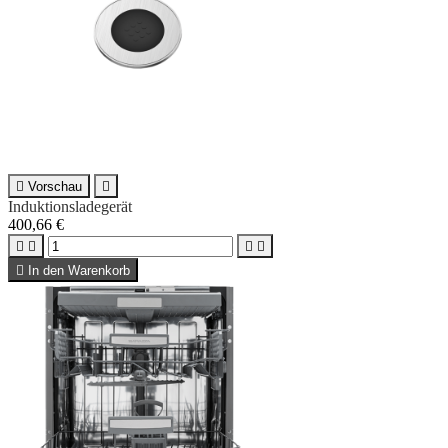

Vorschau

Induktionsladegerät
400,66 €





In den Warenkorb