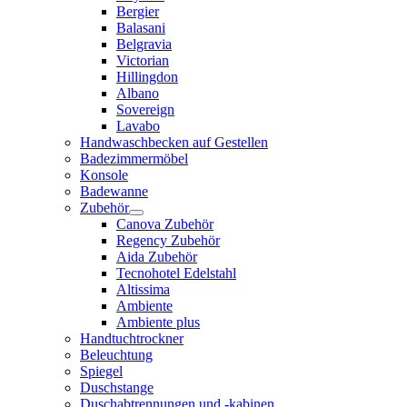
Bergier
Balasani
Belgravia
Victorian
Hillingdon
Albano
Sovereign
Lavabo
Handwaschbecken auf Gestellen
Badezimmermöbel
Konsole
Badewanne
Zubehör
Canova Zubehör
Regency Zubehör
Aida Zubehör
Tecnohotel Edelstahl
Altissima
Ambiente
Ambiente plus
Handtuchtrockner
Beleuchtung
Spiegel
Duschstange
Duschabtrennungen und -kabinen