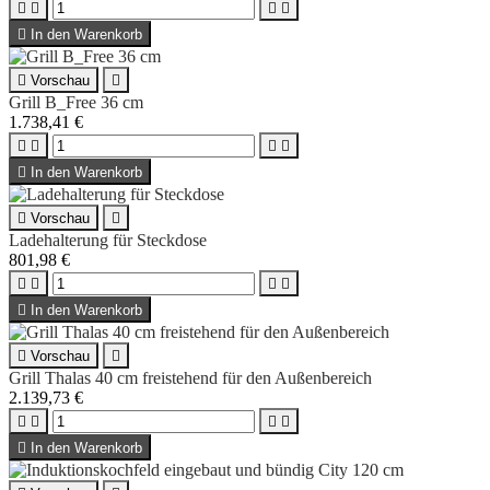





In den Warenkorb

Vorschau

Grill B_Free 36 cm
1.738,41 €





In den Warenkorb

Vorschau

Ladehalterung für Steckdose
801,98 €





In den Warenkorb

Vorschau

Grill Thalas 40 cm freistehend für den Außenbereich
2.139,73 €





In den Warenkorb