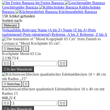
Im Freien Barazza
Geschirrspüler Barazza
Kühlschränke
Barazza
Küchenzubehör Barazza
158 Artikel gefunden
Sortiert nach:
Relevanz
Verkaufshits
Relevanz
Name (A bis Z)
Name (Z bis A)
Preis
(aufsteigend)
Preis (absteigend)
Referenz, A bis Z
Referenz, Z bis A

Vorschau

Kochplatte Mood 65 Cm
2.139,73 €





In den Warenkorb

Vorschau

Küchenwaschbecken quadratisch Edelstahlbecken 18 x 40 cm mit
Radius 15
668,21 €





In den Warenkorb