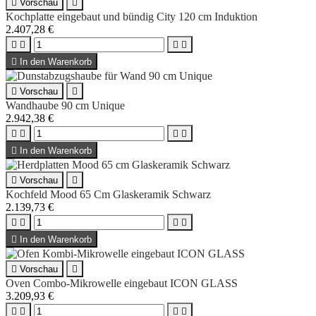

Vorschau

Kochplatte eingebaut und bündig City 120 cm Induktion
2.407,28 €





In den Warenkorb

Vorschau

Wandhaube 90 cm Unique
2.942,38 €





In den Warenkorb

Vorschau

Kochfeld Mood 65 Cm Glaskeramik Schwarz
2.139,73 €





In den Warenkorb

Vorschau

Oven Combo-Mikrowelle eingebaut ICON GLASS
3.209,93 €



