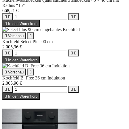
Küchenwaschbecken quadratisches Stahlbecken 40 × 40 cm mit
Radius “15”
668,21 €





In den Warenkorb

Vorschau

Kochfeld Select Plus 90 cm
2.005,96 €





In den Warenkorb

Vorschau

Kochfeld B_Free 36 cm Induktion
2.005,96 €





In den Warenkorb