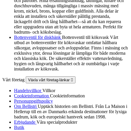
och patroner. Hitta ersättningshandtag, tätningar, luftare och
duschhuvuden, många tillgängliga i massiv mässing med
krom, nickel, brons, koppar eller guldfinish. Alla delar är
enkla att installera och säkerställer pålitlig prestanda,
läckagefri drift och lång hållbarhet—så att du kan reparera
eller uppgradera utan att byta ut hela armaturen. Perfekt för
badrums- och köksbeslag.
Bottenventil för diskbänk
Bottenventil till köksvask Vårt
utbud av bottenventiler för köksvaskar omfattar hållbara
silkorgar, avloppssatser och avloppsdelar. Finns i mässing och
exklusiva ytor, dessa lösningar är lämpliga för både moderna
och klassiska kök. De säkerställer effektiv vattenavledning,
hygien och långvarig hållbarhet och är oumbärliga i varje
installation av köksvask.
Vårt företag
Växla vårt företag-länkar

Handelsvillkor
Villkor
Cookieinformation
Cookieinformation
Personuppgiftspolicy
Om Bellistri
Upptäck historien om Bellistri. Från La Maison i
Hellerup till en av Danmarks erkända destinationer för lyxiga
badrum, kök och europeiskt hantverk sedan 1998.
Erbjudande
Våra specialprodukter
Butik