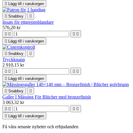

Lägg till i varukorgen

Snabbvy

Insats för ettgreppsblandare
576,20 kr





Lägg till i varukorgen

Snabbvy

Tryckknapp
2 910,15 kr





Lägg till i varukorgen

Snabbvy

Galler I Mässing För Blücher med bronzefinish
3 063,32 kr





Lägg till i varukorgen
Få våra senaste nyheter och erbjudanden