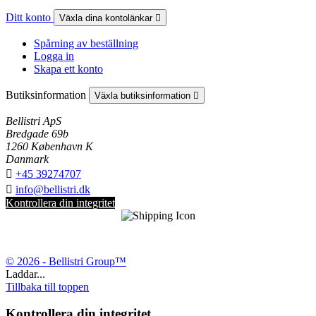
Ditt konto
Växla dina kontolänkar

Spårning av beställning
Logga in
Skapa ett konto
Butiksinformation
Växla butiksinformation

Bellistri ApS
Bredgade 69b
1260 København K
Danmark

+45 39274707

info@bellistri.dk
Kontrollera din integritet
© 2026 - Bellistri Group™
Laddar...
Tillbaka till toppen
Kontrollera din integritet