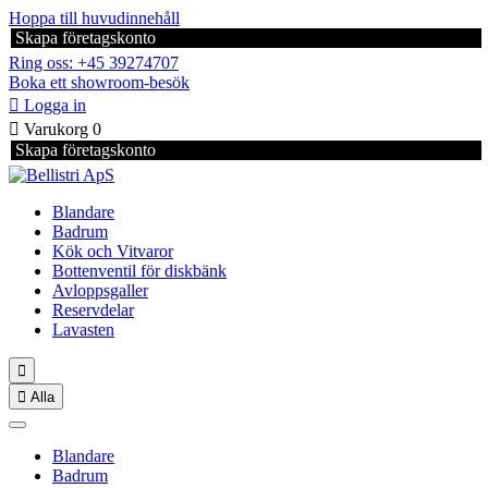
Hoppa till huvudinnehåll
Skapa företagskonto
Ring oss: +45 39274707
Boka ett showroom-besök

Logga in

Varukorg
0
Skapa företagskonto
Blandare
Badrum
Kök och Vitvaror
Bottenventil för diskbänk
Avloppsgaller
Reservdelar
Lavasten


Alla
Blandare
Badrum