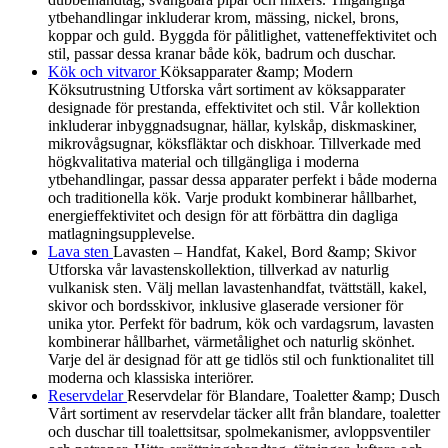
ytbehandlingar inkluderar krom, mässing, nickel, brons,
koppar och guld. Byggda för pålitlighet, vatteneffektivitet och
stil, passar dessa kranar både kök, badrum och duschar.
Kök och vitvaror
Köksapparater &amp; Modern
Köksutrustning Utforska vårt sortiment av köksapparater
designade för prestanda, effektivitet och stil. Vår kollektion
inkluderar inbyggnadsugnar, hällar, kylskåp, diskmaskiner,
mikrovågsugnar, köksfläktar och diskhoar. Tillverkade med
högkvalitativa material och tillgängliga i moderna
ytbehandlingar, passar dessa apparater perfekt i både moderna
och traditionella kök. Varje produkt kombinerar hållbarhet,
energieffektivitet och design för att förbättra din dagliga
matlagningsupplevelse.
Lava sten
Lavasten – Handfat, Kakel, Bord &amp; Skivor
Utforska vår lavastenskollektion, tillverkad av naturlig
vulkanisk sten. Välj mellan lavastenhandfat, tvättställ, kakel,
skivor och bordsskivor, inklusive glaserade versioner för
unika ytor. Perfekt för badrum, kök och vardagsrum, lavasten
kombinerar hållbarhet, värmetålighet och naturlig skönhet.
Varje del är designad för att ge tidlös stil och funktionalitet till
moderna och klassiska interiörer.
Reservdelar
Reservdelar för Blandare, Toaletter &amp; Dusch
Vårt sortiment av reservdelar täcker allt från blandare, toaletter
och duschar till toalettsitsar, spolmekanismer, avloppsventiler