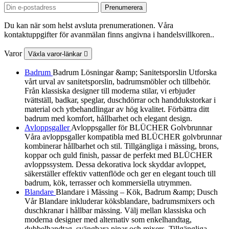
Du kan när som helst avsluta prenumerationen. Våra
kontaktuppgifter för avanmälan finns angivna i handelsvillkoren..
Varor
Växla varor-länkar

Badrum
Badrum Lösningar &amp; Sanitetsporslin Utforska
vårt urval av sanitetsporslin, badrumsmöbler och tillbehör.
Från klassiska designer till moderna stilar, vi erbjuder
tvättställ, badkar, speglar, duschdörrar och handdukstorkar i
material och ytbehandlingar av hög kvalitet. Förbättra ditt
badrum med komfort, hållbarhet och elegant design.
Avloppsgaller
Avloppsgaller för BLÜCHER Golvbrunnar
Våra avloppsgaller kompatibla med BLÜCHER golvbrunnar
kombinerar hållbarhet och stil. Tillgängliga i mässing, brons,
koppar och guld finish, passar de perfekt med BLÜCHER
avloppssystem. Dessa dekorativa lock skyddar avloppet,
säkerställer effektiv vattenflöde och ger en elegant touch till
badrum, kök, terrasser och kommersiella utrymmen.
Blandare
Blandare i Mässing – Kök, Badrum &amp; Dusch
Vår Blandare inkluderar köksblandare, badrumsmixers och
duschkranar i hållbar mässing. Välj mellan klassiska och
moderna designer med alternativ som enkelhandtag,
dubbelhandtag, svängbara pipar och mixers. Tillgängliga