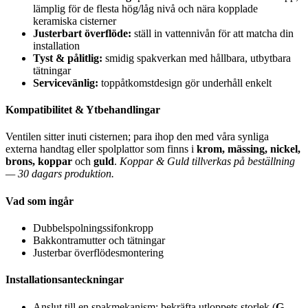
lämplig för de flesta hög/låg nivå och nära kopplade
keramiska cisterner
Justerbart överflöde:
ställ in vattennivån för att matcha din
installation
Tyst & pålitlig:
smidig spakverkan med hållbara, utbytbara
tätningar
Servicevänlig:
toppåtkomstdesign gör underhåll enkelt
Kompatibilitet & Ytbehandlingar
Ventilen sitter inuti cisternen; para ihop den med våra synliga
externa handtag eller spolplattor som finns i
krom, mässing, nickel,
brons, koppar
och
guld
.
Koppar & Guld tillverkas på beställning
— 30 dagars produktion.
Vad som ingår
Dubbelspolningssifonkropp
Bakkontramutter och tätningar
Justerbar överflödesmontering
Installationsanteckningar
Anslut till en spakmekanism; bekräfta utloppets storlek (
G