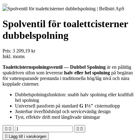
Spolventil för toalettcisterner
dubbelspolning
Pris:
3 209,19 kr
Inkl. moms
Toalettcisternspolningsventil — Dubbel Spolning
är en pålitlig
spakdriven sifon som levererar
halv eller hel spolning
på begäran
för vattensparande prestanda i traditionella hög/låg nivå och nära
kopplade cisterner.
Dubbelspolningsfunktion: snabb halv spolning eller kraftfull
hel spolning
Universell passform på standard
G 1½″
cisternutlopp
Justerbar överflödshöjd och servicevänlig design
Tyst, effektiv drift med långlivade tätningar





Lägg till i varukorgen