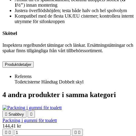
1½″
) innan montering
Justera överflödshöjden; testa både halv och hel spolvolym
Kompatibel med de flesta UK/EU cisterner; kontrollera internt
utrymme för sifonkroppen
Skötsel
Inspektera regelbundet tätningar och länkar. Ersättningstätningar och
spakar finns tillgängliga från vårt tillbehörssortiment.
Produktdetaljer
Referens
Toiletcisterne Håndtag Dobbelt skyl
4 andra produkter i samma kategori

Snabbvy

Packning i gummi för toalett
144,41 kr



