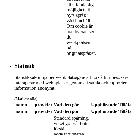
att erbjuda dig
möjlighet att
byta språk i
vårt innehåll.
Om cookie är
inaktiverad ser
du
webbplatsen
på
originalspråket.
Statistik
Statistikkakor hjälper webbplatsägare att förstå hur besökare
interagerar med webbplatser genom att samla och rapportera
information anonymt.
(Markera alla)
namn
provider
Vad den gör
Upphörande
Tillåta
namn
provider
Vad den gör
Upphörande
Tillåta
Standard spårning,
vilket gör vår butik
förstå
nödvändigheten