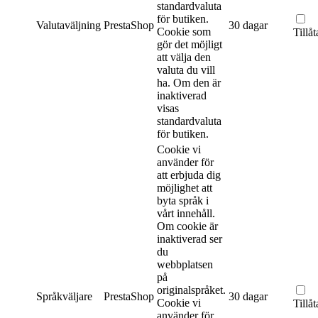
standardvaluta
för butiken.
Valutaväljning
PrestaShop
30 dagar
Cookie som
Tillåt
gör det möjligt
att välja den
valuta du vill
ha. Om den är
inaktiverad
visas
standardvaluta
för butiken.
Cookie vi
använder för
att erbjuda dig
möjlighet att
byta språk i
vårt innehåll.
Om cookie är
inaktiverad ser
du
webbplatsen
på
originalspråket.
Språkväljare
PrestaShop
30 dagar
Cookie vi
Tillåt
använder för