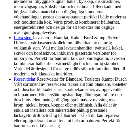
inkluderar inbyggnadsugnar, hällar, kylskåp, diskmaskiner,
mikrovågsugnar, köksfläktar och diskhoar. Tillverkade med
högkvalitativa material och tillgängliga i moderna
ytbehandlingar, passar dessa apparater perfekt i både moderna
och traditionella kök. Varje produkt kombinerar hållbarhet,
energieffektivitet och design för att förbättra din dagliga
matlagningsupplevelse.
Lava sten
Lavasten – Handfat, Kakel, Bord &amp; Skivor
Utforska vår lavastenskollektion, tillverkad av naturlig
vulkanisk sten. Välj mellan lavastenhandfat, tvättställ, kakel,
skivor och bordsskivor, inklusive glaserade versioner för
unika ytor. Perfekt för badrum, kök och vardagsrum, lavasten
kombinerar hållbarhet, värmetålighet och naturlig skönhet.
Varje del är designad för att ge tidlös stil och funktionalitet till
moderna och klassiska interiörer.
Reservdelar
Reservdelar för Blandare, Toaletter &amp; Dusch
Vårt sortiment av reservdelar täcker allt från blandare, toaletter
och duschar till toalettsitsar, spolmekanismer, avloppsventiler
och patroner. Hitta ersättningshandtag, tätningar, luftare och
duschhuvuden, många tillgängliga i massiv mässing med
krom, nickel, brons, koppar eller guldfinish. Alla delar är
enkla att installera och säkerställer pålitlig prestanda,
läckagefri drift och lång hållbarhet—så att du kan reparera
eller uppgradera utan att byta ut hela armaturen. Perfekt för
badrums- och köksbeslag.