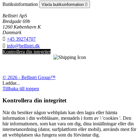
Butiksinformation
Växla butiksinformation

Bellistri ApS
Bredgade 69b
1260 København K
Danmark

+45 39274707

info@bellistri.dk
Kontrollera din integritet
© 2026 - Bellistri Group™
Laddar...
Tillbaka till toppen
Kontrollera din integritet
När du besöker någon webbplats kan den lagra eller hämta
information i din webbläsare, mestadels i form av \ 'cookies '. Den
här informationen, som kan vara om dig, dina inställningar eller din
internetanordning (dator, surfplattform eller mobil), används mest för
att webbplatsen ska fungera som du förväntar dig.