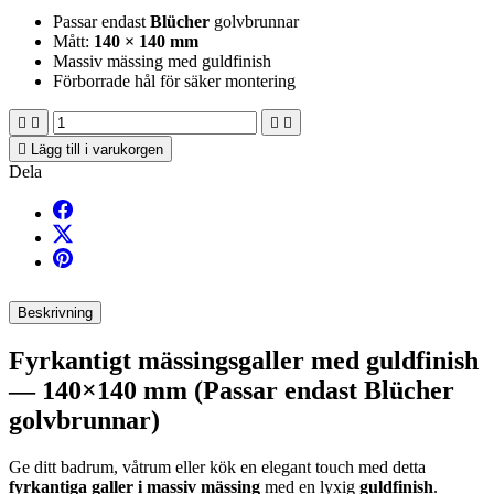
Passar endast
Blücher
golvbrunnar
Mått:
140 × 140 mm
Massiv mässing med guldfinish
Förborrade hål för säker montering





Lägg till i varukorgen
Dela
Beskrivning
Fyrkantigt mässingsgaller med guldfinish
— 140×140 mm (Passar endast Blücher
golvbrunnar)
Ge ditt badrum, våtrum eller kök en elegant touch med detta
fyrkantiga galler i massiv mässing
med en lyxig
guldfinish
.