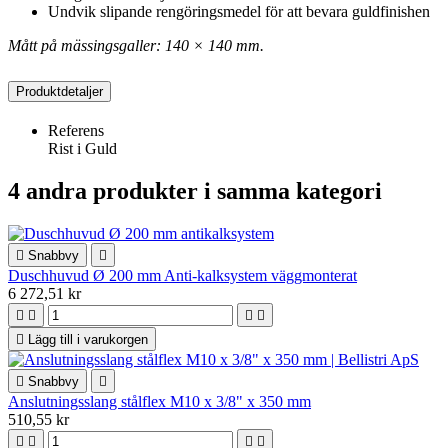
Undvik slipande rengöringsmedel för att bevara guldfinishen
Mått på mässingsgaller: 140 × 140 mm.
Produktdetaljer
Referens
Rist i Guld
4 andra produkter i samma kategori

Snabbvy

Duschhuvud Ø 200 mm Anti-kalksystem väggmonterat
6 272,51 kr





Lägg till i varukorgen

Snabbvy

Anslutningsslang stålflex M10 x 3/8" x 350 mm
510,55 kr



