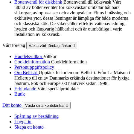
Bottenventil för diskbänk
Bottenventil till köksvask Vårt
utbud av bottenventiler för köksvaskar omfattar hållbara
silkorgar, avloppssatser och avloppsdelar. Finns i mässing och
exklusiva ytor, dessa lösningar är lämpliga för både moderna
och klassiska kök. De säkerställer effektiv vattenavledning,
hygien och långvarig hållbarhet och är oumbärliga i varje
installation av köksvask.
Vårt företag
Växla vårt företag-länkar

Handelsvillkor
Villkor
Cookieinformation
Cookieinformation
Personuppgiftspolicy
Om Bellistri
Upptäck historien om Bellistri. Från La Maison i
Hellerup till en av Danmarks erkända destinationer för lyxiga
badrum, kök och europeiskt hantverk sedan 1998.
Erbjudande
Våra specialprodukter
Butik
Ditt konto
Växla dina kontolänkar

Spårning av beställning
Logga in
Skapa ett konto