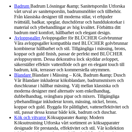
Badrum
Badrum Lösningar &amp; Sanitetsporslin Utforska
vårt urval av sanitetsporslin, badrumsmöbler och tillbehör.
Från klassiska designer till moderna stilar, vi erbjuder
tvättställ, badkar, speglar, duschdörrar och handdukstorkar i
material och ytbehandlingar av hög kvalitet. Förbättra ditt
badrum med komfort, hållbarhet och elegant design.
Avloppsgaller
Avloppsgaller för BLÜCHER Golvbrunnar
Våra avloppsgaller kompatibla med BLÜCHER golvbrunnar
kombinerar hållbarhet och stil. Tillgängliga i mässing, brons,
koppar och guld finish, passar de perfekt med BLÜCHER
avloppssystem. Dessa dekorativa lock skyddar avloppet,
säkerställer effektiv vattenflöde och ger en elegant touch till
badrum, kök, terrasser och kommersiella utrymmen.
Blandare
Blandare i Mässing – Kök, Badrum &amp; Dusch
Vår Blandare inkluderar köksblandare, badrumsmixers och
duschkranar i hållbar mässing. Välj mellan klassiska och
moderna designer med alternativ som enkelhandtag,
dubbelhandtag, svängbara pipar och mixers. Tillgängliga
ytbehandlingar inkluderar krom, mässing, nickel, brons,
koppar och guld. Byggda för pålitlighet, vatteneffektivitet och
stil, passar dessa kranar både kök, badrum och duschar.
Kök och vitvaror
Köksapparater &amp; Modern
Köksutrustning Utforska vårt sortiment av köksapparater
designade för prestanda, effektivitet och stil. Vår kollektion