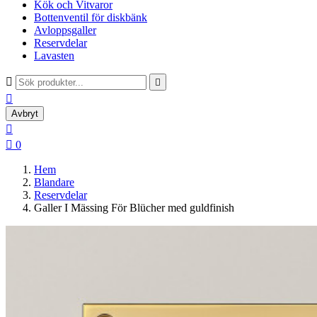
Kök och Vitvaror
Bottenventil för diskbänk
Avloppsgaller
Reservdelar
Lavasten



Avbryt


0
Hem
Blandare
Reservdelar
Galler I Mässing För Blücher med guldfinish