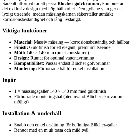
Särskilt utformat för att passa
Blücher golvbrunnar
, kombinerar
det exklusiv design med hög hållbarhet. Den gyllene ytan ger ett
lyxigt utseende, medan mässingskärnan säkerställer utmärkt
korrosionsbeständighet och lång livslängd.
Viktiga funktioner
Material:
Massiv mässing — korrosionsbeständig och hållbar
Finish:
Guldfinish för ett elegant, premiumutseende
Mått:
140 × 140 mm (precisionsskuren)
Design:
Rutnät för optimal vattenavrinning
Kompatibilitet:
Passar endast Blücher golvbrunnar
Montering:
Förborrade hål för enkel installation
Ingår
1 × mässingsgaller 140 × 140 mm med guldfinish
Förborrade monteringshål (återanvänd Blücher-skruvar om
möjligt)
Installation & underhåll
Snabb och enkel ersättning för befintliga Blücher-galler
Rengör med en mjuk trasa och mild tvål