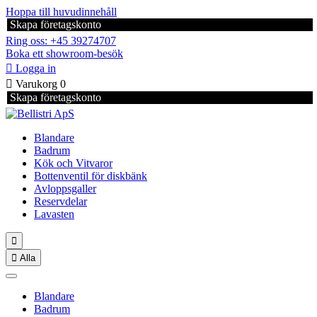
Hoppa till huvudinnehåll
Skapa företagskonto
Ring oss: +45 39274707
Boka ett showroom-besök

Logga in

Varukorg
0
Skapa företagskonto
Blandare
Badrum
Kök och Vitvaror
Bottenventil för diskbänk
Avloppsgaller
Reservdelar
Lavasten


Alla
Blandare
Badrum