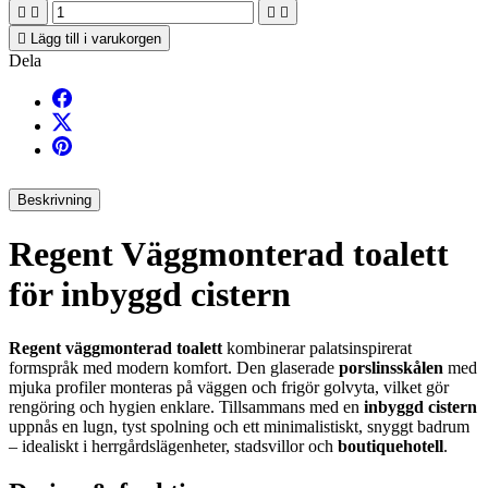





Lägg till i varukorgen
Dela
Beskrivning
Regent Väggmonterad toalett
för inbyggd cistern
Regent väggmonterad toalett
kombinerar palatsinspirerat
formspråk med modern komfort. Den glaserade
porslinsskålen
med
mjuka profiler monteras på väggen och frigör golvyta, vilket gör
rengöring och hygien enklare. Tillsammans med en
inbyggd cistern
uppnås en lugn, tyst spolning och ett minimalistiskt, snyggt badrum
– idealiskt i herrgårdslägenheter, stadsvillor och
boutiquehotell
.