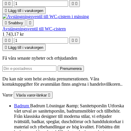





Lägg till i varukorgen

Snabbvy

Avstängningsventil till WC-cistern
1 743,17 kr





Lägg till i varukorgen
Få våra senaste nyheter och erbjudanden
Du kan när som helst avsluta prenumerationen. Våra
kontaktuppgifter för avanmälan finns angivna i handelsvillkoren..
Varor
Växla varor-länkar

Badrum
Badrum Lösningar &amp; Sanitetsporslin Utforska
vårt urval av sanitetsporslin, badrumsmöbler och tillbehör.
Från klassiska designer till moderna stilar, vi erbjuder
tvättställ, badkar, speglar, duschdörrar och handdukstorkar i
material och ytbehandlingar av hög kvalitet. Förbättra ditt