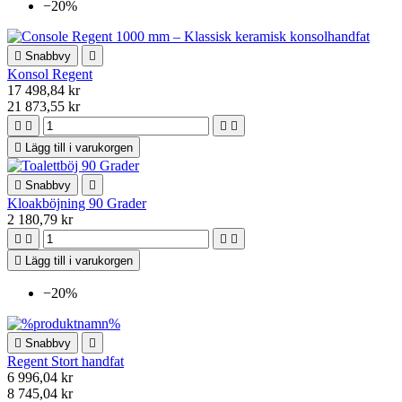
−20%

Snabbvy

Konsol Regent
17 498,84 kr
21 873,55 kr





Lägg till i varukorgen

Snabbvy

Kloakböjning 90 Grader
2 180,79 kr





Lägg till i varukorgen
−20%

Snabbvy

Regent Stort handfat
6 996,04 kr
8 745,04 kr