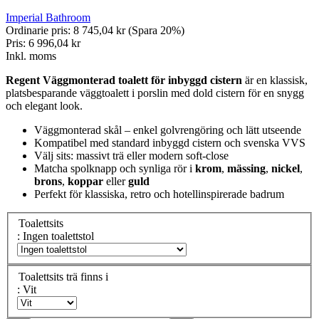
Imperial Bathroom
Ordinarie pris:
8 745,04 kr
(Spara 20%)
Pris:
6 996,04 kr
Inkl. moms
Regent Väggmonterad toalett för inbyggd cistern
är en klassisk,
platsbesparande väggtoalett i porslin med dold cistern för en snygg
och elegant look.
Väggmonterad skål – enkel golvrengöring och lätt utseende
Kompatibel med standard inbyggd cistern och svenska VVS
Välj sits: massivt trä eller modern soft-close
Matcha spolknapp och synliga rör i
krom
,
mässing
,
nickel
,
brons
,
koppar
eller
guld
Perfekt för klassiska, retro och hotellinspirerade badrum
Toalettsits
: Ingen toalettstol
Toalettsits trä finns i
: Vit