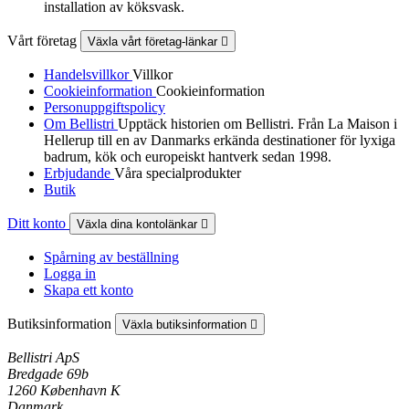
installation av köksvask.
Vårt företag
Växla vårt företag-länkar

Handelsvillkor
Villkor
Cookieinformation
Cookieinformation
Personuppgiftspolicy
Om Bellistri
Upptäck historien om Bellistri. Från La Maison i
Hellerup till en av Danmarks erkända destinationer för lyxiga
badrum, kök och europeiskt hantverk sedan 1998.
Erbjudande
Våra specialprodukter
Butik
Ditt konto
Växla dina kontolänkar

Spårning av beställning
Logga in
Skapa ett konto
Butiksinformation
Växla butiksinformation

Bellistri ApS
Bredgade 69b
1260 København K
Danmark