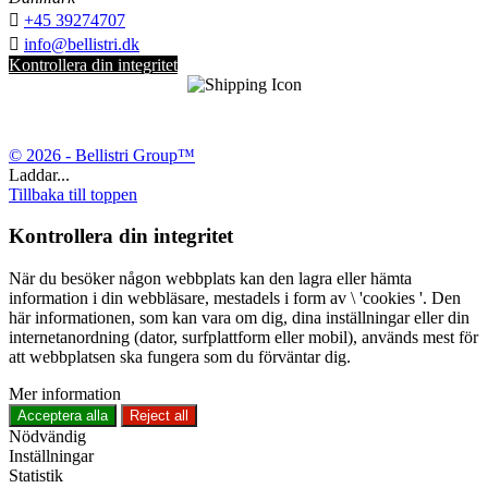

+45 39274707

info@bellistri.dk
Kontrollera din integritet
© 2026 - Bellistri Group™
Laddar...
Tillbaka till toppen
Kontrollera din integritet
När du besöker någon webbplats kan den lagra eller hämta
information i din webbläsare, mestadels i form av \ 'cookies '. Den
här informationen, som kan vara om dig, dina inställningar eller din
internetanordning (dator, surfplattform eller mobil), används mest för
att webbplatsen ska fungera som du förväntar dig.
Mer information
Acceptera alla
Reject all
Nödvändig
Inställningar
Statistik