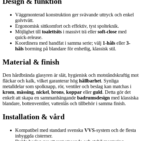
Design & funktion
Väggmonterad konstruktion ger svävande uttryck och enkel
golvtvätt.
Ergonomisk sittkomfort och effektiv, tyst spolteknik.
Möjlighet till
toalettsits
i massivt trä eller
soft-close
med
quick-release.
Koordinera med handfat i samma serie; välj
1-håls
eller
3-
håls
borrning på blandare för enhetlig, klassisk stil.
Material & finish
Den hårdbrända glasyren är slät, hygienisk och motståndskraftig mot
fläckar och kalk, vilket garanterar hög
hållbarhet
. Synliga
metalldelar som spolknapp, rör, ventiler och beslag kan matchas i
krom
,
mässing
,
nickel
,
brons
,
koppar
eller
guld
. Detta gör det
enkelt att skapa en sammanhängande
badrumsdesign
med klassiska
blandare, bottenventiler, vattenlås och tillbehör i samma finish.
Installation & vård
Kompatibel med standard svenska
VVS
-system och de flesta
inbyggda cisterner.