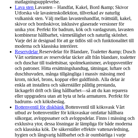
matlagningsupplevelse.
Lava sten
Lavasten – Handfat, Kakel, Bord &amp; Skivor
Utforska vår lavastenskollektion, tillverkad av naturlig
vulkanisk sten. Välj mellan lavastenhandfat, tvättställ, kakel,
skivor och bordsskivor, inklusive glaserade versioner för
unika ytor. Perfekt för badrum, kök och vardagsrum, lavasten
kombinerar hållbarhet, värmetålighet och naturlig skönhet.
Varje del är designad för att ge tidlös stil och funktionalitet till
moderna och klassiska interiörer.
Reservdelar
Reservdelar för Blandare, Toaletter &amp; Dusch
Vårt sortiment av reservdelar täcker allt från blandare, toaletter
och duschar till toalettsitsar, spolmekanismer, avloppsventiler
och patroner. Hitta ersättningshandtag, tätningar, luftare och
duschhuvuden, många tillgängliga i massiv mässing med
krom, nickel, brons, koppar eller guldfinish. Alla delar är
enkla att installera och säkerställer pålitlig prestanda,
läckagefri drift och lång hållbarhet—så att du kan reparera
eller uppgradera utan att byta ut hela armaturen. Perfekt för
badrums- och köksbeslag.
Bottenventil för diskbänk
Bottenventil till köksvask Vårt
utbud av bottenventiler för köksvaskar omfattar hållbara
silkorgar, avloppssatser och avloppsdelar. Finns i mässing och
exklusiva ytor, dessa lösningar är lämpliga för både moderna
och klassiska kök. De säkerställer effektiv vattenavledning,
hygien och långvarig hållbarhet och är oumbärliga i varje