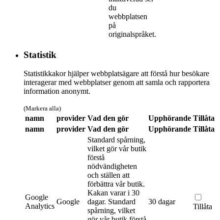
du
webbplatsen
på
originalspråket.
Statistik
Statistikkakor hjälper webbplatsägare att förstå hur besökare
interagerar med webbplatser genom att samla och rapportera
information anonymt.
(Markera alla)
namn
provider
Vad den gör
Upphörande
Tillåta
namn
provider
Vad den gör
Upphörande
Tillåta
Standard spårning,
vilket gör vår butik
förstå
nödvändigheten
och ställen att
förbättra vår butik.
Kakan varar i 30
Google
Google
dagar.
Standard
30 dagar
Analytics
Tillåta
spårning, vilket
gör vår butik förstå