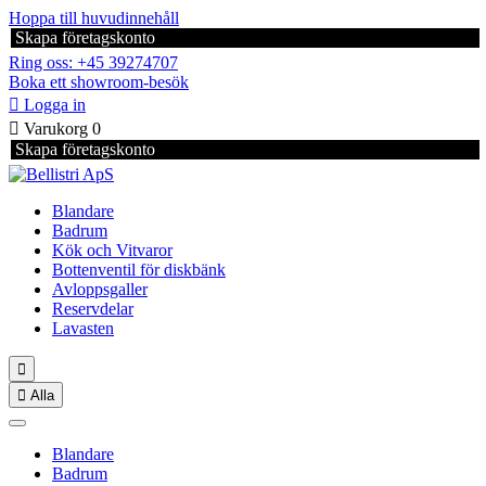
Hoppa till huvudinnehåll
Skapa företagskonto
Ring oss: +45 39274707
Boka ett showroom-besök

Logga in

Varukorg
0
Skapa företagskonto
Blandare
Badrum
Kök och Vitvaror
Bottenventil för diskbänk
Avloppsgaller
Reservdelar
Lavasten


Alla
Blandare
Badrum