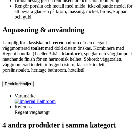
Dolda beslag ger ett rent utseende och stabil montering.
Rengör porslin och metall med milda, icke-slipande medel för
att bevara glansen på krom, mässing, nickel, brons, koppar
och guld.
Anpassning & användning
Lämplig för klassiska och
retro
badrum där en elegant
väggmonterad
toalett
med dold cistern önskas. Kombinera med
Regent handfat (1- eller 3-håls
blandare
), speglar och vägglampor i
matchande finish för en harmonisk helhet. Sökord: väggtoalett,
väggmonterad toalett, inbyggd cistern, klassisk toalett,
porslinstoalett, heritage bathroom, hotellstil.
Produktdetaljer
Varumärke
Referens
Regent væghængt
4 andra produkter i samma kategori