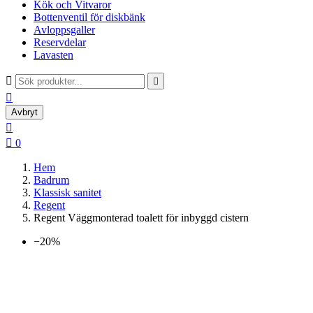
Kök och Vitvaror
Bottenventil för diskbänk
Avloppsgaller
Reservdelar
Lavasten



Avbryt


0
Hem
Badrum
Klassisk sanitet
Regent
Regent Väggmonterad toalett för inbyggd cistern
−20%