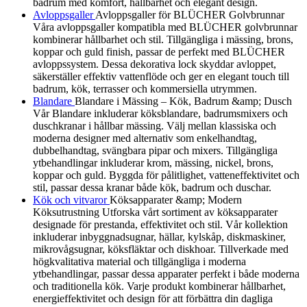
badrum med komfort, hållbarhet och elegant design.
Avloppsgaller
Avloppsgaller för BLÜCHER Golvbrunnar
Våra avloppsgaller kompatibla med BLÜCHER golvbrunnar
kombinerar hållbarhet och stil. Tillgängliga i mässing, brons,
koppar och guld finish, passar de perfekt med BLÜCHER
avloppssystem. Dessa dekorativa lock skyddar avloppet,
säkerställer effektiv vattenflöde och ger en elegant touch till
badrum, kök, terrasser och kommersiella utrymmen.
Blandare
Blandare i Mässing – Kök, Badrum &amp; Dusch
Vår Blandare inkluderar köksblandare, badrumsmixers och
duschkranar i hållbar mässing. Välj mellan klassiska och
moderna designer med alternativ som enkelhandtag,
dubbelhandtag, svängbara pipar och mixers. Tillgängliga
ytbehandlingar inkluderar krom, mässing, nickel, brons,
koppar och guld. Byggda för pålitlighet, vatteneffektivitet och
stil, passar dessa kranar både kök, badrum och duschar.
Kök och vitvaror
Köksapparater &amp; Modern
Köksutrustning Utforska vårt sortiment av köksapparater
designade för prestanda, effektivitet och stil. Vår kollektion
inkluderar inbyggnadsugnar, hällar, kylskåp, diskmaskiner,
mikrovågsugnar, köksfläktar och diskhoar. Tillverkade med
högkvalitativa material och tillgängliga i moderna
ytbehandlingar, passar dessa apparater perfekt i både moderna
och traditionella kök. Varje produkt kombinerar hållbarhet,
energieffektivitet och design för att förbättra din dagliga