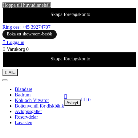
Hoppa till huvudinnehåll
Skapa företagskonto
Ring oss: +45 39274707
Boka ett showroom-besök

Logga in

Varukorg
0
Skapa företagskonto

Alla
Blandare
Badrum



0
Kök och Vitvaror
Avbryt
Bottenventil för diskbänk
Avloppsgaller
Reservdelar
Lavasten