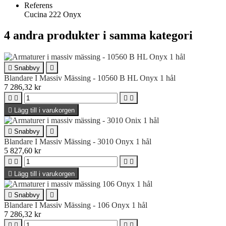
Referens
Cucina 222 Onyx
4 andra produkter i samma kategori

Snabbvy

Blandare I Massiv Mässing - 10560 B HL Onyx 1 hål
7 286,32 kr





Lägg till i varukorgen

Snabbvy

Blandare I Massiv Mässing - 3010 Onyx 1 hål
5 827,60 kr





Lägg till i varukorgen

Snabbvy

Blandare I Massiv Mässing - 106 Onyx 1 hål
7 286,32 kr



