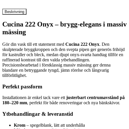
Beskrivning
Cucina 222 Onyx – brygg-elegans i massiv
mässing
Gör din vask till ett statement med
Cucina 222 Onyx
. Den
skulpterade bryggkroppen och den svepta pipen ger generös frihöjd
för kastruller och bleck, medan djupt onyx-svarta handtag tillför en
raffinerad kontrast till den valda ytbehandlingen.
Precisionsbearbetad i förstklassig massiv mässing ger denna
blandare en betryggande tyngd, jämn rörelse och långvarig
tillförlitlighet.
Perfekt passform
Installationen är enkel tack vare ett
justerbart centrumavstånd på
180–220 mm
, perfekt för både renoveringar och nya bänkskivor.
Ytbehandlingar & leveranstid
Krom
– spegelblank, lätt att underhålla