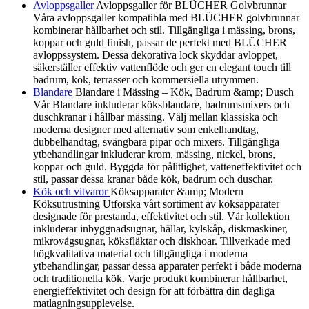
Avloppsgaller
Avloppsgaller för BLÜCHER Golvbrunnar
Våra avloppsgaller kompatibla med BLÜCHER golvbrunnar
kombinerar hållbarhet och stil. Tillgängliga i mässing, brons,
koppar och guld finish, passar de perfekt med BLÜCHER
avloppssystem. Dessa dekorativa lock skyddar avloppet,
säkerställer effektiv vattenflöde och ger en elegant touch till
badrum, kök, terrasser och kommersiella utrymmen.
Blandare
Blandare i Mässing – Kök, Badrum &amp; Dusch
Vår Blandare inkluderar köksblandare, badrumsmixers och
duschkranar i hållbar mässing. Välj mellan klassiska och
moderna designer med alternativ som enkelhandtag,
dubbelhandtag, svängbara pipar och mixers. Tillgängliga
ytbehandlingar inkluderar krom, mässing, nickel, brons,
koppar och guld. Byggda för pålitlighet, vatteneffektivitet och
stil, passar dessa kranar både kök, badrum och duschar.
Kök och vitvaror
Köksapparater &amp; Modern
Köksutrustning Utforska vårt sortiment av köksapparater
designade för prestanda, effektivitet och stil. Vår kollektion
inkluderar inbyggnadsugnar, hällar, kylskåp, diskmaskiner,
mikrovågsugnar, köksfläktar och diskhoar. Tillverkade med
högkvalitativa material och tillgängliga i moderna
ytbehandlingar, passar dessa apparater perfekt i både moderna
och traditionella kök. Varje produkt kombinerar hållbarhet,
energieffektivitet och design för att förbättra din dagliga
matlagningsupplevelse.