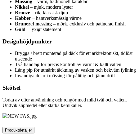
Mässing
– varm, traditionell karaktär
Nikkel
– mjuk, modern lyster
Bronze
– rik, klassisk djup
Kobber
– hantverksmässig värme
Bruneret messing
– mörk, exklusiv och patinerad finish
Guld
– lyxigt statement
Designhöjdpunkter
Brygga / brett monterad på däck för ett arkitektoniskt, tidlöst
utseende
Två handtag för precis kontroll av varmt & kallt vatten
Lång pip för utmärkt täckning av vasken och bekväm fyllning
Invändiga delar i mässing för pålitlig och jämn drift
Skötsel
Torka av efter användning och rengör med mild tvål och vatten.
Undvik slipmedel eller starka kemikalier.
Produktdetaljer