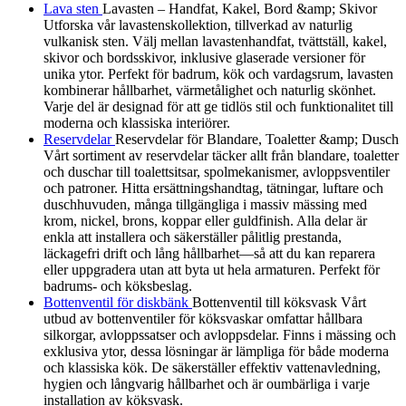
Lava sten
Lavasten – Handfat, Kakel, Bord &amp; Skivor
Utforska vår lavastenskollektion, tillverkad av naturlig
vulkanisk sten. Välj mellan lavastenhandfat, tvättställ, kakel,
skivor och bordsskivor, inklusive glaserade versioner för
unika ytor. Perfekt för badrum, kök och vardagsrum, lavasten
kombinerar hållbarhet, värmetålighet och naturlig skönhet.
Varje del är designad för att ge tidlös stil och funktionalitet till
moderna och klassiska interiörer.
Reservdelar
Reservdelar för Blandare, Toaletter &amp; Dusch
Vårt sortiment av reservdelar täcker allt från blandare, toaletter
och duschar till toalettsitsar, spolmekanismer, avloppsventiler
och patroner. Hitta ersättningshandtag, tätningar, luftare och
duschhuvuden, många tillgängliga i massiv mässing med
krom, nickel, brons, koppar eller guldfinish. Alla delar är
enkla att installera och säkerställer pålitlig prestanda,
läckagefri drift och lång hållbarhet—så att du kan reparera
eller uppgradera utan att byta ut hela armaturen. Perfekt för
badrums- och köksbeslag.
Bottenventil för diskbänk
Bottenventil till köksvask Vårt
utbud av bottenventiler för köksvaskar omfattar hållbara
silkorgar, avloppssatser och avloppsdelar. Finns i mässing och
exklusiva ytor, dessa lösningar är lämpliga för både moderna
och klassiska kök. De säkerställer effektiv vattenavledning,
hygien och långvarig hållbarhet och är oumbärliga i varje
installation av köksvask.