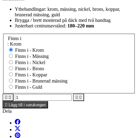
Ytbehandlingar: krom, mässing, nickel, brons, koppar,
brunerad mässing, guld
Brygga / brett monterad på däck med två handtag
Justerbart centrumavstånd:
180–220 mm
Finns i
: Krom
Finns i -
Krom
Finns i -
Mässing
Finns i -
Nickel
Finns i -
Brons
Finns i -
Koppar
Finns i -
Brunerad mässing
Finns i -
Guld





Lägg till i varukorgen
Dela