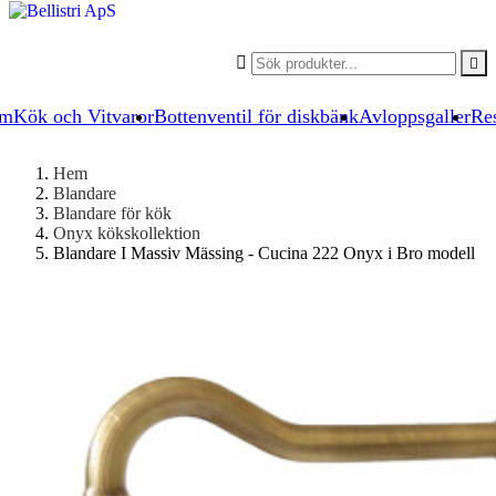


um
Kök och Vitvaror
Bottenventil för diskbänk
Avloppsgaller
Res
Hem
Blandare
Blandare för kök
Onyx kökskollektion
Blandare I Massiv Mässing - Cucina 222 Onyx i Bro modell