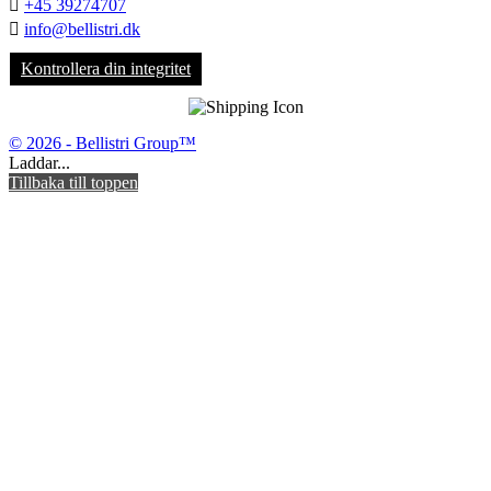

+45 39274707

info@bellistri.dk
Kontrollera din integritet
© 2026 - Bellistri Group™
Laddar...
Tillbaka till toppen