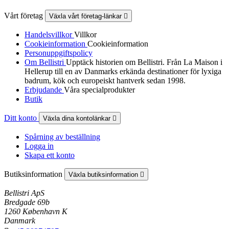
Vårt företag
Växla vårt företag-länkar

Handelsvillkor
Villkor
Cookieinformation
Cookieinformation
Personuppgiftspolicy
Om Bellistri
Upptäck historien om Bellistri. Från La Maison i
Hellerup till en av Danmarks erkända destinationer för lyxiga
badrum, kök och europeiskt hantverk sedan 1998.
Erbjudande
Våra specialprodukter
Butik
Ditt konto
Växla dina kontolänkar

Spårning av beställning
Logga in
Skapa ett konto
Butiksinformation
Växla butiksinformation

Bellistri ApS
Bredgade 69b
1260 København K
Danmark