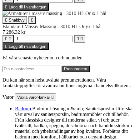

Lägg till i varukorgen

Snabbvy

Blandare I Massiv Mässing - 3010 HL Onyx 1 hål
7 286,32 kr





Lägg till i varukorgen
Få våra senaste nyheter och erbjudanden
Du kan när som helst avsluta prenumerationen. Våra
kontaktuppgifter för avanmälan finns angivna i handelsvillkoren..
Varor
Växla varor-länkar

Badrum
Badrum Lösningar &amp; Sanitetsporslin Utforska
vårt urval av sanitetsporslin, badrumsmöbler och tillbehör.
Från klassiska designer till moderna stilar, vi erbjuder
tvättställ, badkar, speglar, duschdörrar och handdukstorkar i
material och ytbehandlingar av hög kvalitet. Förbättra ditt
badrum med komfort, hållbarhet och elegant design.