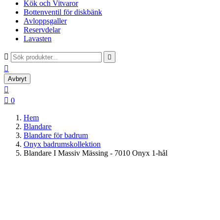
Kök och Vitvaror
Bottenventil för diskbänk
Avloppsgaller
Reservdelar
Lavasten



Avbryt


0
Hem
Blandare
Blandare för badrum
Onyx badrumskollektion
Blandare I Massiv Mässing - 7010 Onyx 1-hål