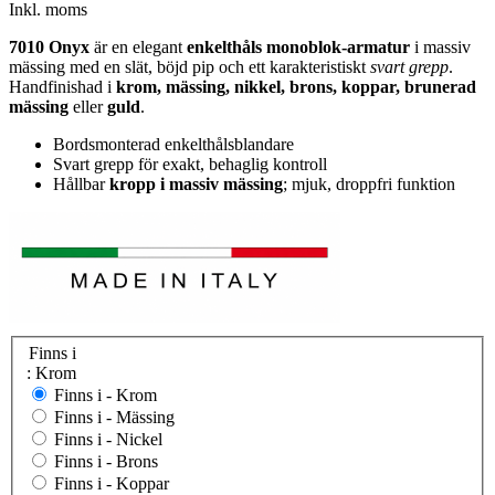
Inkl. moms
7010 Onyx
är en elegant
enkelthåls monoblok-armatur
i massiv
mässing med en slät, böjd pip och ett karakteristiskt
svart grepp
.
Handfinishad i
krom, mässing, nikkel, brons, koppar, brunerad
mässing
eller
guld
.
Bordsmonterad enkelthålsblandare
Svart grepp för exakt, behaglig kontroll
Hållbar
kropp i massiv mässing
; mjuk, droppfri funktion
Finns i
: Krom
Finns i -
Krom
Finns i -
Mässing
Finns i -
Nickel
Finns i -
Brons
Finns i -
Koppar