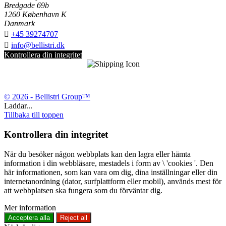
Bredgade 69b
1260 København K
Danmark

+45 39274707

info@bellistri.dk
Kontrollera din integritet
© 2026 - Bellistri Group™
Laddar...
Tillbaka till toppen
Kontrollera din integritet
När du besöker någon webbplats kan den lagra eller hämta
information i din webbläsare, mestadels i form av \ 'cookies '. Den
här informationen, som kan vara om dig, dina inställningar eller din
internetanordning (dator, surfplattform eller mobil), används mest för
att webbplatsen ska fungera som du förväntar dig.
Mer information
Acceptera alla
Reject all