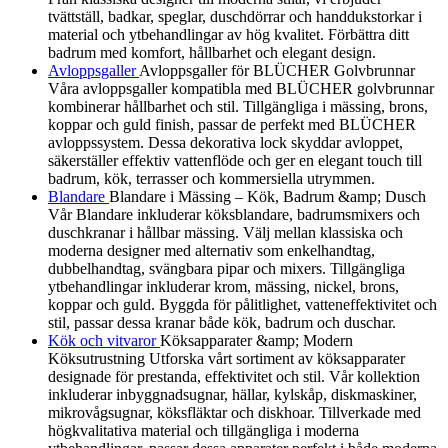
tvättställ, badkar, speglar, duschdörrar och handdukstorkar i
material och ytbehandlingar av hög kvalitet. Förbättra ditt
badrum med komfort, hållbarhet och elegant design.
Avloppsgaller
Avloppsgaller för BLÜCHER Golvbrunnar
Våra avloppsgaller kompatibla med BLÜCHER golvbrunnar
kombinerar hållbarhet och stil. Tillgängliga i mässing, brons,
koppar och guld finish, passar de perfekt med BLÜCHER
avloppssystem. Dessa dekorativa lock skyddar avloppet,
säkerställer effektiv vattenflöde och ger en elegant touch till
badrum, kök, terrasser och kommersiella utrymmen.
Blandare
Blandare i Mässing – Kök, Badrum &amp; Dusch
Vår Blandare inkluderar köksblandare, badrumsmixers och
duschkranar i hållbar mässing. Välj mellan klassiska och
moderna designer med alternativ som enkelhandtag,
dubbelhandtag, svängbara pipar och mixers. Tillgängliga
ytbehandlingar inkluderar krom, mässing, nickel, brons,
koppar och guld. Byggda för pålitlighet, vatteneffektivitet och
stil, passar dessa kranar både kök, badrum och duschar.
Kök och vitvaror
Köksapparater &amp; Modern
Köksutrustning Utforska vårt sortiment av köksapparater
designade för prestanda, effektivitet och stil. Vår kollektion
inkluderar inbyggnadsugnar, hällar, kylskåp, diskmaskiner,
mikrovågsugnar, köksfläktar och diskhoar. Tillverkade med
högkvalitativa material och tillgängliga i moderna