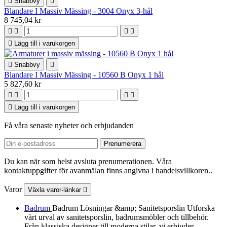

Snabbvy

Blandare I Massiv Mässing - 3004 Onyx 3-hål
8 745,04 kr





Lägg till i varukorgen

Snabbvy

Blandare I Massiv Mässing - 10560 B Onyx 1 hål
5 827,60 kr





Lägg till i varukorgen
Få våra senaste nyheter och erbjudanden
Du kan när som helst avsluta prenumerationen. Våra
kontaktuppgifter för avanmälan finns angivna i handelsvillkoren..
Varor
Växla varor-länkar

Badrum
Badrum Lösningar &amp; Sanitetsporslin Utforska
vårt urval av sanitetsporslin, badrumsmöbler och tillbehör.
Från klassiska designer till moderna stilar, vi erbjuder