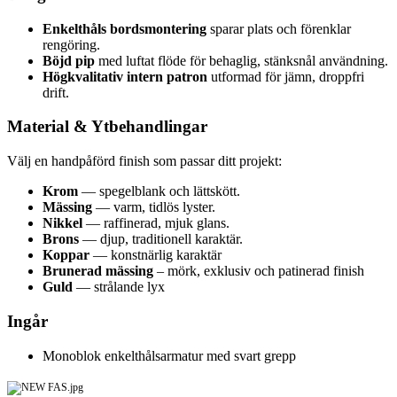
Enkelthåls bordsmontering
sparar plats och förenklar
rengöring.
Böjd pip
med luftat flöde för behaglig, stänksnål användning.
Högkvalitativ intern patron
utformad för jämn, droppfri
drift.
Material & Ytbehandlingar
Välj en handpåförd finish som passar ditt projekt:
Krom
— spegelblank och lättskött.
Mässing
— varm, tidlös lyster.
Nikkel
— raffinerad, mjuk glans.
Brons
— djup, traditionell karaktär.
Koppar
— konstnärlig karaktär
Brunerad mässing
– mörk, exklusiv och patinerad finish
Guld
— strålande lyx
Ingår
Monoblok enkelthålsarmatur med svart grepp