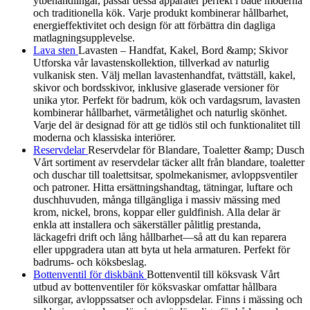
ytbehandlingar, passar dessa apparater perfekt i både moderna
och traditionella kök. Varje produkt kombinerar hållbarhet,
energieffektivitet och design för att förbättra din dagliga
matlagningsupplevelse.
Lava sten
Lavasten – Handfat, Kakel, Bord &amp; Skivor
Utforska vår lavastenskollektion, tillverkad av naturlig
vulkanisk sten. Välj mellan lavastenhandfat, tvättställ, kakel,
skivor och bordsskivor, inklusive glaserade versioner för
unika ytor. Perfekt för badrum, kök och vardagsrum, lavasten
kombinerar hållbarhet, värmetålighet och naturlig skönhet.
Varje del är designad för att ge tidlös stil och funktionalitet till
moderna och klassiska interiörer.
Reservdelar
Reservdelar för Blandare, Toaletter &amp; Dusch
Vårt sortiment av reservdelar täcker allt från blandare, toaletter
och duschar till toalettsitsar, spolmekanismer, avloppsventiler
och patroner. Hitta ersättningshandtag, tätningar, luftare och
duschhuvuden, många tillgängliga i massiv mässing med
krom, nickel, brons, koppar eller guldfinish. Alla delar är
enkla att installera och säkerställer pålitlig prestanda,
läckagefri drift och lång hållbarhet—så att du kan reparera
eller uppgradera utan att byta ut hela armaturen. Perfekt för
badrums- och köksbeslag.
Bottenventil för diskbänk
Bottenventil till köksvask Vårt
utbud av bottenventiler för köksvaskar omfattar hållbara
silkorgar, avloppssatser och avloppsdelar. Finns i mässing och