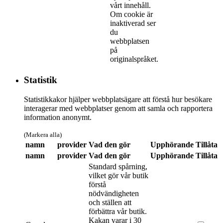
vårt innehåll.
Om cookie är
inaktiverad ser
du
webbplatsen
på
originalspråket.
Statistik
Statistikkakor hjälper webbplatsägare att förstå hur besökare
interagerar med webbplatser genom att samla och rapportera
information anonymt.
(Markera alla)
namn
provider
Vad den gör
Upphörande
Tillåta
namn
provider
Vad den gör
Upphörande
Tillåta
Standard spårning,
vilket gör vår butik
förstå
nödvändigheten
och ställen att
förbättra vår butik.
Kakan varar i 30