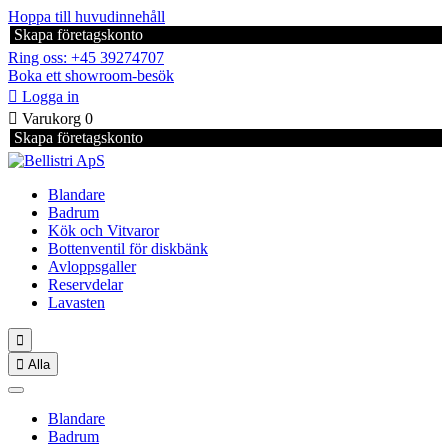
Hoppa till huvudinnehåll
Skapa företagskonto
Ring oss: +45 39274707
Boka ett showroom-besök

Logga in

Varukorg
0
Skapa företagskonto
Blandare
Badrum
Kök och Vitvaror
Bottenventil för diskbänk
Avloppsgaller
Reservdelar
Lavasten


Alla
Blandare
Badrum