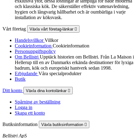
exklusiva ytor, dessa lösningar är lämpliga för både moderna
och klassiska kök. De säkerställer effektiv vattenavledning,
hygien och långvarig hållbarhet och är oumbärliga i varje
installation av köksvask.
Vårt företag
Växla vårt företag-länkar

Handelsvillkor
Villkor
Cookieinformation
Cookieinformation
Personuppgiftspolicy
Om Bellistri
Upptäck historien om Bellistri. Från La Maison i
Hellerup till en av Danmarks erkända destinationer för lyxiga
badrum, kök och europeiskt hantverk sedan 1998.
Erbjudande
Våra specialprodukter
Butik
Ditt konto
Växla dina kontolänkar

Spårning av beställning
Logga in
Skapa ett konto
Butiksinformation
Växla butiksinformation

Bellistri ApS