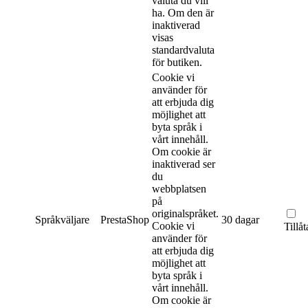
valuta du vill
ha. Om den är
inaktiverad
visas
standardvaluta
för butiken.
Cookie vi
använder för
att erbjuda dig
möjlighet att
byta språk i
vårt innehåll.
Om cookie är
inaktiverad ser
du
webbplatsen
på
originalspråket.
Språkväljare
PrestaShop
30 dagar
Cookie vi
Tillåt
använder för
att erbjuda dig
möjlighet att
byta språk i
vårt innehåll.
Om cookie är