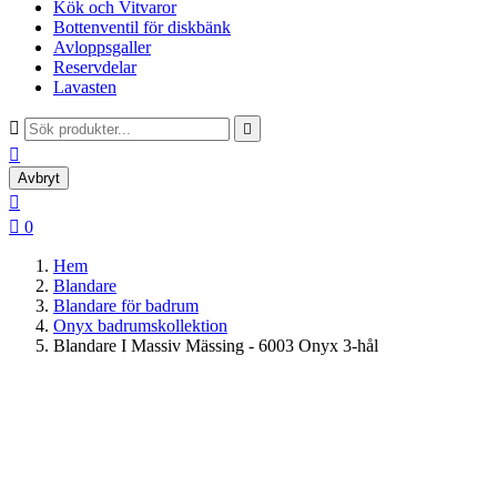
Kök och Vitvaror
Bottenventil för diskbänk
Avloppsgaller
Reservdelar
Lavasten



Avbryt


0
Hem
Blandare
Blandare för badrum
Onyx badrumskollektion
Blandare I Massiv Mässing - 6003 Onyx 3-hål