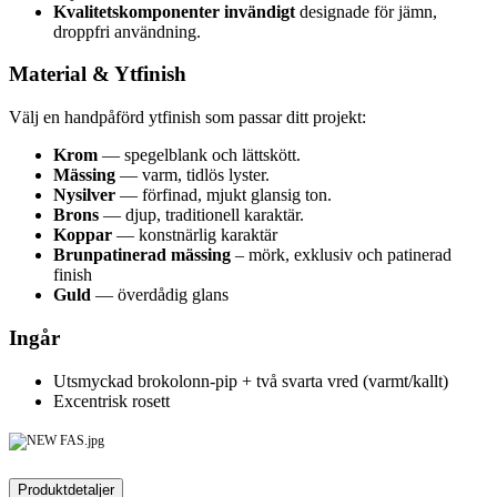
Kvalitetskomponenter invändigt
designade för jämn,
droppfri användning.
Material & Ytfinish
Välj en handpåförd ytfinish som passar ditt projekt:
Krom
— spegelblank och lättskött.
Mässing
— varm, tidlös lyster.
Nysilver
— förfinad, mjukt glansig ton.
Brons
— djup, traditionell karaktär.
Koppar
— konstnärlig karaktär
Brunpatinerad mässing
– mörk, exklusiv och patinerad
finish
Guld
— överdådig glans
Ingår
Utsmyckad brokolonn-pip + två svarta vred (varmt/kallt)
Excentrisk rosett
Produktdetaljer