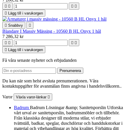





Lägg till i varukorgen

Snabbvy

Blandare I Massiv Mässing - 10560 B HL Onyx 1 hål
7 286,32 kr





Lägg till i varukorgen
Få våra senaste nyheter och erbjudanden
Du kan när som helst avsluta prenumerationen. Våra
kontaktuppgifter för avanmälan finns angivna i handelsvillkoren..
Varor
Växla varor-länkar

Badrum
Badrum Lösningar &amp; Sanitetsporslin Utforska
vårt urval av sanitetsporslin, badrumsmöbler och tillbehör.
Från klassiska designer till moderna stilar, vi erbjuder
tvättställ, badkar, speglar, duschdörrar och handdukstorkar i
material och ytbehandlingar av hög kvalitet. Förbättra ditt