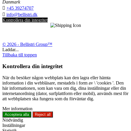
Danmark

+45 39274707

info@bellistri.dk
Kontrollera din integritet
© 2026 - Bellistri Group™
Laddar...
Tillbaka till toppen
Kontrollera din integritet
När du besöker någon webbplats kan den lagra eller hämta
information i din webbläsare, mestadels i form av \ 'cookies '. Den
här informationen, som kan vara om dig, dina inställningar eller din
internetanordning (dator, surfplattform eller mobil), används mest för
att webbplatsen ska fungera som du förväntar dig.
Mer information
Acceptera alla
Reject all
Nödvändig
Inställningar
Statistik