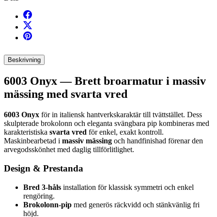
Beskrivning
6003 Onyx — Brett broarmatur i massiv
mässing med svarta vred
6003 Onyx
för in italiensk hantverkskaraktär till tvättstället. Dess
skulpterade brokolonn och eleganta svängbara pip kombineras med
karakteristiska
svarta vred
för enkel, exakt kontroll.
Maskinbearbetad i
massiv mässing
och handfinishad förenar den
arvegodsskönhet med daglig tillförlitlighet.
Design & Prestanda
Bred 3-håls
installation för klassisk symmetri och enkel
rengöring.
Brokolonn-pip
med generös räckvidd och stänkvänlig fri
höjd.