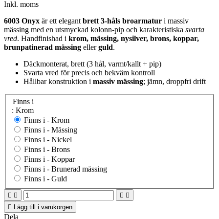
Inkl. moms
6003 Onyx
är ett elegant
brett 3-håls broarmatur
i massiv
mässing med en utsmyckad kolonn-pip och karakteristiska
svarta
vred
. Handfinishad i
krom, mässing, nysilver, brons, koppar,
brunpatinerad mässing
eller
guld
.
Däckmonterat, brett (3 hål, varmt/kallt + pip)
Svarta vred för precis och bekväm kontroll
Hållbar konstruktion i
massiv mässing
; jämn, droppfri drift
Finns i
: Krom
Finns i -
Krom
Finns i -
Mässing
Finns i -
Nickel
Finns i -
Brons
Finns i -
Koppar
Finns i -
Brunerad mässing
Finns i -
Guld





Lägg till i varukorgen
Dela