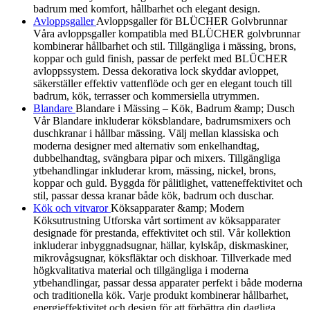
badrum med komfort, hållbarhet och elegant design.
Avloppsgaller
Avloppsgaller för BLÜCHER Golvbrunnar
Våra avloppsgaller kompatibla med BLÜCHER golvbrunnar
kombinerar hållbarhet och stil. Tillgängliga i mässing, brons,
koppar och guld finish, passar de perfekt med BLÜCHER
avloppssystem. Dessa dekorativa lock skyddar avloppet,
säkerställer effektiv vattenflöde och ger en elegant touch till
badrum, kök, terrasser och kommersiella utrymmen.
Blandare
Blandare i Mässing – Kök, Badrum &amp; Dusch
Vår Blandare inkluderar köksblandare, badrumsmixers och
duschkranar i hållbar mässing. Välj mellan klassiska och
moderna designer med alternativ som enkelhandtag,
dubbelhandtag, svängbara pipar och mixers. Tillgängliga
ytbehandlingar inkluderar krom, mässing, nickel, brons,
koppar och guld. Byggda för pålitlighet, vatteneffektivitet och
stil, passar dessa kranar både kök, badrum och duschar.
Kök och vitvaror
Köksapparater &amp; Modern
Köksutrustning Utforska vårt sortiment av köksapparater
designade för prestanda, effektivitet och stil. Vår kollektion
inkluderar inbyggnadsugnar, hällar, kylskåp, diskmaskiner,
mikrovågsugnar, köksfläktar och diskhoar. Tillverkade med
högkvalitativa material och tillgängliga i moderna
ytbehandlingar, passar dessa apparater perfekt i både moderna
och traditionella kök. Varje produkt kombinerar hållbarhet,
energieffektivitet och design för att förbättra din dagliga