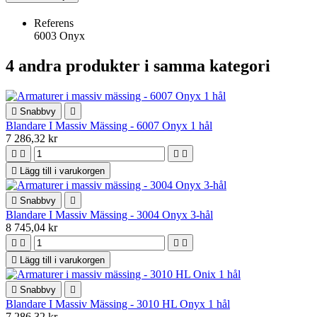
Referens
6003 Onyx
4 andra produkter i samma kategori

Snabbvy

Blandare I Massiv Mässing - 6007 Onyx 1 hål
7 286,32 kr





Lägg till i varukorgen

Snabbvy

Blandare I Massiv Mässing - 3004 Onyx 3-hål
8 745,04 kr





Lägg till i varukorgen

Snabbvy

Blandare I Massiv Mässing - 3010 HL Onyx 1 hål
7 286,32 kr