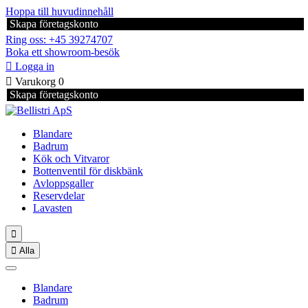
Hoppa till huvudinnehåll
Skapa företagskonto
Ring oss: +45 39274707
Boka ett showroom-besök

Logga in

Varukorg
0
Skapa företagskonto
Blandare
Badrum
Kök och Vitvaror
Bottenventil för diskbänk
Avloppsgaller
Reservdelar
Lavasten


Alla
Blandare
Badrum