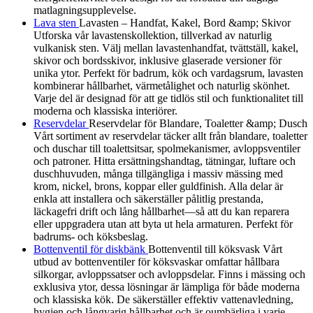
matlagningsupplevelse.
Lava sten
Lavasten – Handfat, Kakel, Bord &amp; Skivor
Utforska vår lavastenskollektion, tillverkad av naturlig
vulkanisk sten. Välj mellan lavastenhandfat, tvättställ, kakel,
skivor och bordsskivor, inklusive glaserade versioner för
unika ytor. Perfekt för badrum, kök och vardagsrum, lavasten
kombinerar hållbarhet, värmetålighet och naturlig skönhet.
Varje del är designad för att ge tidlös stil och funktionalitet till
moderna och klassiska interiörer.
Reservdelar
Reservdelar för Blandare, Toaletter &amp; Dusch
Vårt sortiment av reservdelar täcker allt från blandare, toaletter
och duschar till toalettsitsar, spolmekanismer, avloppsventiler
och patroner. Hitta ersättningshandtag, tätningar, luftare och
duschhuvuden, många tillgängliga i massiv mässing med
krom, nickel, brons, koppar eller guldfinish. Alla delar är
enkla att installera och säkerställer pålitlig prestanda,
läckagefri drift och lång hållbarhet—så att du kan reparera
eller uppgradera utan att byta ut hela armaturen. Perfekt för
badrums- och köksbeslag.
Bottenventil för diskbänk
Bottenventil till köksvask Vårt
utbud av bottenventiler för köksvaskar omfattar hållbara
silkorgar, avloppssatser och avloppsdelar. Finns i mässing och
exklusiva ytor, dessa lösningar är lämpliga för både moderna
och klassiska kök. De säkerställer effektiv vattenavledning,
hygien och långvarig hållbarhet och är oumbärliga i varje