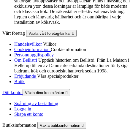
silkorgar, avloppssatser och avloppsdelar. Finns i mässing och
exklusiva ytor, dessa lösningar är lämpliga för både moderna
och klassiska kök. De säkerställer effektiv vattenavledning,
hygien och långvarig hållbarhet och är oumbärliga i varje
installation av köksvask.
Vårt företag
Växla vårt företag-länkar

Handelsvillkor
Villkor
Cookieinformation
Cookieinformation
Personuppgiftspolicy
Om Bellistri
Upptäck historien om Bellistri. Från La Maison i
Hellerup till en av Danmarks erkända destinationer för lyxiga
badrum, kök och europeiskt hantverk sedan 1998.
Erbjudande
Våra specialprodukter
Butik
Ditt konto
Växla dina kontolänkar

Spårning av beställning
Logga in
Skapa ett konto
Butiksinformation
Växla butiksinformation
