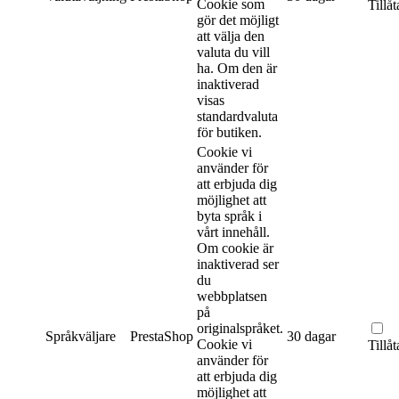
Cookie som
Tillåt
gör det möjligt
att välja den
valuta du vill
ha. Om den är
inaktiverad
visas
standardvaluta
för butiken.
Cookie vi
använder för
att erbjuda dig
möjlighet att
byta språk i
vårt innehåll.
Om cookie är
inaktiverad ser
du
webbplatsen
på
originalspråket.
Språkväljare
PrestaShop
30 dagar
Cookie vi
Tillåt
använder för
att erbjuda dig
möjlighet att