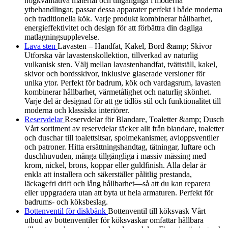
högkvalitativa material och tillgängliga i moderna
ytbehandlingar, passar dessa apparater perfekt i både moderna
och traditionella kök. Varje produkt kombinerar hållbarhet,
energieffektivitet och design för att förbättra din dagliga
matlagningsupplevelse.
Lava sten
Lavasten – Handfat, Kakel, Bord &amp; Skivor
Utforska vår lavastenskollektion, tillverkad av naturlig
vulkanisk sten. Välj mellan lavastenhandfat, tvättställ, kakel,
skivor och bordsskivor, inklusive glaserade versioner för
unika ytor. Perfekt för badrum, kök och vardagsrum, lavasten
kombinerar hållbarhet, värmetålighet och naturlig skönhet.
Varje del är designad för att ge tidlös stil och funktionalitet till
moderna och klassiska interiörer.
Reservdelar
Reservdelar för Blandare, Toaletter &amp; Dusch
Vårt sortiment av reservdelar täcker allt från blandare, toaletter
och duschar till toalettsitsar, spolmekanismer, avloppsventiler
och patroner. Hitta ersättningshandtag, tätningar, luftare och
duschhuvuden, många tillgängliga i massiv mässing med
krom, nickel, brons, koppar eller guldfinish. Alla delar är
enkla att installera och säkerställer pålitlig prestanda,
läckagefri drift och lång hållbarhet—så att du kan reparera
eller uppgradera utan att byta ut hela armaturen. Perfekt för
badrums- och köksbeslag.
Bottenventil för diskbänk
Bottenventil till köksvask Vårt
utbud av bottenventiler för köksvaskar omfattar hållbara