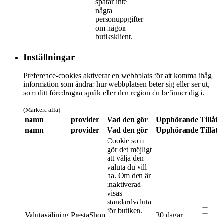
sparar inte
några
personuppgifter
om någon
butiksklient.
Inställningar
Preference-cookies aktiverar en webbplats för att komma ihåg
information som ändrar hur webbplatsen beter sig eller ser ut,
som ditt föredragna språk eller den region du befinner dig i.
(Markera alla)
namn
provider
Vad den gör
Upphörande
Tillå
namn
provider
Vad den gör
Upphörande
Tillå
Cookie som
gör det möjligt
att välja den
valuta du vill
ha. Om den är
inaktiverad
visas
standardvaluta
för butiken.
Valutaväljning
PrestaShop
30 dagar