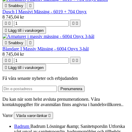

Snabbvy

Dusch I Massivt Mässing - 6019 + 704 Onyx
8 745,04 kr





Lägg till i varukorgen

Snabbvy

Blandare I Massiv Mässing - 6004 Onyx 3-hål
8 745,04 kr





Lägg till i varukorgen
Få våra senaste nyheter och erbjudanden
Du kan när som helst avsluta prenumerationen. Våra
kontaktuppgifter för avanmälan finns angivna i handelsvillkoren..
Varor
Växla varor-länkar

Badrum
Badrum Lösningar &amp; Sanitetsporslin Utforska
vårt urval av sanitetsporslin, badrumsmöbler och tillbehör.