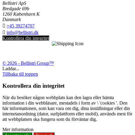
Bellistri ApS
Bredgade 69b
1260 København K
Danmark

+45 39274707

info@bellistri.dk
Kontrollera din integritet
© 2026 - Bellistri Group™
Laddar...
Tillbaka till toppen
Kontrollera din integritet
När du besöker någon webbplats kan den lagra eller hämta
information i din webbläsare, mestadels i form av \ 'cookies '. Den
här informationen, som kan vara om dig, dina inställningar eller din
internetanordning (dator, surfplattform eller mobil), används mest för
att webbplatsen ska fungera som du förväntar dig.
Mer information