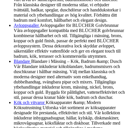
Från klassiska designer till moderna stilar, vi erbjuder
tvättställ, badkar, speglar, duschdörrar och handdukstorkar i
material och ytbehandlingar av hög kvalitet. Förbättra ditt
badrum med komfort, hållbarhet och elegant design.
Avloppsgaller
Avloppsgaller för BLÜCHER Golvbrunnar
Våra avloppsgaller kompatibla med BLÜCHER golvbrunnar
kombinerar hållbarhet och stil. Tillgängliga i mässing, brons,
koppar och guld finish, passar de perfekt med BLÜCHER
avloppssystem. Dessa dekorativa lock skyddar avloppet,
säkerställer effektiv vattenflöde och ger en elegant touch till
badrum, kök, terrasser och kommersiella utrymmen.
Blandare
Blandare i Mässing – Kök, Badrum &amp; Dusch
Vår Blandare inkluderar köksblandare, badrumsmixers och
duschkranar i hållbar mässing. Välj mellan klassiska och
moderna designer med alternativ som enkelhandtag,
dubbelhandtag, svängbara pipar och mixers. Tillgängliga
ytbehandlingar inkluderar krom, mässing, nickel, brons,
koppar och guld. Byggda för pålitlighet, vatteneffektivitet och
stil, passar dessa kranar både kök, badrum och duschar.
Kök och vitvaror
Köksapparater &amp; Modern
Köksutrustning Utforska vårt sortiment av köksapparater
designade för prestanda, effektivitet och stil. Vår kollektion
inkluderar inbyggnadsugnar, hällar, kylskåp, diskmaskiner,
mikrovågsugnar, köksfläktar och diskhoar. Tillverkade med