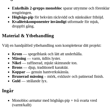
Enkelhåls 2-grepps monobloc
sparar utrymme och förenklar
rengöringen.
Högbågs-pip
för bekväm räckvidd och stänksäker frihöjd.
Kvalitetskomponenter invändigt
utformade för mjuk,
droppfri gång.
Material & Ytbehandling
Välj en handpåförd ytbehandling som kompletterar ditt projekt:
Krom
— spegelblank och lätt att underhålla.
Mässing
— varm, tidlös lyster.
Nikel
— raffinerad, mjukt skimrande ton.
Brons
— djup, traditionell karaktär.
Koppar
— genuin hantverkskänsla.
Brunerad mässing
– mörk, exklusiv och patinerad finish.
Guld
— strålande lyx.
Ingår
Monobloc-armatur med högbågs-pip + två svarta vred
(varmt/kallt)