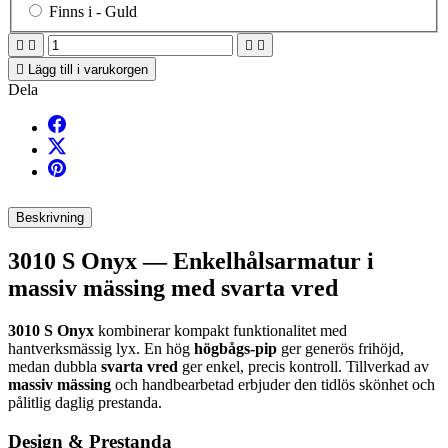
Finns i -
Guld





Lägg till i varukorgen
Dela
Beskrivning
3010 S Onyx — Enkelhålsarmatur i
massiv mässing med svarta vred
3010 S Onyx
kombinerar kompakt funktionalitet med
hantverksmässig lyx. En hög
högbågs-pip
ger generös frihöjd,
medan dubbla
svarta vred
ger enkel, precis kontroll. Tillverkad av
massiv mässing
och handbearbetad erbjuder den tidlös skönhet och
pålitlig daglig prestanda.
Design & Prestanda