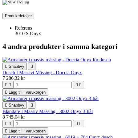
Produktdetaljer
Referens
3010 S Onyx
4 andra produkter i samma kategori

Snabbvy

Dusch I Massivt Mässing - Doccia Onyx
7 286,32 kr





Lägg till i varukorgen

Snabbvy

Blandare I Massiv Mässing - 3002 Onyx 3-hål
8 745,04 kr





Lägg till i varukorgen