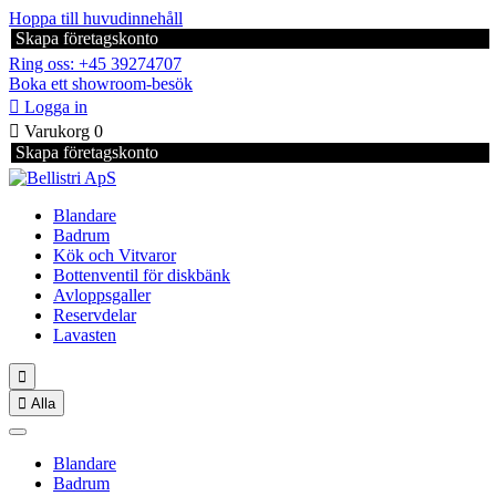
Hoppa till huvudinnehåll
Skapa företagskonto
Ring oss: +45 39274707
Boka ett showroom-besök

Logga in

Varukorg
0
Skapa företagskonto
Blandare
Badrum
Kök och Vitvaror
Bottenventil för diskbänk
Avloppsgaller
Reservdelar
Lavasten


Alla
Blandare
Badrum