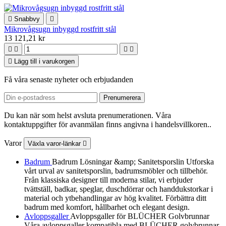

Snabbvy

Mikrovågsugn inbyggd rostfritt stål
13 121,21 kr





Lägg till i varukorgen
Få våra senaste nyheter och erbjudanden
Du kan när som helst avsluta prenumerationen. Våra
kontaktuppgifter för avanmälan finns angivna i handelsvillkoren..
Varor
Växla varor-länkar

Badrum
Badrum Lösningar &amp; Sanitetsporslin Utforska
vårt urval av sanitetsporslin, badrumsmöbler och tillbehör.
Från klassiska designer till moderna stilar, vi erbjuder
tvättställ, badkar, speglar, duschdörrar och handdukstorkar i
material och ytbehandlingar av hög kvalitet. Förbättra ditt
badrum med komfort, hållbarhet och elegant design.
Avloppsgaller
Avloppsgaller för BLÜCHER Golvbrunnar
Våra avloppsgaller kompatibla med BLÜCHER golvbrunnar