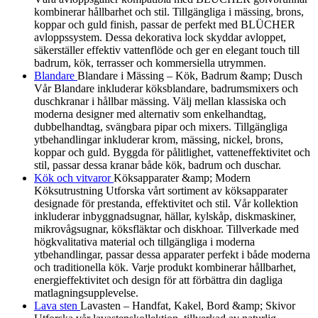
kombinerar hållbarhet och stil. Tillgängliga i mässing, brons,
koppar och guld finish, passar de perfekt med BLÜCHER
avloppssystem. Dessa dekorativa lock skyddar avloppet,
säkerställer effektiv vattenflöde och ger en elegant touch till
badrum, kök, terrasser och kommersiella utrymmen.
Blandare
Blandare i Mässing – Kök, Badrum &amp; Dusch
Vår Blandare inkluderar köksblandare, badrumsmixers och
duschkranar i hållbar mässing. Välj mellan klassiska och
moderna designer med alternativ som enkelhandtag,
dubbelhandtag, svängbara pipar och mixers. Tillgängliga
ytbehandlingar inkluderar krom, mässing, nickel, brons,
koppar och guld. Byggda för pålitlighet, vatteneffektivitet och
stil, passar dessa kranar både kök, badrum och duschar.
Kök och vitvaror
Köksapparater &amp; Modern
Köksutrustning Utforska vårt sortiment av köksapparater
designade för prestanda, effektivitet och stil. Vår kollektion
inkluderar inbyggnadsugnar, hällar, kylskåp, diskmaskiner,
mikrovågsugnar, köksfläktar och diskhoar. Tillverkade med
högkvalitativa material och tillgängliga i moderna
ytbehandlingar, passar dessa apparater perfekt i både moderna
och traditionella kök. Varje produkt kombinerar hållbarhet,
energieffektivitet och design för att förbättra din dagliga
matlagningsupplevelse.
Lava sten
Lavasten – Handfat, Kakel, Bord &amp; Skivor