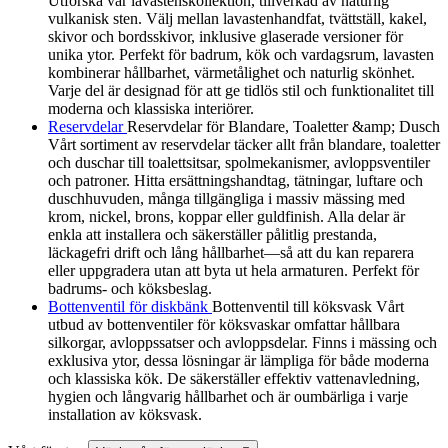
Utforska vår lavastenskollektion, tillverkad av naturlig
vulkanisk sten. Välj mellan lavastenhandfat, tvättställ, kakel,
skivor och bordsskivor, inklusive glaserade versioner för
unika ytor. Perfekt för badrum, kök och vardagsrum, lavasten
kombinerar hållbarhet, värmetålighet och naturlig skönhet.
Varje del är designad för att ge tidlös stil och funktionalitet till
moderna och klassiska interiörer.
Reservdelar
Reservdelar för Blandare, Toaletter &amp; Dusch
Vårt sortiment av reservdelar täcker allt från blandare, toaletter
och duschar till toalettsitsar, spolmekanismer, avloppsventiler
och patroner. Hitta ersättningshandtag, tätningar, luftare och
duschhuvuden, många tillgängliga i massiv mässing med
krom, nickel, brons, koppar eller guldfinish. Alla delar är
enkla att installera och säkerställer pålitlig prestanda,
läckagefri drift och lång hållbarhet—så att du kan reparera
eller uppgradera utan att byta ut hela armaturen. Perfekt för
badrums- och köksbeslag.
Bottenventil för diskbänk
Bottenventil till köksvask Vårt
utbud av bottenventiler för köksvaskar omfattar hållbara
silkorgar, avloppssatser och avloppsdelar. Finns i mässing och
exklusiva ytor, dessa lösningar är lämpliga för både moderna
och klassiska kök. De säkerställer effektiv vattenavledning,
hygien och långvarig hållbarhet och är oumbärliga i varje
installation av köksvask.