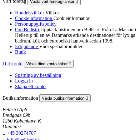
Vårt företag
Växla vårt företag-länkar

Handelsvillkor
Villkor
Cookieinformation
Cookieinformation
Personuppgiftspolicy
Om Bellistri
Upptäck historien om Bellistri. Från La Maison i
Hellerup till en av Danmarks erkända destinationer för lyxiga
badrum, kök och europeiskt hantverk sedan 1998.
Erbjudande
Våra specialprodukter
Butik
Ditt konto
Växla dina kontolänkar

Spårning av beställning
Logga in
Skapa ett konto
Butiksinformation
Växla butiksinformation

Bellistri ApS
Bredgade 69b
1260 København K
Danmark

+45 39274707

info@bellistri.dk