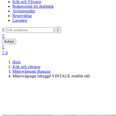
Kök och Vitvaror
Bottenventil för diskbänk
Avloppsgaller
Reservdelar
Lavasten



Avbryt


0
Hem
Kök och vitvaror
Mikrovågsugn Barazza
Mikrovågsugn inbyggd VINTAGE rostfritt stål