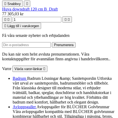

Snabbvy

Huva downdraft 120 cm B_Draft
77 305,03 kr





Lägg till i varukorgen
Få våra senaste nyheter och erbjudanden
Du kan när som helst avsluta prenumerationen. Våra
kontaktuppgifter för avanmälan finns angivna i handelsvillkoren..
Varor
Växla varor-länkar

Badrum
Badrum Lösningar &amp; Sanitetsporslin Utforska
vårt urval av sanitetsporslin, badrumsmöbler och tillbehör.
Från klassiska designer till moderna stilar, vi erbjuder
tvättställ, badkar, speglar, duschdörrar och handdukstorkar i
material och ytbehandlingar av hög kvalitet. Förbättra ditt
badrum med komfort, hållbarhet och elegant design.
Avloppsgaller
Avloppsgaller för BLÜCHER Golvbrunnar
Våra avloppsgaller kompatibla med BLÜCHER golvbrunnar
kombinerar hållbarhet och stil. Tillgängliga i mässing, brons,