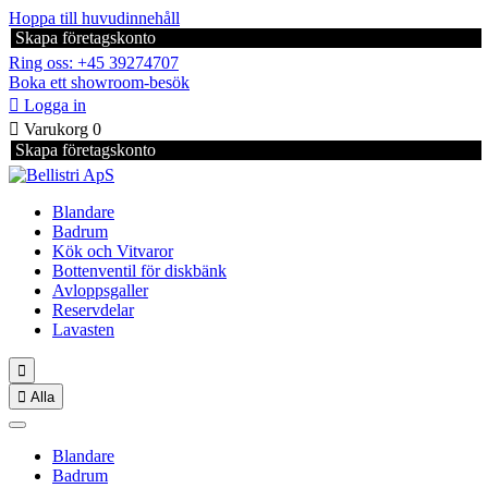
Hoppa till huvudinnehåll
Skapa företagskonto
Ring oss: +45 39274707
Boka ett showroom-besök

Logga in

Varukorg
0
Skapa företagskonto
Blandare
Badrum
Kök och Vitvaror
Bottenventil för diskbänk
Avloppsgaller
Reservdelar
Lavasten


Alla
Blandare
Badrum