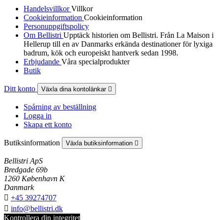
Handelsvillkor
Villkor
Cookieinformation
Cookieinformation
Personuppgiftspolicy
Om Bellistri
Upptäck historien om Bellistri. Från La Maison i
Hellerup till en av Danmarks erkända destinationer för lyxiga
badrum, kök och europeiskt hantverk sedan 1998.
Erbjudande
Våra specialprodukter
Butik
Ditt konto
Växla dina kontolänkar

Spårning av beställning
Logga in
Skapa ett konto
Butiksinformation
Växla butiksinformation

Bellistri ApS
Bredgade 69b
1260 København K
Danmark

+45 39274707

info@bellistri.dk
Kontrollera din integritet