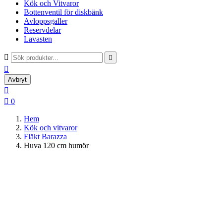
Kök och Vitvaror
Bottenventil för diskbänk
Avloppsgaller
Reservdelar
Lavasten



Avbryt


0
Hem
Kök och vitvaror
Fläkt Barazza
Huva 120 cm humör