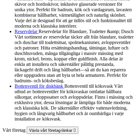
skivor och bordsskivor, inklusive glaserade versioner för
unika ytor. Perfekt för badrum, kök och vardagsrum, lavasten
kombinerar hållbarhet, värmetålighet och naturlig skönhet.
Varje del är designad för att ge tidlös stil och funktionalitet till
moderna och klassiska interiörer.
Reservdelar
Reservdelar för Blandare, Toaletter &amp; Dusch
Vårt sortiment av reservdelar täcker allt från blandare, toaletter
och duschar till toalettsitsar, spolmekanismer, avloppsventiler
och patroner. Hitta ersättningshandtag, tätningar, luftare och
duschhuvuden, många tillgängliga i massiv mässing med
krom, nickel, brons, koppar eller guldfinish. Alla delar är
enkla att installera och säkerställer pålitlig prestanda,
läckagefri drift och lång hållbarhet—så att du kan reparera
eller uppgradera utan att byta ut hela armaturen. Perfekt för
badrums- och köksbeslag.
Bottenventil för diskbänk
Bottenventil till köksvask Vårt
utbud av bottenventiler för köksvaskar omfattar hållbara
silkorgar, avloppssatser och avloppsdelar. Finns i mässing och
exklusiva ytor, dessa lösningar är lämpliga för både moderna
och klassiska kök. De säkerställer effektiv vattenavledning,
hygien och långvarig hållbarhet och är oumbärliga i varje
installation av köksvask.
Vårt företag
Växla vårt företag-länkar
