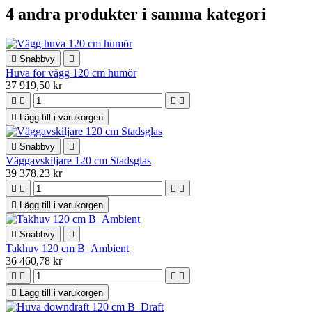
4 andra produkter i samma kategori

Snabbvy

Huva för vägg 120 cm humör
37 919,50 kr





Lägg till i varukorgen

Snabbvy

Väggavskiljare 120 cm Stadsglas
39 378,23 kr





Lägg till i varukorgen

Snabbvy

Takhuv 120 cm B_Ambient
36 460,78 kr





Lägg till i varukorgen