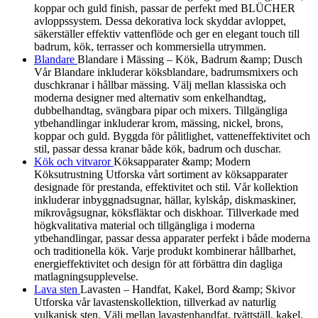
koppar och guld finish, passar de perfekt med BLÜCHER
avloppssystem. Dessa dekorativa lock skyddar avloppet,
säkerställer effektiv vattenflöde och ger en elegant touch till
badrum, kök, terrasser och kommersiella utrymmen.
Blandare
Blandare i Mässing – Kök, Badrum &amp; Dusch
Vår Blandare inkluderar köksblandare, badrumsmixers och
duschkranar i hållbar mässing. Välj mellan klassiska och
moderna designer med alternativ som enkelhandtag,
dubbelhandtag, svängbara pipar och mixers. Tillgängliga
ytbehandlingar inkluderar krom, mässing, nickel, brons,
koppar och guld. Byggda för pålitlighet, vatteneffektivitet och
stil, passar dessa kranar både kök, badrum och duschar.
Kök och vitvaror
Köksapparater &amp; Modern
Köksutrustning Utforska vårt sortiment av köksapparater
designade för prestanda, effektivitet och stil. Vår kollektion
inkluderar inbyggnadsugnar, hällar, kylskåp, diskmaskiner,
mikrovågsugnar, köksfläktar och diskhoar. Tillverkade med
högkvalitativa material och tillgängliga i moderna
ytbehandlingar, passar dessa apparater perfekt i både moderna
och traditionella kök. Varje produkt kombinerar hållbarhet,
energieffektivitet och design för att förbättra din dagliga
matlagningsupplevelse.
Lava sten
Lavasten – Handfat, Kakel, Bord &amp; Skivor
Utforska vår lavastenskollektion, tillverkad av naturlig
vulkanisk sten. Välj mellan lavastenhandfat, tvättställ, kakel,