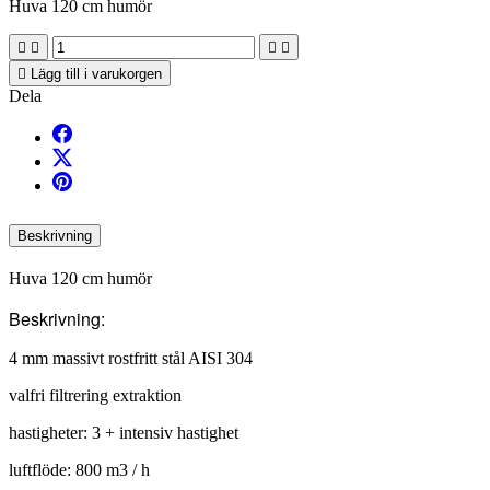
Huva 120 cm humör





Lägg till i varukorgen
Dela
Beskrivning
Huva 120 cm humör
Beskrivning:
4 mm massivt rostfritt stål AISI 304
valfri filtrering extraktion
hastigheter: 3 + intensiv hastighet
luftflöde: 800 m3 / h