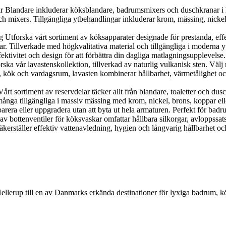
landare inkluderar köksblandare, badrumsmixers och duschkranar i h
 mixers. Tillgängliga ytbehandlingar inkluderar krom, mässing, nickel, 
orska vårt sortiment av köksapparater designade för prestanda, effekti
r. Tillverkade med högkvalitativa material och tillgängliga i moderna y
ektivitet och design för att förbättra din dagliga matlagningsupplevelse.
 vår lavastenskollektion, tillverkad av naturlig vulkanisk sten. Välj me
, kök och vardagsrum, lavasten kombinerar hållbarhet, värmetålighet och n
 sortiment av reservdelar täcker allt från blandare, toaletter och duscha
nga tillgängliga i massiv mässing med krom, nickel, brons, koppar eller g
parera eller uppgradera utan att byta ut hela armaturen. Perfekt för bad
 av bottenventiler för köksvaskar omfattar hållbara silkorgar, avloppssat
kerställer effektiv vattenavledning, hygien och långvarig hållbarhet och
Hellerup till en av Danmarks erkända destinationer för lyxiga badrum, 