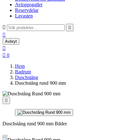
Avloppsgaller
Reservdelar
Lavasten



Avbryt


0
Hem
Badrum
Duschstång
Duschstång rund 900 mm

Duschstång rund 900 mm Bilder