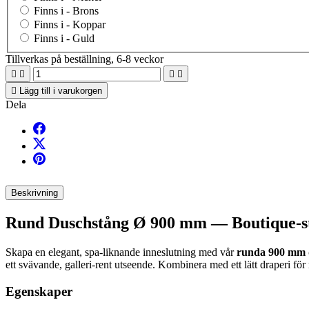
Finns i -
Brons
Finns i -
Koppar
Finns i -
Guld
Tillverkas på beställning, 6-8 veckor





Lägg till i varukorgen
Dela
Beskrivning
Rund Duschstång Ø 900 mm — Boutique-sti
Skapa en elegant, spa-liknande inneslutning med vår
runda 900 mm 
ett svävande, galleri-rent utseende. Kombinera med ett lätt draperi f
Egenskaper