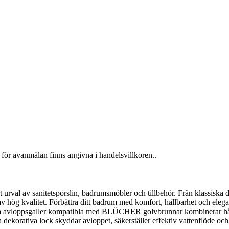
för avanmälan finns angivna i handelsvillkoren..
al av sanitetsporslin, badrumsmöbler och tillbehör. Från klassiska desig
v hög kvalitet. Förbättra ditt badrum med komfort, hållbarhet och elega
loppsgaller kompatibla med BLÜCHER golvbrunnar kombinerar hållbarh
orativa lock skyddar avloppet, säkerställer effektiv vattenflöde och g