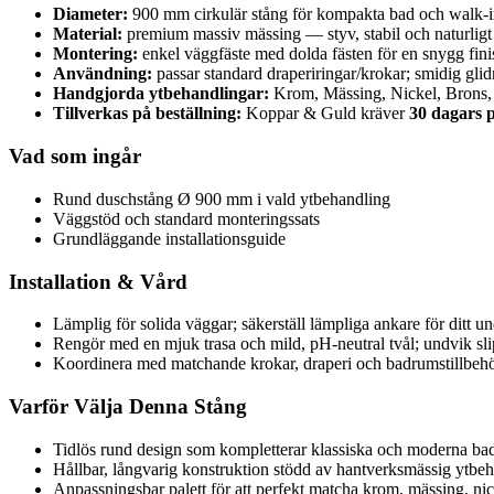
Diameter:
900 mm cirkulär stång för kompakta bad och walk-i
Material:
premium massiv mässing — styv, stabil och naturligt
Montering:
enkel väggfäste med dolda fästen för en snygg fini
Användning:
passar standard draperiringar/krokar; smidig glid
Handgjorda ytbehandlingar:
Krom, Mässing, Nickel, Brons, K
Tillverkas på beställning:
Koppar & Guld kräver
30 dagars 
Vad som ingår
Rund duschstång Ø 900 mm i vald ytbehandling
Väggstöd och standard monteringssats
Grundläggande installationsguide
Installation & Vård
Lämplig för solida väggar; säkerställ lämpliga ankare för ditt un
Rengör med en mjuk trasa och mild, pH-neutral tvål; undvik sl
Koordinera med matchande krokar, draperi och badrumstillbehör 
Varför Välja Denna Stång
Tidlös rund design som kompletterar klassiska och moderna ba
Hållbar, långvarig konstruktion stödd av hantverksmässig ytbeh
Anpassningsbar palett för att perfekt matcha krom, mässing, nick