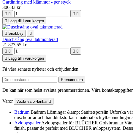
Gardinring med klämmor - per styck
306,33 kr





Lägg till i varukorgen

Snabbvy

Duschstång oval takmonterad
21 873,55 kr





Lägg till i varukorgen
Få våra senaste nyheter och erbjudanden
Du kan när som helst avsluta prenumerationen. Våra kontaktuppgifter 
Varor
Växla varor-länkar

Badrum
Badrum Lösningar &amp; Sanitetsporslin Utforska vårt urv
duschdörrar och handdukstorkar i material och ytbehandlingar a
Avloppsgaller
Avloppsgaller för BLÜCHER Golvbrunnar Våra av
finish, passar de perfekt med BLÜCHER avloppssystem. Dessa dek