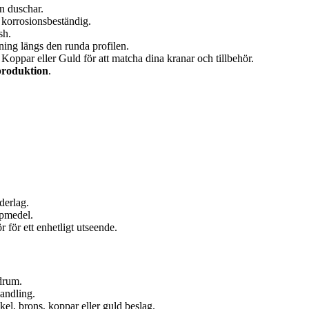
n duschar.
 korrosionsbeständig.
sh.
ning längs den runda profilen.
oppar eller Guld för att matcha dina kranar och tillbehör.
produktion
.
derlag.
ipmedel.
för ett enhetligt utseende.
drum.
andling.
el, brons, koppar eller guld beslag.