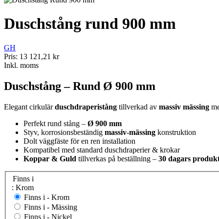
Duschstång rund 900 mm
GH
Pris:
13 121,21 kr
Inkl. moms
Duschstång – Rund Ø 900 mm
Elegant cirkulär
duschdraperistång
tillverkad av
massiv mässing
med
Perfekt rund stång –
Ø 900 mm
Styv, korrosionsbeständig
massiv-mässing
konstruktion
Dolt väggfäste för en ren installation
Kompatibel med standard duschdraperier & krokar
Koppar & Guld
tillverkas på beställning –
30 dagars produk
Finns i
: Krom
Finns i -
Krom
Finns i -
Mässing
Finns i -
Nickel