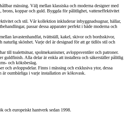
ållbar mässing. Välj mellan klassiska och moderna designer med
brons, koppar och guld. Byggda för pålitlighet, vatteneffektivitet
vitet och stil. Vår kollektion inkluderar inbyggnadsugnar, hällar,
tbehandlingar, passar dessa apparater perfekt i både moderna och
llan lavastenhandfat, tvättställ, kakel, skivor och bordsskivor,
aturlig skönhet. Varje del är designad för att ge tidlös stil och
r till toalettsitsar, spolmekanismer, avloppsventiler och patroner.
uldfinish. Alla delar är enkla att installera och säkerställer pålitlig
rums- och köksbeslag.
ser och avloppsdelar. Finns i mässing och exklusiva ytor, dessa
 är oumbärliga i varje installation av köksvask.
kök och europeiskt hantverk sedan 1998.