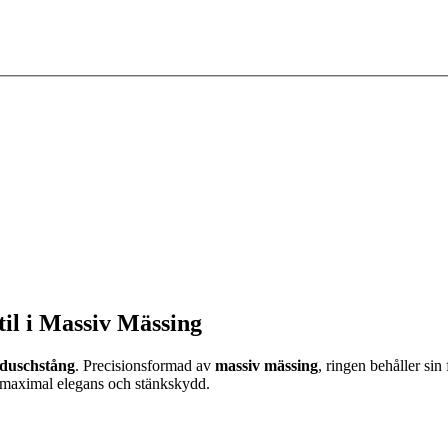
l i Massiv Mässing
duschstång
. Precisionsformad av
massiv mässing
, ringen behåller si
ör maximal elegans och stänkskydd.