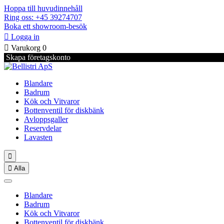
Hoppa till huvudinnehåll
Ring oss: +45 39274707
Boka ett showroom-besök

Logga in

Varukorg
0
Skapa företagskonto
Blandare
Badrum
Kök och Vitvaror
Bottenventil för diskbänk
Avloppsgaller
Reservdelar
Lavasten


Alla
Blandare
Badrum
Kök och Vitvaror
Bottenventil för diskbänk