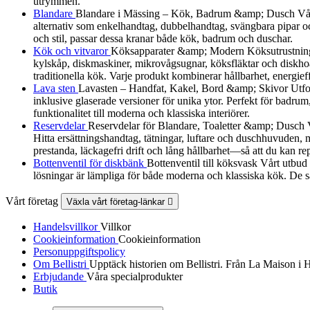
utrymmen.
Blandare
Blandare i Mässing – Kök, Badrum &amp; Dusch Vår B
alternativ som enkelhandtag, dubbelhandtag, svängbara pipar och
och stil, passar dessa kranar både kök, badrum och duschar.
Kök och vitvaror
Köksapparater &amp; Modern Köksutrustning Utf
kylskåp, diskmaskiner, mikrovågsugnar, köksfläktar och diskhoa
traditionella kök. Varje produkt kombinerar hållbarhet, energieff
Lava sten
Lavasten – Handfat, Kakel, Bord &amp; Skivor Utforska
inklusive glaserade versioner för unika ytor. Perfekt för badrum
funktionalitet till moderna och klassiska interiörer.
Reservdelar
Reservdelar för Blandare, Toaletter &amp; Dusch Vårt
Hitta ersättningshandtag, tätningar, luftare och duschhuvuden, må
prestanda, läckagefri drift och lång hållbarhet—så att du kan re
Bottenventil för diskbänk
Bottenventil till köksvask Vårt utbud
lösningar är lämpliga för både moderna och klassiska kök. De sä
Vårt företag
Växla vårt företag-länkar

Handelsvillkor
Villkor
Cookieinformation
Cookieinformation
Personuppgiftspolicy
Om Bellistri
Upptäck historien om Bellistri. Från La Maison i 
Erbjudande
Våra specialprodukter
Butik