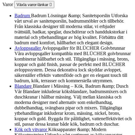
Varor
Växla varor-länkar

Badrum
Badrum Lösningar &amp; Sanitetsporslin Utforska
vårt urval av sanitetsporslin, badrumsmöbler och tillbehör.
Från klassiska designer till moderna stilar, vi erbjuder
tvättställ, badkar, speglar, duschdörrar och handdukstorkar i
material och ytbehandlingar av hög kvalitet. Förbättra ditt
badrum med komfort, hållbarhet och elegant design.
Avloppsgaller
Avloppsgaller för BLÜCHER Golvbrunnar
Våra avloppsgaller kompatibla med BLÜCHER golvbrunnar
kombinerar hållbarhet och stil. Tillgängliga i mässing, brons,
koppar och guld finish, passar de perfekt med BLÜCHER
avloppssystem. Dessa dekorativa lock skyddar avloppet,
säkerställer effektiv vattenflöde och ger en elegant touch till
badrum, kök, terrasser och kommersiella utrymmen.
Blandare
Blandare i Mässing – Kök, Badrum &amp; Dusch
Vår Blandare inkluderar köksblandare, badrumsmixers och
duschkranar i hållbar mässing. Välj mellan klassiska och
moderna designer med alternativ som enkelhandtag,
dubbelhandtag, svängbara pipar och mixers. Tillgängliga
ytbehandlingar inkluderar krom, mässing, nickel, brons,
koppar och guld. Byggda för pålitlighet, vatteneffektivitet och
stil, passar dessa kranar både kök, badrum och duschar.
Kök och vitvaror
Köksapparater &amp; Modern
Köksutrustning Utforska vårt sortiment av köksapparater