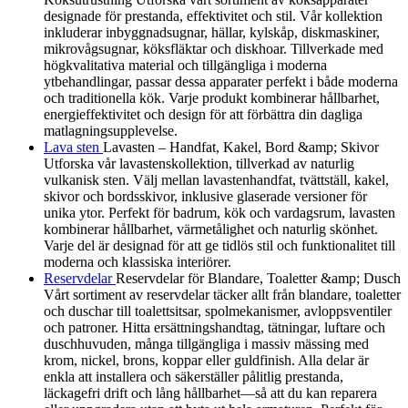
designade för prestanda, effektivitet och stil. Vår kollektion
inkluderar inbyggnadsugnar, hällar, kylskåp, diskmaskiner,
mikrovågsugnar, köksfläktar och diskhoar. Tillverkade med
högkvalitativa material och tillgängliga i moderna
ytbehandlingar, passar dessa apparater perfekt i både moderna
och traditionella kök. Varje produkt kombinerar hållbarhet,
energieffektivitet och design för att förbättra din dagliga
matlagningsupplevelse.
Lava sten
Lavasten – Handfat, Kakel, Bord &amp; Skivor
Utforska vår lavastenskollektion, tillverkad av naturlig
vulkanisk sten. Välj mellan lavastenhandfat, tvättställ, kakel,
skivor och bordsskivor, inklusive glaserade versioner för
unika ytor. Perfekt för badrum, kök och vardagsrum, lavasten
kombinerar hållbarhet, värmetålighet och naturlig skönhet.
Varje del är designad för att ge tidlös stil och funktionalitet till
moderna och klassiska interiörer.
Reservdelar
Reservdelar för Blandare, Toaletter &amp; Dusch
Vårt sortiment av reservdelar täcker allt från blandare, toaletter
och duschar till toalettsitsar, spolmekanismer, avloppsventiler
och patroner. Hitta ersättningshandtag, tätningar, luftare och
duschhuvuden, många tillgängliga i massiv mässing med
krom, nickel, brons, koppar eller guldfinish. Alla delar är
enkla att installera och säkerställer pålitlig prestanda,
läckagefri drift och lång hållbarhet—så att du kan reparera