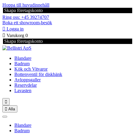
Hoppa till huvudinnehåll
Skapa företagskonto
Ring oss: +45 39274707
Boka ett showroom-besök

Logga in

Varukorg
0
Skapa företagskonto
Blandare
Badrum
Kök och Vitvaror
Bottenventil för diskbänk
Avloppsgaller
Reservdelar
Lavasten


Alla
Blandare
Badrum