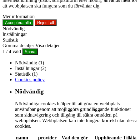
internetanordning (dator, surfplattform eller mobil), används mest för
att webbplatsen ska fungera som du förväntar dig.
Mer information
Acceptera alla
Reject all
Nödvändig
Inställningar
Statistik
Gömma detaljer
Visa detaljer
1
/
4
vald
Spara
Nödvändig (1)
Inställningar (2)
Statistik (1)
Cookies policy
Nödvändig
Nödvändiga cookies hjälper till att göra en webbplats
användbar genom att möjliggöra grundläggande funktioner
som sidnavigering och tillgång till säkra områden på
webbplatsen. Webbplatsen kan inte fungera korrekt utan dessa
cookies.
namn
provider
Vad den gör
Upphörande
Tillåta