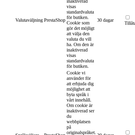
inaktiverad
visas
standardvaluta
för butiken.
Valutaväljning
PrestaShop
30 dagar
Cookie som
Tillåt
gör det möjligt
att välja den
valuta du vill
ha. Om den är
inaktiverad
visas
standardvaluta
för butiken.
Cookie vi
använder för
att erbjuda dig
möjlighet att
byta språk i
vårt innehåll.
Om cookie är
inaktiverad ser
du
webbplatsen
på
originalspråket.