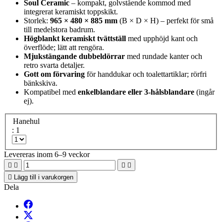
Soul Ceramic
– kompakt, golvstående kommod med
integrerat keramiskt toppskikt.
Storlek:
965 × 480 × 885 mm
(B × D × H) – perfekt för små
till medelstora badrum.
Högblankt keramiskt tvättställ
med upphöjd kant och
överflöde; lätt att rengöra.
Mjukstängande dubbeldörrar
med rundade kanter och
retro svarta detaljer.
Gott om förvaring
för handdukar och toalettartiklar; rörfri
bänkskiva.
Kompatibel med
enkelblandare eller 3-hålsblandare
(ingår
ej).
Hanehul
: 1
Levereras inom 6–9 veckor





Lägg till i varukorgen
Dela