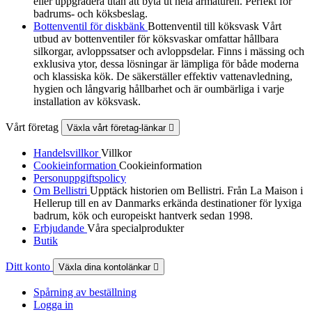
eller uppgradera utan att byta ut hela armaturen. Perfekt för
badrums- och köksbeslag.
Bottenventil för diskbänk
Bottenventil till köksvask Vårt
utbud av bottenventiler för köksvaskar omfattar hållbara
silkorgar, avloppssatser och avloppsdelar. Finns i mässing och
exklusiva ytor, dessa lösningar är lämpliga för både moderna
och klassiska kök. De säkerställer effektiv vattenavledning,
hygien och långvarig hållbarhet och är oumbärliga i varje
installation av köksvask.
Vårt företag
Växla vårt företag-länkar

Handelsvillkor
Villkor
Cookieinformation
Cookieinformation
Personuppgiftspolicy
Om Bellistri
Upptäck historien om Bellistri. Från La Maison i
Hellerup till en av Danmarks erkända destinationer för lyxiga
badrum, kök och europeiskt hantverk sedan 1998.
Erbjudande
Våra specialprodukter
Butik
Ditt konto
Växla dina kontolänkar

Spårning av beställning
Logga in