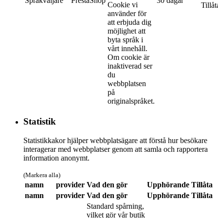
Språkväljare
PrestaShop
30 dagar
Cookie vi
Tillåt
använder för
att erbjuda dig
möjlighet att
byta språk i
vårt innehåll.
Om cookie är
inaktiverad ser
du
webbplatsen
på
originalspråket.
Statistik
Statistikkakor hjälper webbplatsägare att förstå hur besökare
interagerar med webbplatser genom att samla och rapportera
information anonymt.
(Markera alla)
namn
provider
Vad den gör
Upphörande
Tillåta
namn
provider
Vad den gör
Upphörande
Tillåta
Standard spårning,
vilket gör vår butik