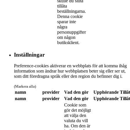
skulle du sluta
tillåta
beställningarna.
Denna cookie
sparar inte
några
personuppgifter
om någon
butiksklient.
Inställningar
Preference-cookies aktiverar en webbplats för att komma ihåg
information som ändrar hur webbplatsen beter sig eller ser ut,
som ditt föredragna språk eller den region du befinner dig i.
(Markera alla)
namn
provider
Vad den gör
Upphörande
Tillå
namn
provider
Vad den gör
Upphörande
Tillå
Cookie som
gör det möjligt
att välja den
valuta du vill
ha. Om den är