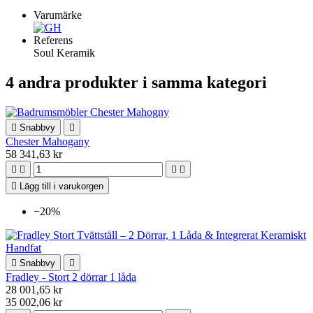
Varumärke
Referens
Soul Keramik
4 andra produkter i samma kategori

Snabbvy

Chester Mahogany
58 341,63 kr





Lägg till i varukorgen
−20%

Snabbvy

Fradley - Stort 2 dörrar 1 låda
28 001,65 kr
35 002,06 kr