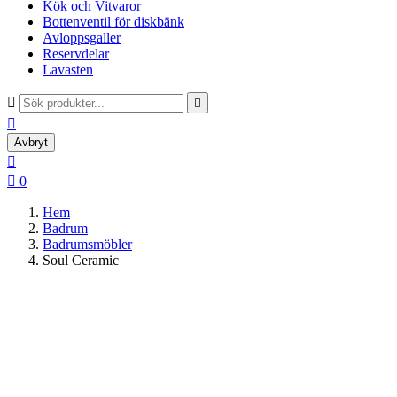
Kök och Vitvaror
Bottenventil för diskbänk
Avloppsgaller
Reservdelar
Lavasten



Avbryt


0
Hem
Badrum
Badrumsmöbler
Soul Ceramic