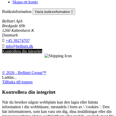
Skapa ett konto
Butiksinformation
Växla butiksinformation

Bellistri ApS
Bredgade 69b
1260 København K
Danmark

+45 39274707

info@bellistri.dk
Kontrollera din integritet
© 2026 - Bellistri Group™
Laddar...
Tillbaka till toppen
Kontrollera din integritet
När du besöker någon webbplats kan den lagra eller hämta
information i din webbläsare, mestadels i form av \ 'cookies '. Den
här informationen, som kan vara om dig, dina inställningar eller din