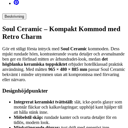
Beskrivning
Soul Ceramic – Kompakt Kommod med
Retro Charm
Gör ett stiligt första intryck med
Soul Ceramic
kommoden. Dess
mjukt rundade hörn, kontrasterande svarta detaljer och avsmalnande
ben ger en förfinad mitten av århundradet-look, medan
det
högblanka keramiska toppskiktet
erbjuder hotellklassad praktisk
användning. Med måtten
965 × 480 × 885 mm
passar Soul Ceramic
bekvämt i mindre utrymmen utan att kompromissa med förvaring
eller närvaro.
Designhöjdpunkter
Integrerat keramiskt tvättställ:
slät, icke-porös glasyr som
motstår fläckar och kalkavlagringar; upphöjd kant hjälper till
att hålla stänk inne.
Möbelstil skåp:
rundade kanter och svarta detaljer för en
tidlös, modern look.
Mjukstängande dörrar:
tyst drift med generöst inre