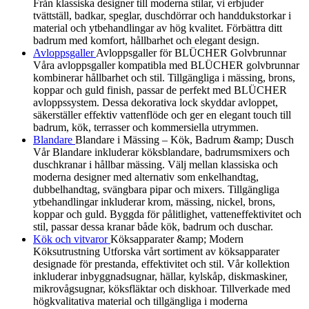
Från klassiska designer till moderna stilar, vi erbjuder
tvättställ, badkar, speglar, duschdörrar och handdukstorkar i
material och ytbehandlingar av hög kvalitet. Förbättra ditt
badrum med komfort, hållbarhet och elegant design.
Avloppsgaller
Avloppsgaller för BLÜCHER Golvbrunnar
Våra avloppsgaller kompatibla med BLÜCHER golvbrunnar
kombinerar hållbarhet och stil. Tillgängliga i mässing, brons,
koppar och guld finish, passar de perfekt med BLÜCHER
avloppssystem. Dessa dekorativa lock skyddar avloppet,
säkerställer effektiv vattenflöde och ger en elegant touch till
badrum, kök, terrasser och kommersiella utrymmen.
Blandare
Blandare i Mässing – Kök, Badrum &amp; Dusch
Vår Blandare inkluderar köksblandare, badrumsmixers och
duschkranar i hållbar mässing. Välj mellan klassiska och
moderna designer med alternativ som enkelhandtag,
dubbelhandtag, svängbara pipar och mixers. Tillgängliga
ytbehandlingar inkluderar krom, mässing, nickel, brons,
koppar och guld. Byggda för pålitlighet, vatteneffektivitet och
stil, passar dessa kranar både kök, badrum och duschar.
Kök och vitvaror
Köksapparater &amp; Modern
Köksutrustning Utforska vårt sortiment av köksapparater
designade för prestanda, effektivitet och stil. Vår kollektion
inkluderar inbyggnadsugnar, hällar, kylskåp, diskmaskiner,
mikrovågsugnar, köksfläktar och diskhoar. Tillverkade med
högkvalitativa material och tillgängliga i moderna