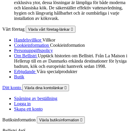
exklusiva ytor, dessa lösningar är lämpliga för både moderna
och klassiska kök. De säkerställer effektiv vattenavledning,
hygien och långvarig hållbarhet och är oumbärliga i varje
installation av köksvask.
Vårt företag
Växla vårt företag-länkar

Handelsvillkor
Villkor
Cookieinformation
Cookieinformation
Personuppgiftspolicy
Om Bellistri
Upptäck historien om Bellistri. Från La Maison i
Hellerup till en av Danmarks erkända destinationer för lyxiga
badrum, kök och europeiskt hantverk sedan 1998.
Erbjudande
Våra specialprodukter
Butik
Ditt konto
Växla dina kontolänkar

Spårning av beställning
Logga in
Skapa ett konto
Butiksinformation
Växla butiksinformation

Bellistri ApS