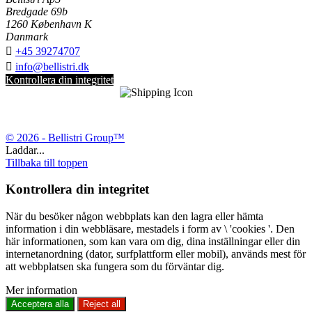
Bredgade 69b
1260 København K
Danmark

+45 39274707

info@bellistri.dk
Kontrollera din integritet
© 2026 - Bellistri Group™
Laddar...
Tillbaka till toppen
Kontrollera din integritet
När du besöker någon webbplats kan den lagra eller hämta
information i din webbläsare, mestadels i form av \ 'cookies '. Den
här informationen, som kan vara om dig, dina inställningar eller din
internetanordning (dator, surfplattform eller mobil), används mest för
att webbplatsen ska fungera som du förväntar dig.
Mer information
Acceptera alla
Reject all