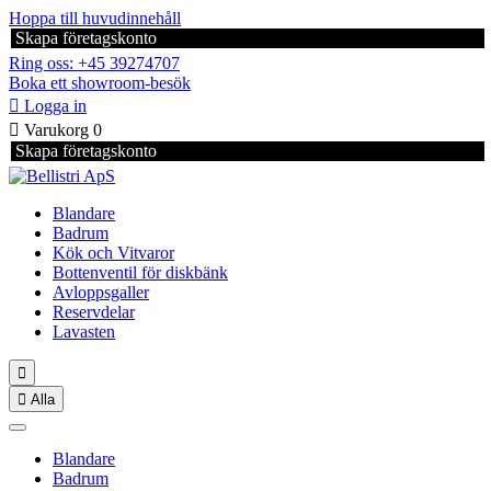
Hoppa till huvudinnehåll
Skapa företagskonto
Ring oss: +45 39274707
Boka ett showroom-besök

Logga in

Varukorg
0
Skapa företagskonto
Blandare
Badrum
Kök och Vitvaror
Bottenventil för diskbänk
Avloppsgaller
Reservdelar
Lavasten


Alla
Blandare
Badrum