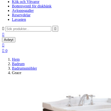
Kök och Vitvaror
Bottenventil för diskbänk
Avloppsgaller
Reservdelar
Lavasten



Avbryt


0
Hem
Badrum
Badrumsmöbler
Grace