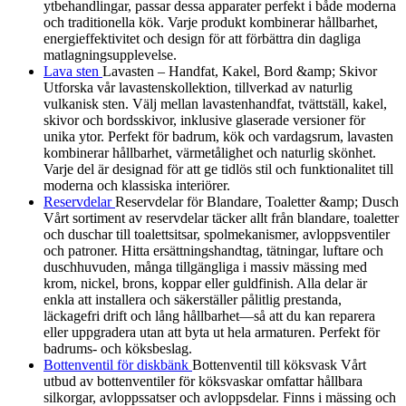
ytbehandlingar, passar dessa apparater perfekt i både moderna
och traditionella kök. Varje produkt kombinerar hållbarhet,
energieffektivitet och design för att förbättra din dagliga
matlagningsupplevelse.
Lava sten
Lavasten – Handfat, Kakel, Bord &amp; Skivor
Utforska vår lavastenskollektion, tillverkad av naturlig
vulkanisk sten. Välj mellan lavastenhandfat, tvättställ, kakel,
skivor och bordsskivor, inklusive glaserade versioner för
unika ytor. Perfekt för badrum, kök och vardagsrum, lavasten
kombinerar hållbarhet, värmetålighet och naturlig skönhet.
Varje del är designad för att ge tidlös stil och funktionalitet till
moderna och klassiska interiörer.
Reservdelar
Reservdelar för Blandare, Toaletter &amp; Dusch
Vårt sortiment av reservdelar täcker allt från blandare, toaletter
och duschar till toalettsitsar, spolmekanismer, avloppsventiler
och patroner. Hitta ersättningshandtag, tätningar, luftare och
duschhuvuden, många tillgängliga i massiv mässing med
krom, nickel, brons, koppar eller guldfinish. Alla delar är
enkla att installera och säkerställer pålitlig prestanda,
läckagefri drift och lång hållbarhet—så att du kan reparera
eller uppgradera utan att byta ut hela armaturen. Perfekt för
badrums- och köksbeslag.
Bottenventil för diskbänk
Bottenventil till köksvask Vårt
utbud av bottenventiler för köksvaskar omfattar hållbara
silkorgar, avloppssatser och avloppsdelar. Finns i mässing och