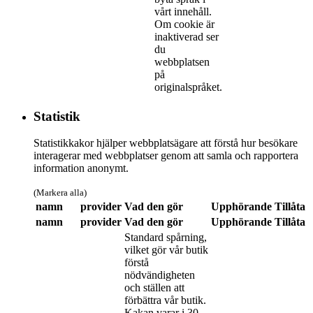
vårt innehåll.
Om cookie är
inaktiverad ser
du
webbplatsen
på
originalspråket.
Statistik
Statistikkakor hjälper webbplatsägare att förstå hur besökare
interagerar med webbplatser genom att samla och rapportera
information anonymt.
(Markera alla)
namn
provider
Vad den gör
Upphörande
Tillåta
namn
provider
Vad den gör
Upphörande
Tillåta
Standard spårning,
vilket gör vår butik
förstå
nödvändigheten
och ställen att
förbättra vår butik.
Kakan varar i 30