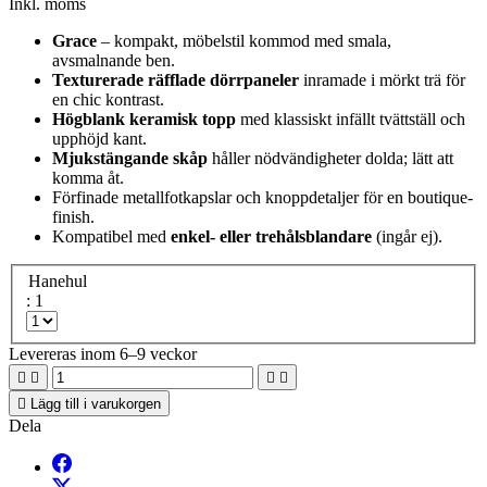
Inkl. moms
Grace
– kompakt, möbelstil kommod med smala,
avsmalnande ben.
Texturerade räfflade dörrpaneler
inramade i mörkt trä för
en chic kontrast.
Högblank keramisk topp
med klassiskt infällt tvättställ och
upphöjd kant.
Mjukstängande skåp
håller nödvändigheter dolda; lätt att
komma åt.
Förfinade metallfotkapslar och knoppdetaljer för en boutique-
finish.
Kompatibel med
enkel- eller trehålsblandare
(ingår ej).
Hanehul
: 1
Levereras inom 6–9 veckor





Lägg till i varukorgen
Dela