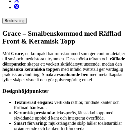
Beskrivning
Grace – Smalbenskommod med Räfflad
Front & Keramisk Topp
Möt
Grace
, en kompakt badrumskommod som ger couture-detaljer
till små och medelstora utrymmen. Dess mörka träram och
räfflade
dörrpaneler
skapar ett vackert skräddarsytt utseende, medan den
högblanka keramiska toppen
med infälld tvättställ ger vardaglig
praktisk användning. Smala
avsmalnande ben
med metallkapslar
lyfter skåpet visuellt och gör golvrengöring enkel.
Designhöjdpunkter
Texturerad elegans:
vertikala räfflor, rundade kanter och
förfinad hårdvara.
Keramisk prestanda:
icke-porös, lättstädad topp med
skyddande upphöjd kant och integrerat överflöde.
Smart förvaring:
mjukstängande skåp håller toalettartiklar
organiserade och bänken fri från oreda.