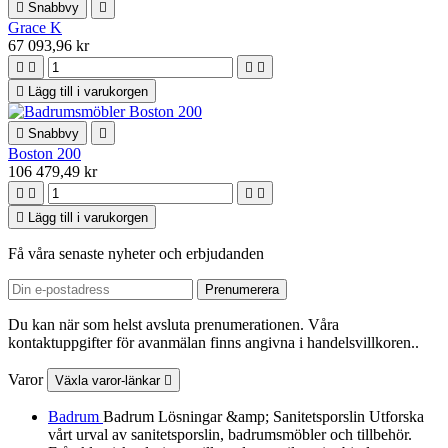

Snabbvy

Grace K
67 093,96 kr





Lägg till i varukorgen

Snabbvy

Boston 200
106 479,49 kr





Lägg till i varukorgen
Få våra senaste nyheter och erbjudanden
Du kan när som helst avsluta prenumerationen. Våra
kontaktuppgifter för avanmälan finns angivna i handelsvillkoren..
Varor
Växla varor-länkar

Badrum
Badrum Lösningar &amp; Sanitetsporslin Utforska
vårt urval av sanitetsporslin, badrumsmöbler och tillbehör.