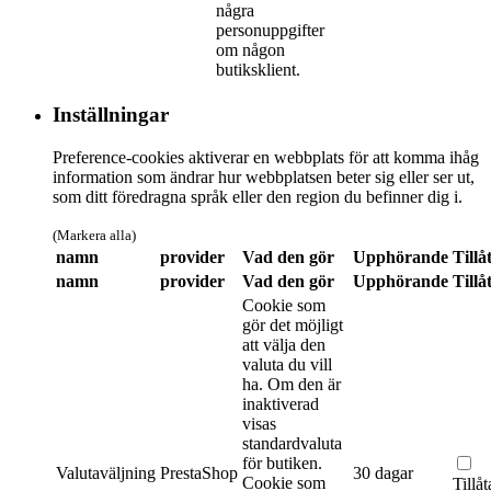
några
personuppgifter
om någon
butiksklient.
Inställningar
Preference-cookies aktiverar en webbplats för att komma ihåg
information som ändrar hur webbplatsen beter sig eller ser ut,
som ditt föredragna språk eller den region du befinner dig i.
(Markera alla)
namn
provider
Vad den gör
Upphörande
Tillå
namn
provider
Vad den gör
Upphörande
Tillå
Cookie som
gör det möjligt
att välja den
valuta du vill
ha. Om den är
inaktiverad
visas
standardvaluta
för butiken.
Valutaväljning
PrestaShop
30 dagar
Cookie som
Tillåt