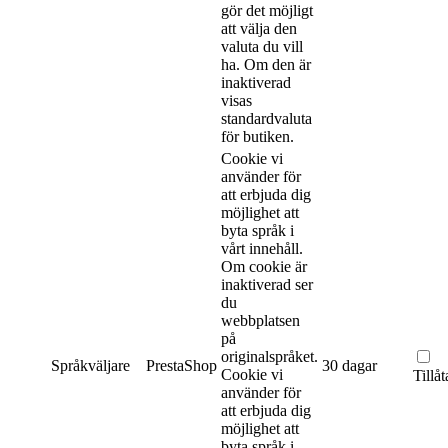
gör det möjligt
att välja den
valuta du vill
ha. Om den är
inaktiverad
visas
standardvaluta
för butiken.
Cookie vi
använder för
att erbjuda dig
möjlighet att
byta språk i
vårt innehåll.
Om cookie är
inaktiverad ser
du
webbplatsen
på
originalspråket.
Språkväljare
PrestaShop
30 dagar
Cookie vi
Tillåt
använder för
att erbjuda dig
möjlighet att
byta språk i