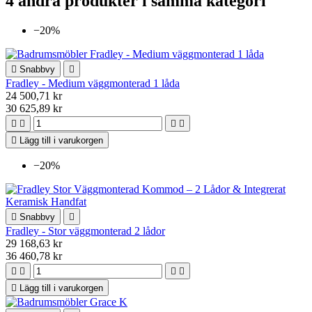
4 andra produkter i samma kategori
−20%

Snabbvy

Fradley - Medium väggmonterad 1 låda
24 500,71 kr
30 625,89 kr





Lägg till i varukorgen
−20%

Snabbvy

Fradley - Stor väggmonterad 2 lådor
29 168,63 kr
36 460,78 kr





Lägg till i varukorgen