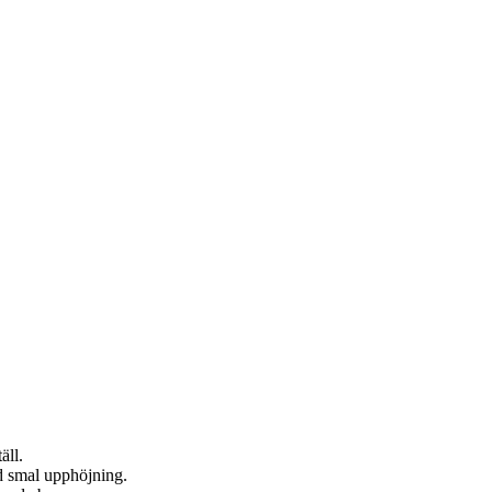
äll.
 smal upphöjning.