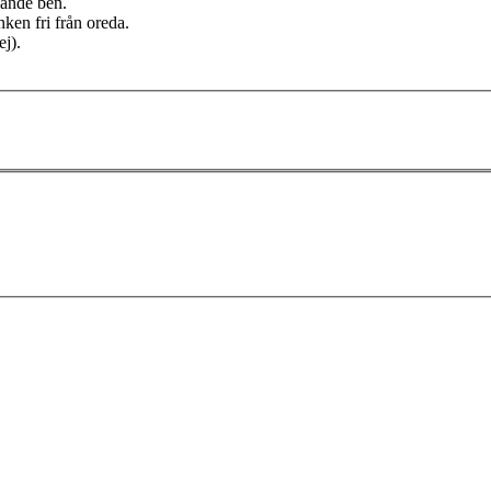
nande ben.
ken fri från oreda.
ej).