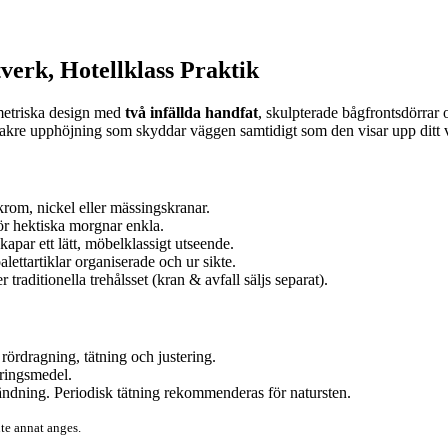
erk, Hotellklass Praktik
etriska design med
två infällda handfat
, skulpterade bågfrontsdörrar
kre upphöjning som skyddar väggen samtidigt som den visar upp ditt v
rom, nickel eller mässingskranar.
ör hektiska morgnar enkla.
apar ett lätt, möbelklassigt utseende.
ettartiklar organiserade och ur sikte.
traditionella trehålsset (kran & avfall säljs separat).
rördragning, tätning och justering.
ringsmedel.
ndning. Periodisk tätning rekommenderas för natursten.
nte annat anges.