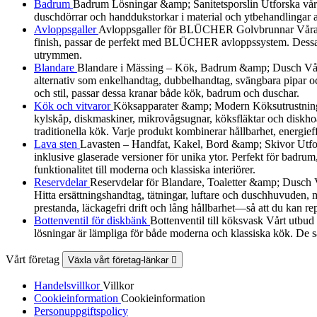
Badrum
Badrum Lösningar &amp; Sanitetsporslin Utforska vårt urv
duschdörrar och handdukstorkar i material och ytbehandlingar a
Avloppsgaller
Avloppsgaller för BLÜCHER Golvbrunnar Våra av
finish, passar de perfekt med BLÜCHER avloppssystem. Dessa dek
utrymmen.
Blandare
Blandare i Mässing – Kök, Badrum &amp; Dusch Vår B
alternativ som enkelhandtag, dubbelhandtag, svängbara pipar och
och stil, passar dessa kranar både kök, badrum och duschar.
Kök och vitvaror
Köksapparater &amp; Modern Köksutrustning Utf
kylskåp, diskmaskiner, mikrovågsugnar, köksfläktar och diskhoa
traditionella kök. Varje produkt kombinerar hållbarhet, energieff
Lava sten
Lavasten – Handfat, Kakel, Bord &amp; Skivor Utforska
inklusive glaserade versioner för unika ytor. Perfekt för badrum
funktionalitet till moderna och klassiska interiörer.
Reservdelar
Reservdelar för Blandare, Toaletter &amp; Dusch Vårt
Hitta ersättningshandtag, tätningar, luftare och duschhuvuden, må
prestanda, läckagefri drift och lång hållbarhet—så att du kan re
Bottenventil för diskbänk
Bottenventil till köksvask Vårt utbud
lösningar är lämpliga för både moderna och klassiska kök. De sä
Vårt företag
Växla vårt företag-länkar

Handelsvillkor
Villkor
Cookieinformation
Cookieinformation
Personuppgiftspolicy