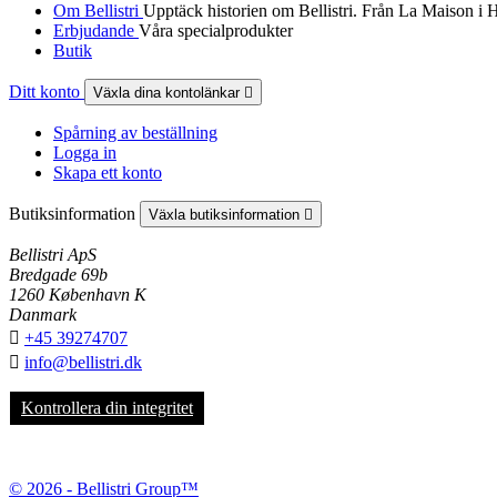
Om Bellistri
Upptäck historien om Bellistri. Från La Maison i 
Erbjudande
Våra specialprodukter
Butik
Ditt konto
Växla dina kontolänkar

Spårning av beställning
Logga in
Skapa ett konto
Butiksinformation
Växla butiksinformation

Bellistri ApS
Bredgade 69b
1260 København K
Danmark

+45 39274707

info@bellistri.dk
Kontrollera din integritet
© 2026 - Bellistri Group™