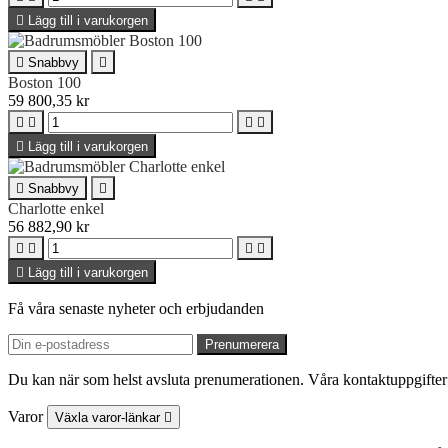

Lägg till i varukorgen

Snabbvy

Boston 100
59 800,35 kr





Lägg till i varukorgen

Snabbvy

Charlotte enkel
56 882,90 kr





Lägg till i varukorgen
Få våra senaste nyheter och erbjudanden
Du kan när som helst avsluta prenumerationen. Våra kontaktuppgifter 
Varor
Växla varor-länkar
