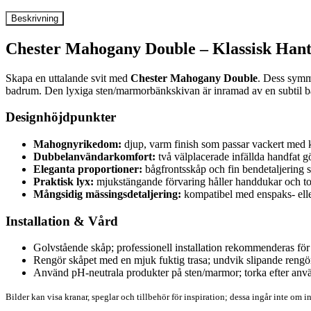
Beskrivning
Chester Mahogany Double – Klassisk Hantv
Skapa en uttalande svit med
Chester Mahogany Double
. Dess symm
badrum. Den lyxiga sten/marmorbänkskivan är inramad av en subtil ba
Designhöjdpunkter
Mahognyrikedom:
djup, varm finish som passar vackert med k
Dubbelanvändarkomfort:
två välplacerade infällda handfat g
Eleganta proportioner:
bågfrontsskåp och fin bendetaljering sk
Praktisk lyx:
mjukstängande förvaring håller handdukar och toal
Mångsidig mässingsdetaljering:
kompatibel med enspaks- eller 
Installation & Vård
Golvstående skåp; professionell installation rekommenderas för 
Rengör skåpet med en mjuk fuktig trasa; undvik slipande rengö
Använd pH-neutrala produkter på sten/marmor; torka efter anvä
Bilder kan visa kranar, speglar och tillbehör för inspiration; dessa ingår inte om i