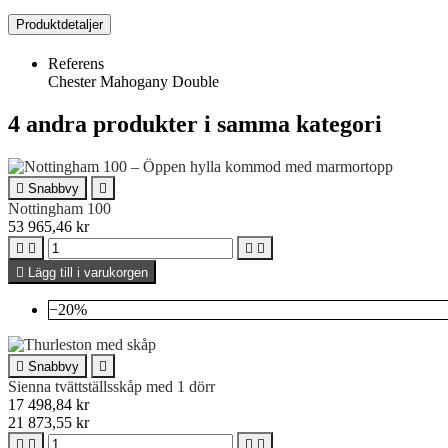
Produktdetaljer
Referens
Chester Mahogany Double
4 andra produkter i samma kategori

Snabbvy

Nottingham 100
53 965,46 kr





Lägg till i varukorgen
−20%

Snabbvy

Sienna tvättställsskåp med 1 dörr
17 498,84 kr
21 873,55 kr



