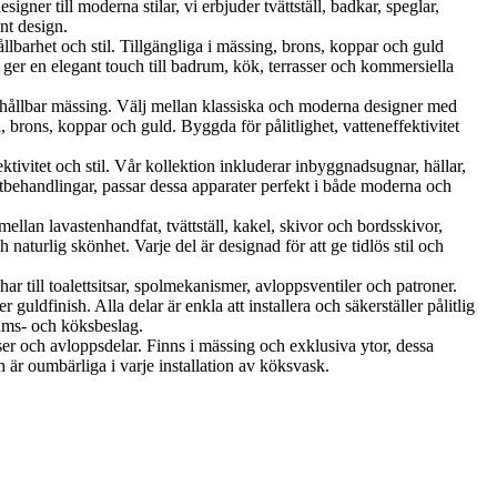
ner till moderna stilar, vi erbjuder tvättställ, badkar, speglar,
nt design.
et och stil. Tillgängliga i mässing, brons, koppar och guld
er en elegant touch till badrum, kök, terrasser och kommersiella
ållbar mässing. Välj mellan klassiska och moderna designer med
brons, koppar och guld. Byggda för pålitlighet, vatteneffektivitet
vitet och stil. Vår kollektion inkluderar inbyggnadsugnar, hällar,
tbehandlingar, passar dessa apparater perfekt i både moderna och
llan lavastenhandfat, tvättställ, kakel, skivor och bordsskivor,
aturlig skönhet. Varje del är designad för att ge tidlös stil och
r till toalettsitsar, spolmekanismer, avloppsventiler och patroner.
uldfinish. Alla delar är enkla att installera och säkerställer pålitlig
rums- och köksbeslag.
ser och avloppsdelar. Finns i mässing och exklusiva ytor, dessa
 är oumbärliga i varje installation av köksvask.