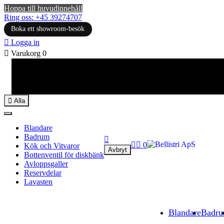
Hoppa till huvudinnehåll
Ring oss: +45 39274707
Boka ett showroom-besök

Logga in

Varukorg
0

Alla
Blandare
Badrum



0
Kök och Vitvaror
Avbryt
Bottenventil för diskbänk
Avloppsgaller
Reservdelar
Lavasten
Blandare
Badr