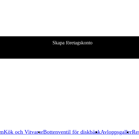
Skapa företagskonto
um
Kök och Vitvaror
Bottenventil för diskbänk
Avloppsgaller
Res