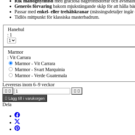
Rik mahognyfinish
med graciösa bågfrontsdörrar och avsmal
Generös förvaring
bakom mjukstängande skåp för att hålla bän
Passar med
enkel- eller trehålskranar
(mässingsdetaljer ingår 
Tidlös mittpunkt för klassiska masterbadrum.
Hanehul
: 1
Marmor
: Vit Carrara
Marmor -
Vit Carrara
Marmor -
Svart Marquinia
Marmor -
Verde Guatemala
Levereras inom 6–9 veckor





Lägg till i varukorgen
Dela