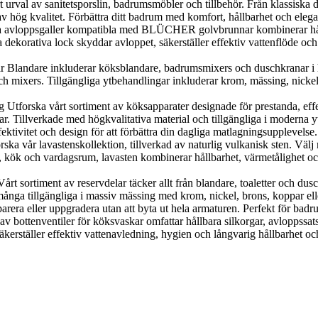
al av sanitetsporslin, badrumsmöbler och tillbehör. Från klassiska desig
v hög kvalitet. Förbättra ditt badrum med komfort, hållbarhet och elega
loppsgaller kompatibla med BLÜCHER golvbrunnar kombinerar hållbarh
orativa lock skyddar avloppet, säkerställer effektiv vattenflöde och g
landare inkluderar köksblandare, badrumsmixers och duschkranar i h
 mixers. Tillgängliga ytbehandlingar inkluderar krom, mässing, nickel, 
orska vårt sortiment av köksapparater designade för prestanda, effekti
r. Tillverkade med högkvalitativa material och tillgängliga i moderna y
ektivitet och design för att förbättra din dagliga matlagningsupplevelse.
 vår lavastenskollektion, tillverkad av naturlig vulkanisk sten. Välj me
, kök och vardagsrum, lavasten kombinerar hållbarhet, värmetålighet och n
 sortiment av reservdelar täcker allt från blandare, toaletter och duscha
nga tillgängliga i massiv mässing med krom, nickel, brons, koppar eller g
parera eller uppgradera utan att byta ut hela armaturen. Perfekt för bad
 av bottenventiler för köksvaskar omfattar hållbara silkorgar, avloppssat
kerställer effektiv vattenavledning, hygien och långvarig hållbarhet och