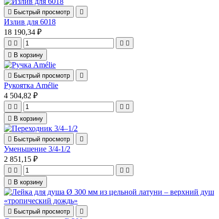

Быстрый просмотр

Излив для 6018
18 190,34 ₽





В корзину

Быстрый просмотр

Рукоятка Amélie
4 504,82 ₽





В корзину

Быстрый просмотр

Уменьшение 3/4-1/2
2 851,15 ₽





В корзину

Быстрый просмотр
