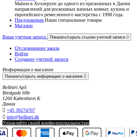
Maison в Хеллерупе до одного из признанных в Дании
направлений для роскошных ванных комнат, кухонь и
европейского ремесленного мастерства с 1998 года.
Предложения
Наши специальные товары
Магазин
Ваша учетная запись
Показать/скрыть ссылки учетной записи

Отслеживание заказа
Войти
Создание учетной записи
Информация о магазине
Показать/скрыть информацию о магазине

Bellistri ApS
Bredgade 69b
1260 København K
Дания

+45 39274707

info@bellistri.dk
Управляйте своей конфиденциальностью