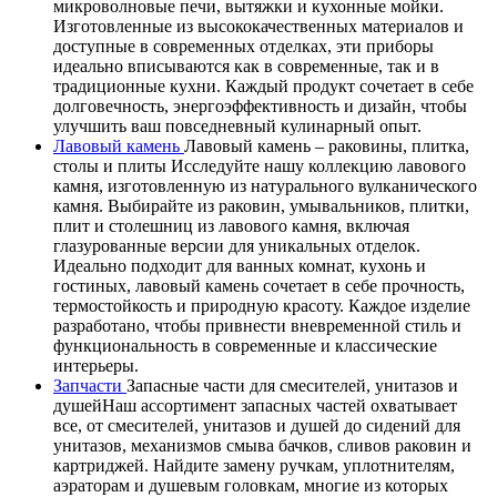
микроволновые печи, вытяжки и кухонные мойки.
Изготовленные из высококачественных материалов и
доступные в современных отделках, эти приборы
идеально вписываются как в современные, так и в
традиционные кухни. Каждый продукт сочетает в себе
долговечность, энергоэффективность и дизайн, чтобы
улучшить ваш повседневный кулинарный опыт.
Лавовый камень
Лавовый камень – раковины, плитка,
столы и плиты Исследуйте нашу коллекцию лавового
камня, изготовленную из натурального вулканического
камня. Выбирайте из раковин, умывальников, плитки,
плит и столешниц из лавового камня, включая
глазурованные версии для уникальных отделок.
Идеально подходит для ванных комнат, кухонь и
гостиных, лавовый камень сочетает в себе прочность,
термостойкость и природную красоту. Каждое изделие
разработано, чтобы привнести вневременной стиль и
функциональность в современные и классические
интерьеры.
Запчасти
Запасные части для смесителей, унитазов и
душейНаш ассортимент запасных частей охватывает
все, от смесителей, унитазов и душей до сидений для
унитазов, механизмов смыва бачков, сливов раковин и
картриджей. Найдите замену ручкам, уплотнителям,
аэраторам и душевым головкам, многие из которых