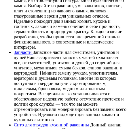
камня, изготовленную из натурального вулканического
камня. Выбирайте из раковин, умывальников, плитки,
плит и столешниц из лавового камня, включая
глазурованные версии для уникальных отделок.
Идеально подходит для ванных комнат, кухонь и
гостиных, лавовый камень сочетает в себе прочность,
термостойкость и природную красоту. Каждое изделие
разработано, чтобы привнести вневременной стиль и
функциональность в современные и классические
интерьеры.
Запчасти
Запасные части для смесителей, унитазов и
душейНаш ассортимент запасных частей охватывает
все, от смесителей, унитазов и душей до сидений для
унитазов, механизмов смыва бачков, сливов раковин и
картриджей. Найдите замену ручкам, уплотнителям,
аэраторам и душевым головкам, многие из которых
доступны в твердой латуни с хромированным,
никелевым, бронзовым, медным или золотым
покрытием. Все детали легко устанавливаются и
обеспечивают надежную работу, отсутствие протечек и
долгий срок службы — так что вы можете
отремонтировать или модернизировать без замены всего
устройства. Идеально подходит для ванных комнат и
кухонных фитингов.
Сито для отходов кухонной раковины
Донный клапан