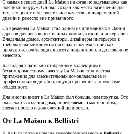
С самых первых дней La Maison никогда не задумывался как
обычный шоурум. Он был создан как место назначения для
тех, кто ценит исключительное качество, вне-временной
дизайн и ремесло вне привычного.
Со временем La Maison стал одним из признанных в Дании
адресов для роскошных ванных комнат, кухонь и интерьеров.
Владельцы домов, архитекторы, дизайнеры интерьеров и
требовательные клиенты посещали шоурум в поисках
продуктов, сочетающих красоту, подлинность и долговечное
качество.
Благодаря тщательно отобранным коллекциям и
бескомпромиссному качеству La Maison стал местом
притяжения для взыскательных домовладельцев и
профессионалов дизайна, ищущих решения за пределами
обыденного.
Для многих визит в La Maison был больше, чем покупка. Это
была часть создания дома, определяемого мастерством,
элегантностью и долговечной ценностью.
От La Maison к Bellistri
В 2010 году это наследие трансформировалось в
Bellistri
с