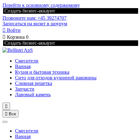
Перейти к основному содержимому
Создать бизнес-аккаунт
Позвоните нам: +45 39274707
Записаться на визит в шоурум

Войти

Корзина
0
Создать бизнес-аккаунт
Смесители
Ванная
Кухня и бытовая техника
Сито для отходов кухонной раковины
Сливная решетка
Запчасти
Лавовый камень


Все
Смесители
Ванная