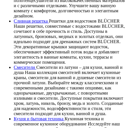
полотенцесушители из высококачественных материалов
и с различными отделками. Улучшите вашу ванную
комнату с комфортом, долговечностью и элегантным
дизайном.
Сливная решетка
Решетки для водостоков BLÜCHER
Наши решетки, совместимые с водостоками BLÜCHER,
сочетают в себе прочность и стиль. Доступны в
латунных, бронзовых, медных и золотых отделках, они
идеально подходят для дренажных систем BLÜCHER.
Эти декоративные крышки защищают водосток,
обеспечивают эффективный поток воды и добавляют
элегантность в ванные комнаты, кухни, террасы и
коммерческие помещения.
Смесители
Смесители из латуни – для кухни, ванной и
душа Наша коллекция смесителей включает кухонные
краны, смесители для ванной и душевые смесители из
прочной латуни. Выбирайте между классическими и
современными дизайнами с такими опциями, как
однорычажные, двухрычажные, с поворотными
изливами и смесители. Доступные покрытия включают
хром, латунь, никель, бронзу, медь и золото. Созданные
для надежности, водоэффективности и стиля, эти
смесители подходят для кухни, ванной и душа.
Кухня и бытовая техника
Кухонная техника и
современное кухонное оборудование Исследуйте наш