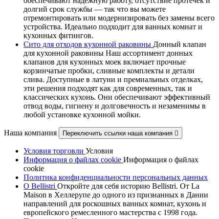
обеспечивают надежную работу, отсутствие протечек и
долгий срок службы — так что вы можете
отремонтировать или модернизировать без замены всего
устройства. Идеально подходит для ванных комнат и
кухонных фитингов.
Сито для отходов кухонной раковины
Донный клапан
для кухонной раковины Наш ассортимент донных
клапанов для кухонных моек включает прочные
корзинчатые пробки, сливные комплекты и детали
слива. Доступные в латуни и премиальных отделках,
эти решения подходят как для современных, так и
классических кухонь. Они обеспечивают эффективный
отвод воды, гигиену и долговечность и незаменимы в
любой установке кухонной мойки.
Наша компания
Переключить ссылки наша компания

Условия торговли
Условия
Информация о файлах cookie
Информация о файлах
cookie
Политика конфиденциальности персональных данных
О Bellistri
Откройте для себя историю Bellistri. От La
Maison в Хеллерупе до одного из признанных в Дании
направлений для роскошных ванных комнат, кухонь и
европейского ремесленного мастерства с 1998 года.