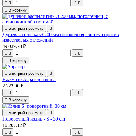





В корзину

Быстрый просмотр

Душевая головка Ø 200 мм потолочная, система против
известковых отложений
49 039,78 ₽





В корзину

Быстрый просмотр

Нажмите Аэратор излива
2 223,90 ₽





В корзину

Быстрый просмотр

Поворотный излив - S - 30 cm
10 207,12 ₽



