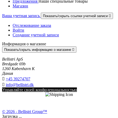
Предложения
Наши специальные товары
Магазин
Ваша учетная запись
Показать/скрыть ссылки учетной записи

Отслеживание заказа
Войти
Создание учетной записи
Информация о магазине
Показать/скрыть информацию о магазине

Bellistri ApS
Bredgade 69b
1260 København K
Дания

+45 39274707

info@bellistri.dk
Управляйте своей конфиденциальностью
© 2026 - Bellistri Group™
Загрузка ...