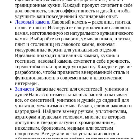
традиционные кухни. Каждый продукт сочетает в себе
долговечность, энергоэффективность и дизайн, чтобы
улучшить ваш повседневный кулинарный опыт.
Лавовый камень
Лавовый камень – раковины, плитка,
столы и плиты Исследуйте нашу коллекцию лавового
камня, изготовленную из натурального вулканического
камня. Выбирайте из раковин, умывальников, плитки,
плит и столешниц из лавового камня, включая
глазурованные версии для уникальных отделок.
Идеально подходит для ванных комнат, кухонь и
гостиных, лавовый камень сочетает в себе прочность,
термостойкость и природную красоту. Каждое изделие
разработано, чтобы привнести вневременной стиль и
функциональность в современные и классические
интерьеры.
Запчасти
Запасные части для смесителей, унитазов и
душейНаш ассортимент запасных частей охватывает
все, от смесителей, унитазов и душей до сидений для
унитазов, механизмов смыва бачков, сливов раковин и
картриджей. Найдите замену ручкам, уплотнителям,
аэраторам и душевым головкам, многие из которых
доступны в твердой латуни с хромированным,
никелевым, бронзовым, медным или золотым
покрытием. Все детали легко устанавливаются и