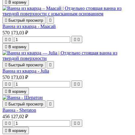

В корзину

Быстрый просмотр

Ванна из кварца - Маасай
570 173,03 ₽





В корзину

Быстрый просмотр

Ванна из кварца - Julia
570 173,03 ₽





В корзину

Быстрый просмотр

Ванна - Sheraton
456 127,02 ₽





В корзину