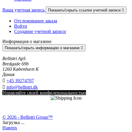
Ваша учетная запись
Показать/скрыть ссылки учетной записи

Отслеживание заказа
Войти
Создание учетной записи
Информация о магазине
Показать/скрыть информацию о магазине

Bellistri ApS
Bredgade 69b
1260 København K
Дания

+45 39274707

info@bellistri.dk
Управляйте своей конфиденциальностью
© 2026 - Bellistri Group™
Загрузка ...
Наверх