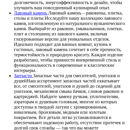
долговечность, энергоэффективность и дизайн, чтобы
улучшить ваш повседневный кулинарный опыт.
Лавовый камень
Лавовый камень – раковины, плитка,
столы и плиты Исследуйте нашу коллекцию лавового
камня, изготовленную из натурального вулканического
камня. Выбирайте из раковин, умывальников, плитки,
плит и столешниц из лавового камня, включая
глазурованные версии для уникальных отделок.
Идеально подходит для ванных комнат, кухонь и
гостиных, лавовый камень сочетает в себе прочность,
термостойкость и природную красоту. Каждое изделие
разработано, чтобы привнести вневременной стиль и
функциональность в современные и классические
интерьеры.
Запчасти
Запасные части для смесителей, унитазов и
душейНаш ассортимент запасных частей охватывает
все, от смесителей, унитазов и душей до сидений для
унитазов, механизмов смыва бачков, сливов раковин и
картриджей. Найдите замену ручкам, уплотнителям,
аэраторам и душевым головкам, многие из которых
доступны в твердой латуни с хромированным,
никелевым, бронзовым, медным или золотым
покрытием. Все детали легко устанавливаются и
обеспечивают надежную работу, отсутствие протечек и
долгий срок службы — так что вы можете