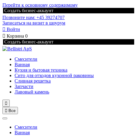
Перейти к основному содержимому
Создать бизнес-аккаунт
Позвоните нам: +45 39274707
Записаться на визит в шоурум

Войти

Корзина
0
Создать бизнес-аккаунт
Смесители
Ванная
Кухня и бытовая техника
Сито для отходов кухонной раковины
Сливная решетка
Запчасти
Лавовый камень


Все
Смесители
Ванная