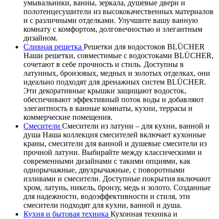
умывальники, ванны, зеркала, душевые двери и
полотенцесушители из высококачественных материалов
и с различными отделками. Улучшите вашу ванную
комнату с комфортом, долговечностью и элегантным
дизайном.
Сливная решетка
Решетки для водостоков BLÜCHER
Наши решетки, совместимые с водостоками BLÜCHER,
сочетают в себе прочность и стиль. Доступны в
латунных, бронзовых, медных и золотых отделках, они
идеально подходят для дренажных систем BLÜCHER.
Эти декоративные крышки защищают водосток,
обеспечивают эффективный поток воды и добавляют
элегантность в ванные комнаты, кухни, террасы и
коммерческие помещения.
Смесители
Смесители из латуни – для кухни, ванной и
душа Наша коллекция смесителей включает кухонные
краны, смесители для ванной и душевые смесители из
прочной латуни. Выбирайте между классическими и
современными дизайнами с такими опциями, как
однорычажные, двухрычажные, с поворотными
изливами и смесители. Доступные покрытия включают
хром, латунь, никель, бронзу, медь и золото. Созданные
для надежности, водоэффективности и стиля, эти
смесители подходят для кухни, ванной и душа.
Кухня и бытовая техника
Кухонная техника и