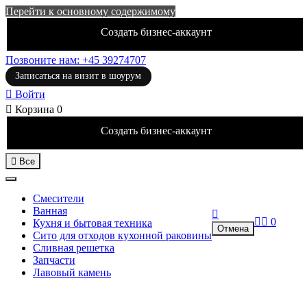
Перейти к основному содержимому
Создать бизнес-аккаунт
Позвоните нам: +45 39274707
Записаться на визит в шоурум

Войти

Корзина
0
Создать бизнес-аккаунт

Все
Смесители
Ванная



0
Кухня и бытовая техника
Отмена
Сито для отходов кухонной раковины
Сливная решетка
Запчасти
Лавовый камень