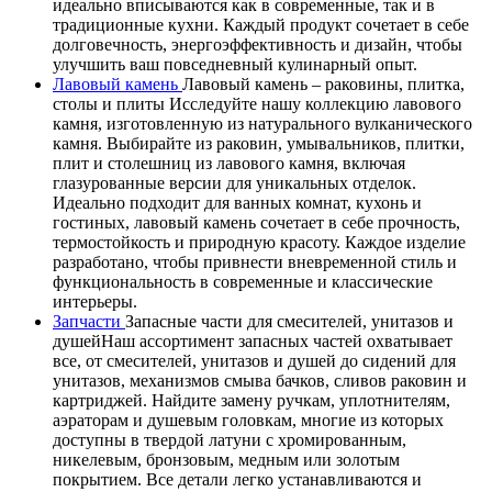
идеально вписываются как в современные, так и в
традиционные кухни. Каждый продукт сочетает в себе
долговечность, энергоэффективность и дизайн, чтобы
улучшить ваш повседневный кулинарный опыт.
Лавовый камень
Лавовый камень – раковины, плитка,
столы и плиты Исследуйте нашу коллекцию лавового
камня, изготовленную из натурального вулканического
камня. Выбирайте из раковин, умывальников, плитки,
плит и столешниц из лавового камня, включая
глазурованные версии для уникальных отделок.
Идеально подходит для ванных комнат, кухонь и
гостиных, лавовый камень сочетает в себе прочность,
термостойкость и природную красоту. Каждое изделие
разработано, чтобы привнести вневременной стиль и
функциональность в современные и классические
интерьеры.
Запчасти
Запасные части для смесителей, унитазов и
душейНаш ассортимент запасных частей охватывает
все, от смесителей, унитазов и душей до сидений для
унитазов, механизмов смыва бачков, сливов раковин и
картриджей. Найдите замену ручкам, уплотнителям,
аэраторам и душевым головкам, многие из которых
доступны в твердой латуни с хромированным,
никелевым, бронзовым, медным или золотым
покрытием. Все детали легко устанавливаются и