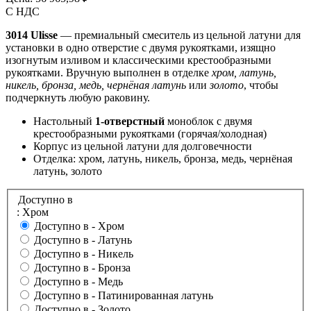
С НДС
3014 Ulisse
— премиальный смеситель из цельной латуни для
установки в одно отверстие с двумя рукоятками, изящно
изогнутым изливом и классическими крестообразными
рукоятками. Вручную выполнен в отделке
хром, латунь,
никель, бронза, медь, чернёная латунь
или
золото
, чтобы
подчеркнуть любую раковину.
Настольный
1-отверстный
моноблок с двумя
крестообразными рукоятками (горячая/холодная)
Корпус из цельной латуни для долговечности
Отделка: хром, латунь, никель, бронза, медь, чернёная
латунь, золото
Доступно в
: Хром
Доступно в -
Хром
Доступно в -
Латунь
Доступно в -
Никель
Доступно в -
Бронза
Доступно в -
Медь
Доступно в -
Патинированная латунь
Доступно в -
Золото