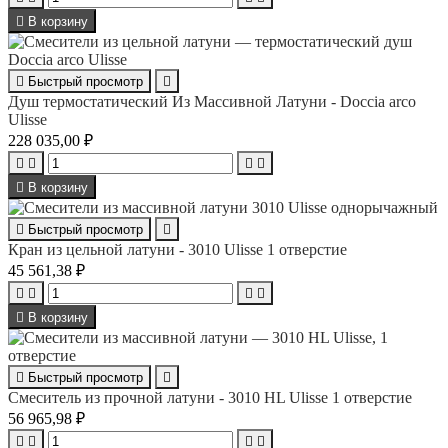

В корзину

Быстрый просмотр

Душ термостатический Из Массивной Латуни - Doccia arco
Ulisse
228 035,00 ₽





В корзину

Быстрый просмотр

Кран из цельной латуни - 3010 Ulisse 1 отверстие
45 561,38 ₽





В корзину

Быстрый просмотр

Смеситель из прочной латуни - 3010 HL Ulisse 1 отверстие
56 965,98 ₽



