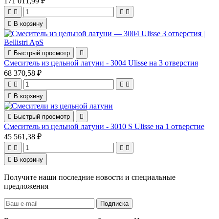
171 011,99 ₽





В корзину

Быстрый просмотр

Смеситель из цельной латуни - 3004 Ulisse на 3 отверстия
68 370,58 ₽





В корзину

Быстрый просмотр

Смеситель из цельной латуни - 3010 S Ulisse на 1 отверстие
45 561,38 ₽





В корзину
Получите наши последние новости и специальные
предложения