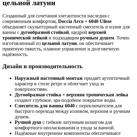
цельной латуни
Созданный для сочетания элегантности наследия с
современным комфортом,
Doccia Arco + 6040 Ulisse
объединяет скульптурный настенный смеситель и излив для
ванны с
дугообразной стойкой
, щедрой
верхней
тропической лейкой
и подходящим
ручным душем
. Точно
изготовленный из
цельной латуни
, он обеспечивает
приятную тяжесть, плавное управление и долговечную
надёжность.
Дизайн и производительность
Наружный настенный монтаж
придаёт аутентичный
характер в стиле ретро и облегчает уход за
поверхностями.
Дугообразная стойка + верхняя тропическая лейка
создают глубокое, spa-подобное покрытие воды.
Смеситель для ванны 6040
с переключателем для
быстрого перехода между изливом, верхним и ручным
душем.
Ручной душ
с гибким латунным шлангом для
комфортного ополаскивания и ухода за ванной.
Надёжные внутренние компоненты обеспечивают