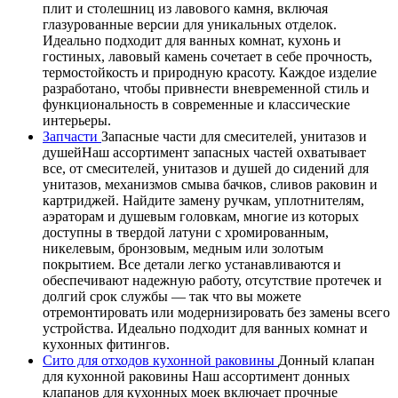
плит и столешниц из лавового камня, включая
глазурованные версии для уникальных отделок.
Идеально подходит для ванных комнат, кухонь и
гостиных, лавовый камень сочетает в себе прочность,
термостойкость и природную красоту. Каждое изделие
разработано, чтобы привнести вневременной стиль и
функциональность в современные и классические
интерьеры.
Запчасти
Запасные части для смесителей, унитазов и
душейНаш ассортимент запасных частей охватывает
все, от смесителей, унитазов и душей до сидений для
унитазов, механизмов смыва бачков, сливов раковин и
картриджей. Найдите замену ручкам, уплотнителям,
аэраторам и душевым головкам, многие из которых
доступны в твердой латуни с хромированным,
никелевым, бронзовым, медным или золотым
покрытием. Все детали легко устанавливаются и
обеспечивают надежную работу, отсутствие протечек и
долгий срок службы — так что вы можете
отремонтировать или модернизировать без замены всего
устройства. Идеально подходит для ванных комнат и
кухонных фитингов.
Сито для отходов кухонной раковины
Донный клапан
для кухонной раковины Наш ассортимент донных
клапанов для кухонных моек включает прочные