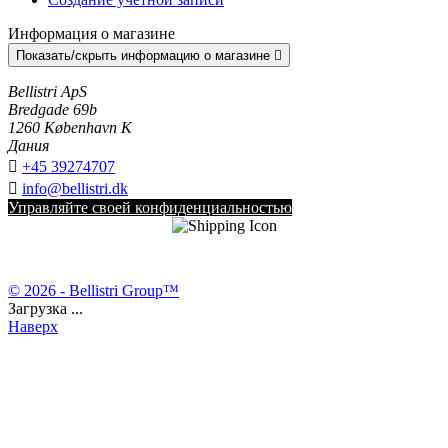
Информация о магазине
Показать/скрыть информацию о магазине

Bellistri ApS
Bredgade 69b
1260 København K
Дания

+45 39274707

info@bellistri.dk
Управляйте своей конфиденциальностью
© 2026 - Bellistri Group™
Загрузка ...
Наверх