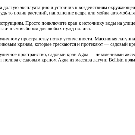
а долгую эксплуатацию и устойчив к воздействиям окружающей с
удь то полив растений, наполнение ведра или мойка автомобиля
трукциям. Просто подключите кран к источнику воды на улице,
 отличным выбором для любых нужд полива.
 уличному пространству нотку утонченности. Массивная латунная
иковым кранам, которые трескаются и протекают — садовый кран
 уличное пространство, садовый кран Agua — незаменимый аксес
 полива с садовым краном Agua из массива латуни Bellistri прям