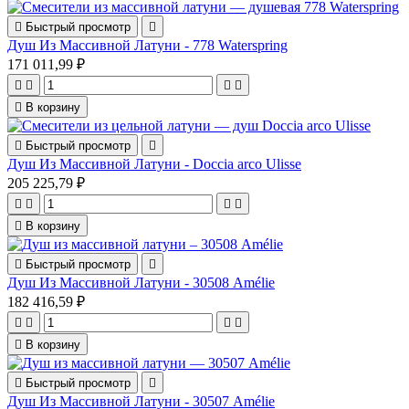

Быстрый просмотр

Душ Из Массивной Латуни - 778 Waterspring
171 011,99 ₽





В корзину

Быстрый просмотр

Душ Из Массивной Латуни - Doccia arco Ulisse
205 225,79 ₽





В корзину

Быстрый просмотр

Душ Из Массивной Латуни - 30508 Amélie
182 416,59 ₽





В корзину

Быстрый просмотр

Душ Из Массивной Латуни - 30507 Amélie