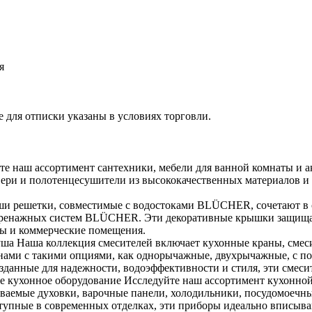
я
 для отписки указаны в условиях торговли.
е наш ассортимент сантехники, мебели для ванной комнаты и а
вери и полотенцесушители из высококачественных материалов и
 решетки, совместимые с водостоками BLÜCHER, сочетают в се
я дренажных систем BLÜCHER. Эти декоративные крышки защища
сы и коммерческие помещения.
душа Наша коллекция смесителей включает кухонные краны, смес
ами с такими опциями, как однорычажные, двухрычажные, с п
Созданные для надежности, водоэффективности и стиля, эти смеси
е кухонное оборудование Исследуйте наш ассортимент кухонной
иваемые духовки, варочные панели, холодильники, посудомоеч
тупные в современных отделках, эти приборы идеально вписыва