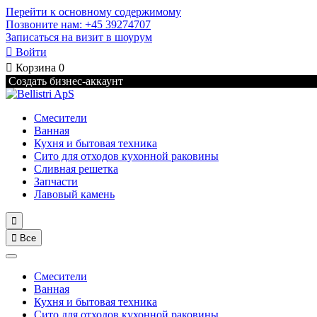
Перейти к основному содержимому
Позвоните нам: +45 39274707
Записаться на визит в шоурум

Войти

Корзина
0
Создать бизнес-аккаунт
Смесители
Ванная
Кухня и бытовая техника
Сито для отходов кухонной раковины
Сливная решетка
Запчасти
Лавовый камень


Все
Смесители
Ванная
Кухня и бытовая техника
Сито для отходов кухонной раковины