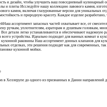
ность и дизайн, чтобы улучшить ваш повседневный кулинарный о
олы и плиты Исследуйте нашу коллекцию лавового камня, изгот
вового камня, включая глазурованные версии для уникальных отд
ермостойкость и природную красоту. Каждое изделие разработано
ейНаш ассортимент запасных частей охватывает все, от смесител
мену ручкам, уплотнителям, аэраторам и душевым головкам, мно
се детали легко устанавливаются и обеспечивают надежную раб
 всего устройства. Идеально подходит для ванных комнат и ку
 кухонной раковины Наш ассортимент донных клапанов для кух
льных отделках, эти решения подходят как для современных, та
становке кухонной мойки.
e
aison в Хеллерупе до одного из признанных в Дании направлений