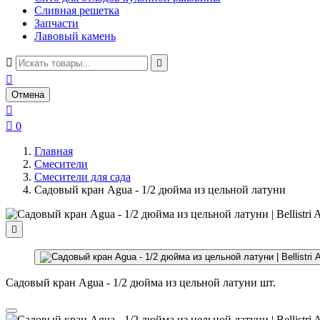
Сливная решетка
Запчасти
Лавовый камень



Отмена


0
Главная
Смесители
Смесители для сада
Садовый кран Agua - 1/2 дюйма из цельной латуни

Садовый кран Agua - 1/2 дюйма из цельной латуни шт.