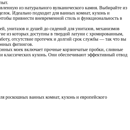
пыт.
овленную из натурального вулканического камня. Выбирайте из
елок. Идеально подходит для ванных комнат, кухонь и
, чтобы привнести вневременной стиль и функциональность в
ей, унитазов и душей до сидений для унитазов, механизмов
гие из которых доступны в твердой латуни с хромированным,
оту, отсутствие протечек и долгий срок службы — так что вы
хонных фитингов.
онных моек включает прочные корзинчатые пробки, сливные
к и классических кухонь. Они обеспечивают эффективный отвод
 для роскошных ванных комнат, кухонь и европейского