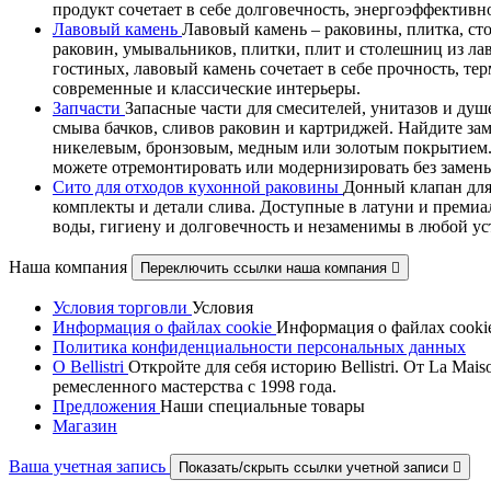
продукт сочетает в себе долговечность, энергоэффектив
Лавовый камень
Лавовый камень – раковины, плитка, ст
раковин, умывальников, плитки, плит и столешниц из ла
гостиных, лавовый камень сочетает в себе прочность, т
современные и классические интерьеры.
Запчасти
Запасные части для смесителей, унитазов и душ
смыва бачков, сливов раковин и картриджей. Найдите за
никелевым, бронзовым, медным или золотым покрытием. В
можете отремонтировать или модернизировать без замены
Сито для отходов кухонной раковины
Донный клапан для
комплекты и детали слива. Доступные в латуни и премиа
воды, гигиену и долговечность и незаменимы в любой у
Наша компания
Переключить ссылки наша компания

Условия торговли
Условия
Информация о файлах cookie
Информация о файлах cooki
Политика конфиденциальности персональных данных
О Bellistri
Откройте для себя историю Bellistri. От La M
ремесленного мастерства с 1998 года.
Предложения
Наши специальные товары
Магазин
Ваша учетная запись
Показать/скрыть ссылки учетной записи
