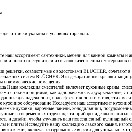
я
 для отписки указаны в условиях торговли.
е наш ассортимент сантехники, мебели для ванной комнаты и а
вери и полотенцесушители из высококачественных материалов и
 решетки, совместимые с водостоками BLÜCHER, сочетают в се
я дренажных систем BLÜCHER. Эти декоративные крышки защища
сы и коммерческие помещения.
душа Наша коллекция смесителей включает кухонные краны, смес
ами с такими опциями, как однорычажные, двухрычажные, с п
Созданные для надежности, водоэффективности и стиля, эти смеси
е кухонное оборудование Исследуйте наш ассортимент кухонной
иваемые духовки, варочные панели, холодильники, посудомоеч
тупные в современных отделках, эти приборы идеально вписыва
ность и дизайн, чтобы улучшить ваш повседневный кулинарный о
олы и плиты Исследуйте нашу коллекцию лавового камня, изгот
вового камня, включая глазурованные версии для уникальных отд