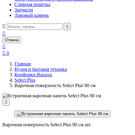
Сливная решетка
Запчасти
Лавовый камень



Отмена


0
Главная
Кухня и бытовая техника
Конфорки Barazza
Select Plus
Варочная поверхность Select Plus 90 см

Варочная поверхность Select Plus 90 см шт.