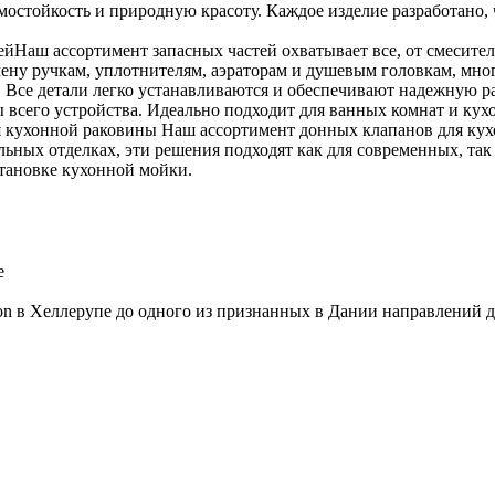
ермостойкость и природную красоту. Каждое изделие разработано
ейНаш ассортимент запасных частей охватывает все, от смесител
мену ручкам, уплотнителям, аэраторам и душевым головкам, мно
се детали легко устанавливаются и обеспечивают надежную раб
 всего устройства. Идеально подходит для ванных комнат и ку
 кухонной раковины Наш ассортимент донных клапанов для кух
льных отделках, эти решения подходят как для современных, та
становке кухонной мойки.
e
aison в Хеллерупе до одного из признанных в Дании направлений