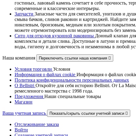
гостиных, лавовый камень сочетает в себе прочность, т
современные и классические интерьеры.
Запчасти
Запасные части для смесителей, унитазов и душ
смыва бачков, сливов раковин и картриджей. Найдите за
никелевым, бронзовым, медным или золотым покрытием. В
можете отремонтировать или модернизировать без замены
Сито для отходов кухонной раковины
Донный клапан для
комплекты и детали слива. Доступные в латуни и премиа
воды, гигиену и долговечность и незаменимы в любой у
Наша компания
Переключить ссылки наша компания

Условия торговли
Условия
Информация о файлах cookie
Информация о файлах cooki
Политика конфиденциальности персональных данных
О Bellistri
Откройте для себя историю Bellistri. От La M
ремесленного мастерства с 1998 года.
Предложения
Наши специальные товары
Магазин
Ваша учетная запись
Показать/скрыть ссылки учетной записи

Отслеживание заказа
Войти
Создание учетной записи