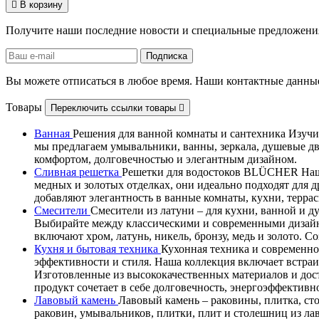

В корзину
Получите наши последние новости и специальные предложени
Вы можете отписаться в любое время. Наши контактные данные
Товары
Переключить ссылки товары

Ванная
Решения для ванной комнаты и сантехника Изучит
мы предлагаем умывальники, ванны, зеркала, душевые д
комфортом, долговечностью и элегантным дизайном.
Сливная решетка
Решетки для водостоков BLÜCHER Наши
медных и золотых отделках, они идеально подходят дл
добавляют элегантность в ванные комнаты, кухни, терра
Смесители
Смесители из латуни – для кухни, ванной и 
Выбирайте между классическими и современными дизайн
включают хром, латунь, никель, бронзу, медь и золото. 
Кухня и бытовая техника
Кухонная техника и современно
эффективности и стиля. Наша коллекция включает встра
Изготовленные из высококачественных материалов и дос
продукт сочетает в себе долговечность, энергоэффектив
Лавовый камень
Лавовый камень – раковины, плитка, ст
раковин, умывальников, плитки, плит и столешниц из ла