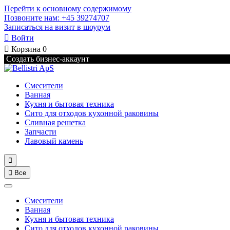
Перейти к основному содержимому
Позвоните нам: +45 39274707
Записаться на визит в шоурум

Войти

Корзина
0
Создать бизнес-аккаунт
Смесители
Ванная
Кухня и бытовая техника
Сито для отходов кухонной раковины
Сливная решетка
Запчасти
Лавовый камень


Все
Смесители
Ванная
Кухня и бытовая техника
Сито для отходов кухонной раковины