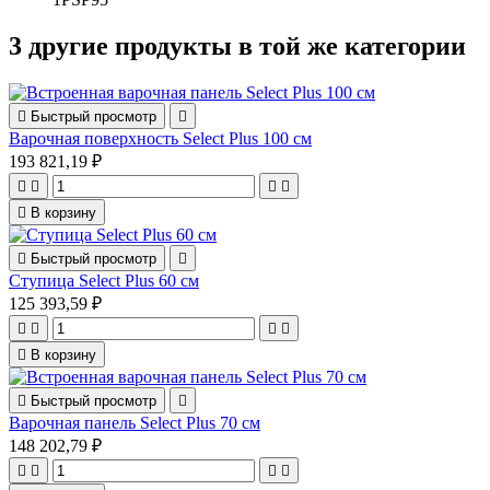
3 другие продукты в той же категории

Быстрый просмотр

Варочная поверхность Select Plus 100 см
193 821,19 ₽





В корзину

Быстрый просмотр

Ступица Select Plus 60 см
125 393,59 ₽





В корзину

Быстрый просмотр

Варочная панель Select Plus 70 см
148 202,79 ₽



