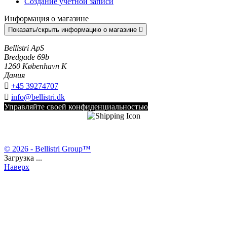
Создание учетной записи
Информация о магазине
Показать/скрыть информацию о магазине

Bellistri ApS
Bredgade 69b
1260 København K
Дания

+45 39274707

info@bellistri.dk
Управляйте своей конфиденциальностью
© 2026 - Bellistri Group™
Загрузка ...
Наверх