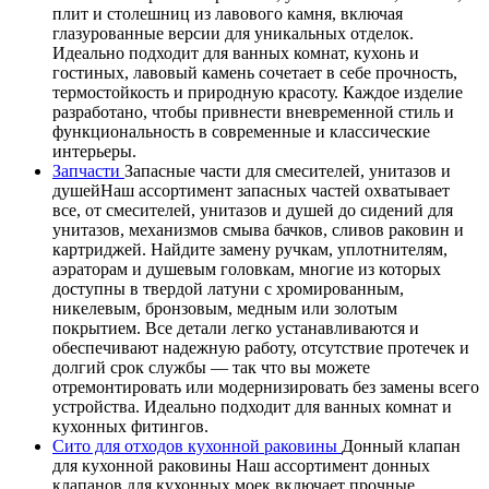
плит и столешниц из лавового камня, включая
глазурованные версии для уникальных отделок.
Идеально подходит для ванных комнат, кухонь и
гостиных, лавовый камень сочетает в себе прочность,
термостойкость и природную красоту. Каждое изделие
разработано, чтобы привнести вневременной стиль и
функциональность в современные и классические
интерьеры.
Запчасти
Запасные части для смесителей, унитазов и
душейНаш ассортимент запасных частей охватывает
все, от смесителей, унитазов и душей до сидений для
унитазов, механизмов смыва бачков, сливов раковин и
картриджей. Найдите замену ручкам, уплотнителям,
аэраторам и душевым головкам, многие из которых
доступны в твердой латуни с хромированным,
никелевым, бронзовым, медным или золотым
покрытием. Все детали легко устанавливаются и
обеспечивают надежную работу, отсутствие протечек и
долгий срок службы — так что вы можете
отремонтировать или модернизировать без замены всего
устройства. Идеально подходит для ванных комнат и
кухонных фитингов.
Сито для отходов кухонной раковины
Донный клапан
для кухонной раковины Наш ассортимент донных
клапанов для кухонных моек включает прочные