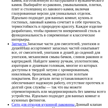
камня, изготовленную из натурального вулканического
камня. Выбирайте из раковин, умывальников, плитки,
плит и столешниц из лавового камня, включая
глазурованные версии для уникальных отделок.
Идеально подходит для ванных комнат, кухонь и
гостиных, лавовый камень сочетает в себе прочность,
термостойкость и природную красоту. Каждое изделие
разработано, чтобы привнести вневременной стиль и
функциональность в современные и классические
интерьеры.
Запчасти
Запасные части для смесителей, унитазов и
душейНаш ассортимент запасных частей охватывает
все, от смесителей, унитазов и душей до сидений для
унитазов, механизмов смыва бачков, сливов раковин и
картриджей. Найдите замену ручкам, уплотнителям,
аэраторам и душевым головкам, многие из которых
доступны в твердой латуни с хромированным,
никелевым, бронзовым, медным или золотым
покрытием. Все детали легко устанавливаются и
обеспечивают надежную работу, отсутствие протечек и
долгий срок службы — так что вы можете
отремонтировать или модернизировать без замены всего
устройства. Идеально подходит для ванных комнат и
кухонных фитингов.
Сито для отходов кухонной раковины
Донный клапан