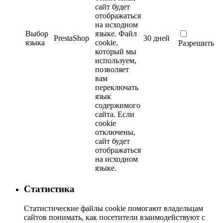
сайт будет
отображаться
на исходном
Выбор
языке.
Файл
PrestaShop
30 дней
языка
cookie,
Разрешить
который мы
используем,
позволяет
вам
переключать
язык
содержимого
сайта. Если
cookie
отключены,
сайт будет
отображаться
на исходном
языке.
Статистика
Статистические файлы cookie помогают владельцам
сайтов понимать, как посетители взаимодействуют с