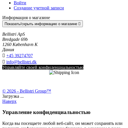
Войти
Создание учетной записи
Информация о магазине
Показать/скрыть информацию о магазине

Bellistri ApS
Bredgade 69b
1260 København K
Дания

+45 39274707

info@bellistri.dk
Управляйте своей конфиденциальностью
© 2026 - Bellistri Group™
Загрузка ...
Наверх
Управление конфиденциальностью
Когда вы посещаете любой веб-сайт, он может сохранять или