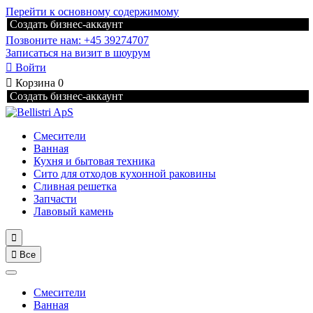
Перейти к основному содержимому
Создать бизнес-аккаунт
Позвоните нам: +45 39274707
Записаться на визит в шоурум

Войти

Корзина
0
Создать бизнес-аккаунт
Смесители
Ванная
Кухня и бытовая техника
Сито для отходов кухонной раковины
Сливная решетка
Запчасти
Лавовый камень


Все
Смесители
Ванная