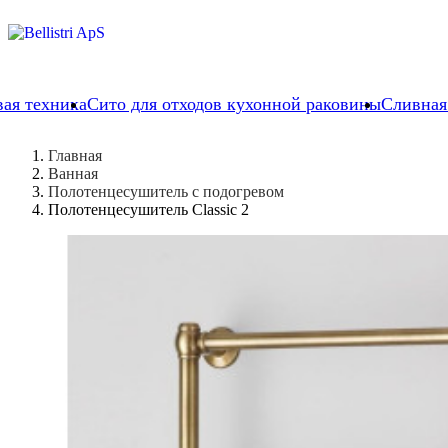
вая техника
Сито для отходов кухонной раковины
Сливная
Главная
Ванная
Полотенцесушитель с подогревом
Полотенцесушитель Classic 2