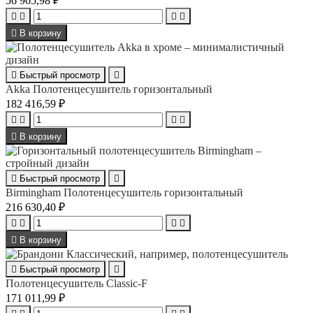
56 965,98 ₽





В корзину

Быстрый просмотр

Akka Полотенцесушитель горизонтальный
182 416,59 ₽





В корзину

Быстрый просмотр

Birmingham Полотенцесушитель горизонтальный
216 630,40 ₽





В корзину

Быстрый просмотр

Полотенцесушитель Classic-F
171 011,99 ₽