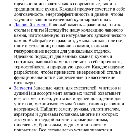
идеально вписываются как в современные, так и в
традиционные кухни. Каждый продукт сочетает в себе
долговечность, энергоэффективность и дизайн, чтобы
улучшить ваш повседневный кулинарный опыт.
Лавовый камень
Лавовый камень – раковины, плитка,
столы и плиты Исследуйте нашу коллекцию лавового
камня, изготовленную из натурального вулканического
камня. Выбирайте из раковин, умывальников, плитки,
плит и столешниц из лавового камня, включая
глазурованные версии для уникальных отделок.
Идеально подходит для ванных комнат, кухонь и
гостиных, лавовый камень сочетает в себе прочность,
термостойкость и природную красоту. Каждое изделие
разработано, чтобы привнести вневременной стиль и
функциональность в современные и классические
интерьеры.
Запчасти
Запасные части для смесителей, унитазов и
душейНаш ассортимент запасных частей охватывает
все, от смесителей, унитазов и душей до сидений для
унитазов, механизмов смыва бачков, сливов раковин и
картриджей. Найдите замену ручкам, уплотнителям,
аэраторам и душевым головкам, многие из которых
доступны в твердой латуни с хромированным,
никелевым, бронзовым, медным или золотым
покрытием. Все детали легко устанавливаются и