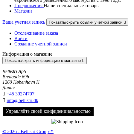
европейского ремесленного мастерства с 1998 года.
Предложения
Наши специальные товары
Магазин
Ваша учетная запись
Показать/скрыть ссылки учетной записи

Отслеживание заказа
Войти
Создание учетной записи
Информация о магазине
Показать/скрыть информацию о магазине

Bellistri ApS
Bredgade 69b
1260 København K
Дания

+45 39274707

info@bellistri.dk
Управляйте своей конфиденциальностью
© 2026 - Bellistri Group™