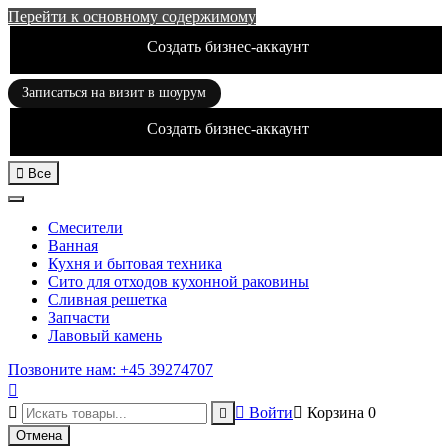
Перейти к основному содержимому
Создать бизнес-аккаунт
Записаться на визит в шоурум
Создать бизнес-аккаунт

Все
Смесители
Ванная
Кухня и бытовая техника
Сито для отходов кухонной раковины
Сливная решетка
Запчасти
Лавовый камень
Позвоните нам: +45 39274707



Войти

Корзина
0

Отмена