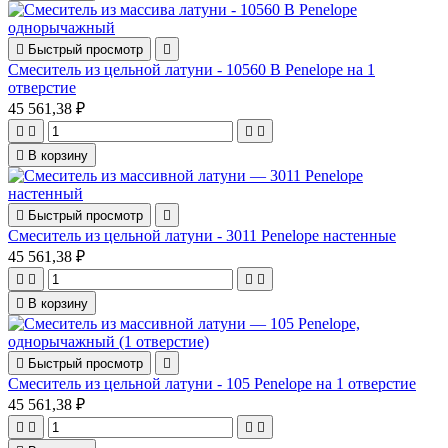

Быстрый просмотр

Смеситель из цельной латуни - 10560 B Penelope на 1
отверстие
45 561,38 ₽





В корзину

Быстрый просмотр

Смеситель из цельной латуни - 3011 Penelope настенные
45 561,38 ₽





В корзину

Быстрый просмотр

Смеситель из цельной латуни - 105 Penelope на 1 отверстие
45 561,38 ₽



