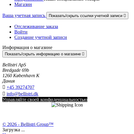
Магазин
Ваша учетная запись
Показать/скрыть ссылки учетной записи

Отслеживание заказа
Войти
Создание учетной записи
Информация о магазине
Показать/скрыть информацию о магазине

Bellistri ApS
Bredgade 69b
1260 København K
Дания

+45 39274707

info@bellistri.dk
Управляйте своей конфиденциальностью
© 2026 - Bellistri Group™
Загрузка ...