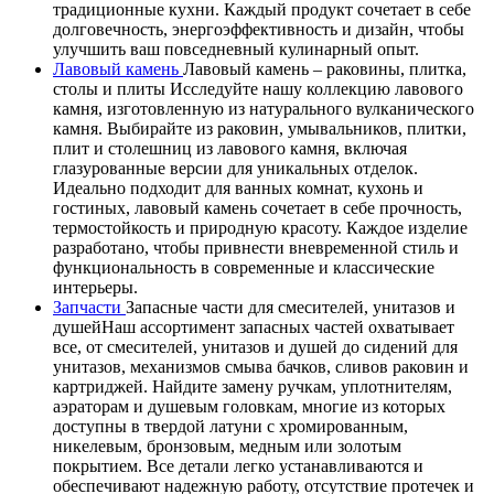
традиционные кухни. Каждый продукт сочетает в себе
долговечность, энергоэффективность и дизайн, чтобы
улучшить ваш повседневный кулинарный опыт.
Лавовый камень
Лавовый камень – раковины, плитка,
столы и плиты Исследуйте нашу коллекцию лавового
камня, изготовленную из натурального вулканического
камня. Выбирайте из раковин, умывальников, плитки,
плит и столешниц из лавового камня, включая
глазурованные версии для уникальных отделок.
Идеально подходит для ванных комнат, кухонь и
гостиных, лавовый камень сочетает в себе прочность,
термостойкость и природную красоту. Каждое изделие
разработано, чтобы привнести вневременной стиль и
функциональность в современные и классические
интерьеры.
Запчасти
Запасные части для смесителей, унитазов и
душейНаш ассортимент запасных частей охватывает
все, от смесителей, унитазов и душей до сидений для
унитазов, механизмов смыва бачков, сливов раковин и
картриджей. Найдите замену ручкам, уплотнителям,
аэраторам и душевым головкам, многие из которых
доступны в твердой латуни с хромированным,
никелевым, бронзовым, медным или золотым
покрытием. Все детали легко устанавливаются и
обеспечивают надежную работу, отсутствие протечек и