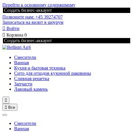
Перейти к основному содержимому
Создать бизнес-аккаунт
Позвоните нам: +45 39274707
Записаться на визит в шоурум

Войти

Корзина
0
Создать бизнес-аккаунт
Смесители
Ванная
Кухня и бытовая техника
Сито для отходов кухонной раковины
Сливная решетка
Запчасти
Лавовый камень


Все
Смесители
Ванная