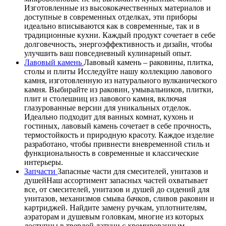
Изготовленные из высококачественных материалов и
доступные в современных отделках, эти приборы
идеально вписываются как в современные, так и в
традиционные кухни. Каждый продукт сочетает в себе
долговечность, энергоэффективность и дизайн, чтобы
улучшить ваш повседневный кулинарный опыт.
Лавовый камень
Лавовый камень – раковины, плитка,
столы и плиты Исследуйте нашу коллекцию лавового
камня, изготовленную из натурального вулканического
камня. Выбирайте из раковин, умывальников, плитки,
плит и столешниц из лавового камня, включая
глазурованные версии для уникальных отделок.
Идеально подходит для ванных комнат, кухонь и
гостиных, лавовый камень сочетает в себе прочность,
термостойкость и природную красоту. Каждое изделие
разработано, чтобы привнести вневременной стиль и
функциональность в современные и классические
интерьеры.
Запчасти
Запасные части для смесителей, унитазов и
душейНаш ассортимент запасных частей охватывает
все, от смесителей, унитазов и душей до сидений для
унитазов, механизмов смыва бачков, сливов раковин и
картриджей. Найдите замену ручкам, уплотнителям,
аэраторам и душевым головкам, многие из которых
доступны в твердой латуни с хромированным,