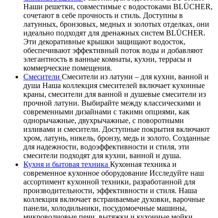
Наши решетки, совместимые с водостоками BLÜCHER,
сочетают в себе прочность и стиль. Доступны в
латунных, бронзовых, медных и золотых отделках, они
идеально подходят для дренажных систем BLÜCHER.
Эти декоративные крышки защищают водосток,
обеспечивают эффективный поток воды и добавляют
элегантность в ванные комнаты, кухни, террасы и
коммерческие помещения.
Смесители
Смесители из латуни – для кухни, ванной и
душа Наша коллекция смесителей включает кухонные
краны, смесители для ванной и душевые смесители из
прочной латуни. Выбирайте между классическими и
современными дизайнами с такими опциями, как
однорычажные, двухрычажные, с поворотными
изливами и смесители. Доступные покрытия включают
хром, латунь, никель, бронзу, медь и золото. Созданные
для надежности, водоэффективности и стиля, эти
смесители подходят для кухни, ванной и душа.
Кухня и бытовая техника
Кухонная техника и
современное кухонное оборудование Исследуйте наш
ассортимент кухонной техники, разработанной для
производительности, эффективности и стиля. Наша
коллекция включает встраиваемые духовки, варочные
панели, холодильники, посудомоечные машины,
микроволновые печи, вытяжки и кухонные мойки.