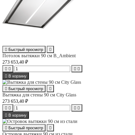

Быстрый просмотр

Потолок вытяжки 90 см B_Ambient
273 653,40 ₽





В корзину

Быстрый просмотр

Вытяжка для стены 90 см City Glass
273 653,40 ₽





В корзину

Быстрый просмотр

Островок вытяжки 90 см из стали