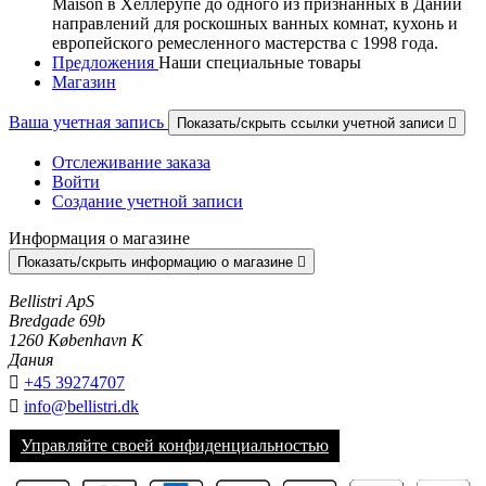
Maison в Хеллерупе до одного из признанных в Дании
направлений для роскошных ванных комнат, кухонь и
европейского ремесленного мастерства с 1998 года.
Предложения
Наши специальные товары
Магазин
Ваша учетная запись
Показать/скрыть ссылки учетной записи

Отслеживание заказа
Войти
Создание учетной записи
Информация о магазине
Показать/скрыть информацию о магазине

Bellistri ApS
Bredgade 69b
1260 København K
Дания

+45 39274707

info@bellistri.dk
Управляйте своей конфиденциальностью