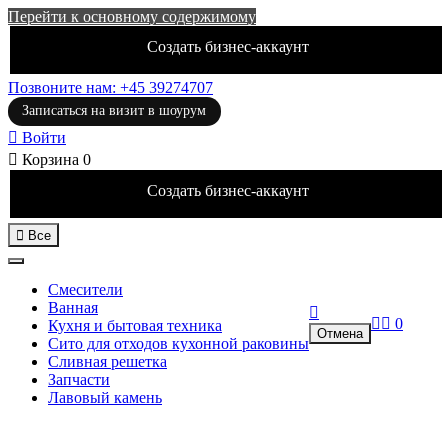
Перейти к основному содержимому
Создать бизнес-аккаунт
Позвоните нам: +45 39274707
Записаться на визит в шоурум

Войти

Корзина
0
Создать бизнес-аккаунт

Все
Смесители
Ванная



0
Кухня и бытовая техника
Отмена
Сито для отходов кухонной раковины
Сливная решетка
Запчасти
Лавовый камень