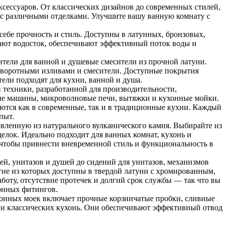
ксессуаров. От классических дизайнов до современных стилей,
 с различными отделками. Улучшите вашу ванную комнату с
бе прочность и стиль. Доступны в латунных, бронзовых,
ют водосток, обеспечивают эффективный поток воды и
ители для ванной и душевые смесители из прочной латуни.
оворотными изливами и смесители. Доступные покрытия
тели подходят для кухни, ванной и душа.
 техники, разработанной для производительности,
ные машины, микроволновые печи, вытяжки и кухонные мойки.
ются как в современные, так и в традиционные кухни. Каждый
пыт.
овленную из натурального вулканического камня. Выбирайте из
елок. Идеально подходит для ванных комнат, кухонь и
, чтобы привнести вневременной стиль и функциональность в
ей, унитазов и душей до сидений для унитазов, механизмов
гие из которых доступны в твердой латуни с хромированным,
оту, отсутствие протечек и долгий срок службы — так что вы
хонных фитингов.
онных моек включает прочные корзинчатые пробки, сливные
к и классических кухонь. Они обеспечивают эффективный отвод