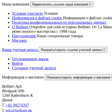
Наша компания
Переключить ссылки наша компания

Условия торговли
Условия
Информация о файлах cookie
Информация о файлах cooki
Политика конфиденциальности персональных данных
О Bellistri
Откройте для себя историю Bellistri. От La M
ремесленного мастерства с 1998 года.
Предложения
Наши специальные товары
Магазин
Ваша учетная запись
Показать/скрыть ссылки учетной записи

Отслеживание заказа
Войти
Создание учетной записи
Информация о магазине
Показать/скрыть информацию о магазине
Bellistri ApS
Bredgade 69b
1260 København K
Дания

+45 39274707

info@bellistri.dk