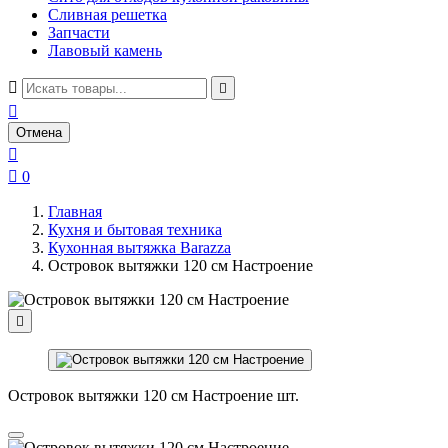
Сливная решетка
Запчасти
Лавовый камень



Отмена


0
Главная
Кухня и бытовая техника
Кухонная вытяжка Barazza
Островок вытяжки 120 см Настроение

Островок вытяжки 120 см Настроение шт.