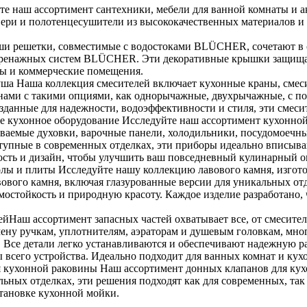
е наш ассортимент сантехники, мебели для ванной комнаты и а
вери и полотенцесушители из высококачественных материалов и
 решетки, совместимые с водостоками BLÜCHER, сочетают в се
я дренажных систем BLÜCHER. Эти декоративные крышки защища
сы и коммерческие помещения.
душа Наша коллекция смесителей включает кухонные краны, смес
ами с такими опциями, как однорычажные, двухрычажные, с п
Созданные для надежности, водоэффективности и стиля, эти смеси
е кухонное оборудование Исследуйте наш ассортимент кухонной
иваемые духовки, варочные панели, холодильники, посудомоеч
тупные в современных отделках, эти приборы идеально вписыва
ность и дизайн, чтобы улучшить ваш повседневный кулинарный о
олы и плиты Исследуйте нашу коллекцию лавового камня, изгот
вового камня, включая глазурованные версии для уникальных отд
ермостойкость и природную красоту. Каждое изделие разработано
ейНаш ассортимент запасных частей охватывает все, от смесител
мену ручкам, уплотнителям, аэраторам и душевым головкам, мно
се детали легко устанавливаются и обеспечивают надежную раб
 всего устройства. Идеально подходит для ванных комнат и ку
 кухонной раковины Наш ассортимент донных клапанов для кух
льных отделках, эти решения подходят как для современных, та
становке кухонной мойки.