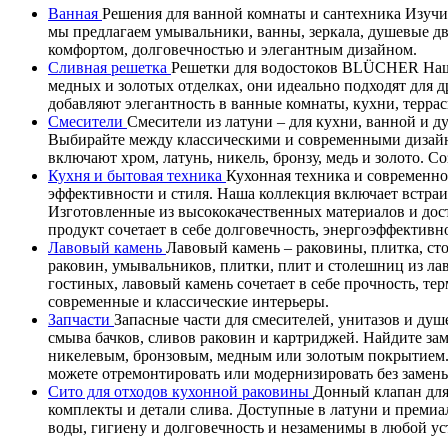
Ванная
Решения для ванной комнаты и сантехника Изучит
мы предлагаем умывальники, ванны, зеркала, душевые д
комфортом, долговечностью и элегантным дизайном.
Сливная решетка
Решетки для водостоков BLÜCHER Наши
медных и золотых отделках, они идеально подходят дл
добавляют элегантность в ванные комнаты, кухни, терра
Смесители
Смесители из латуни – для кухни, ванной и 
Выбирайте между классическими и современными дизайн
включают хром, латунь, никель, бронзу, медь и золото. 
Кухня и бытовая техника
Кухонная техника и современно
эффективности и стиля. Наша коллекция включает встра
Изготовленные из высококачественных материалов и дос
продукт сочетает в себе долговечность, энергоэффектив
Лавовый камень
Лавовый камень – раковины, плитка, ст
раковин, умывальников, плитки, плит и столешниц из ла
гостиных, лавовый камень сочетает в себе прочность, т
современные и классические интерьеры.
Запчасти
Запасные части для смесителей, унитазов и душ
смыва бачков, сливов раковин и картриджей. Найдите за
никелевым, бронзовым, медным или золотым покрытием. В
можете отремонтировать или модернизировать без замены
Сито для отходов кухонной раковины
Донный клапан для
комплекты и детали слива. Доступные в латуни и премиа
воды, гигиену и долговечность и незаменимы в любой у