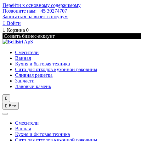
Перейти к основному содержимому
Позвоните нам: +45 39274707
Записаться на визит в шоурум

Войти

Корзина
0
Создать бизнес-аккаунт
Смесители
Ванная
Кухня и бытовая техника
Сито для отходов кухонной раковины
Сливная решетка
Запчасти
Лавовый камень


Все
Смесители
Ванная
Кухня и бытовая техника
Сито для отходов кухонной раковины