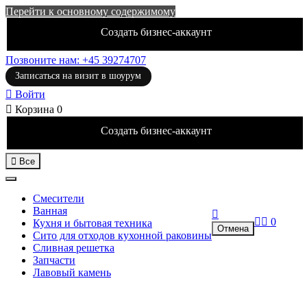
Перейти к основному содержимому
Создать бизнес-аккаунт
Позвоните нам: +45 39274707
Записаться на визит в шоурум

Войти

Корзина
0
Создать бизнес-аккаунт

Все
Смесители
Ванная



0
Кухня и бытовая техника
Отмена
Сито для отходов кухонной раковины
Сливная решетка
Запчасти
Лавовый камень