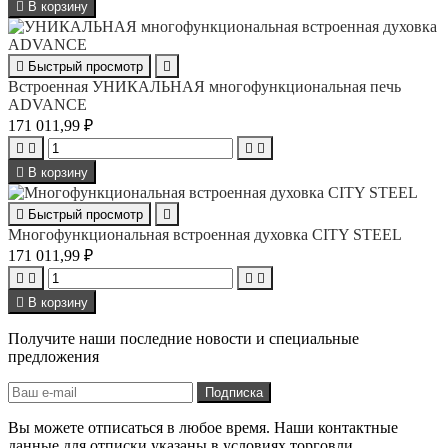

В корзину

Быстрый просмотр

Встроенная УНИКАЛЬНАЯ многофункциональная печь
ADVANCE
171 011,99 ₽





В корзину

Быстрый просмотр

Многофункциональная встроенная духовка CITY STEEL
171 011,99 ₽





В корзину
Получите наши последние новости и специальные
предложения
Вы можете отписаться в любое время. Наши контактные
данные для отписки указаны в условиях торговли.