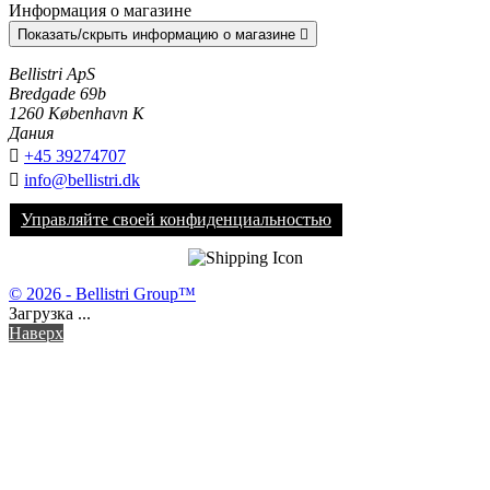
Информация о магазине
Показать/скрыть информацию о магазине

Bellistri ApS
Bredgade 69b
1260 København K
Дания

+45 39274707

info@bellistri.dk
Управляйте своей конфиденциальностью
© 2026 - Bellistri Group™
Загрузка ...
Наверх