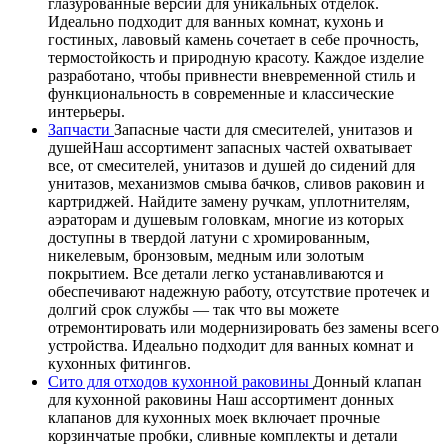
глазурованные версии для уникальных отделок.
Идеально подходит для ванных комнат, кухонь и
гостиных, лавовый камень сочетает в себе прочность,
термостойкость и природную красоту. Каждое изделие
разработано, чтобы привнести вневременной стиль и
функциональность в современные и классические
интерьеры.
Запчасти
Запасные части для смесителей, унитазов и
душейНаш ассортимент запасных частей охватывает
все, от смесителей, унитазов и душей до сидений для
унитазов, механизмов смыва бачков, сливов раковин и
картриджей. Найдите замену ручкам, уплотнителям,
аэраторам и душевым головкам, многие из которых
доступны в твердой латуни с хромированным,
никелевым, бронзовым, медным или золотым
покрытием. Все детали легко устанавливаются и
обеспечивают надежную работу, отсутствие протечек и
долгий срок службы — так что вы можете
отремонтировать или модернизировать без замены всего
устройства. Идеально подходит для ванных комнат и
кухонных фитингов.
Сито для отходов кухонной раковины
Донный клапан
для кухонной раковины Наш ассортимент донных
клапанов для кухонных моек включает прочные
корзинчатые пробки, сливные комплекты и детали