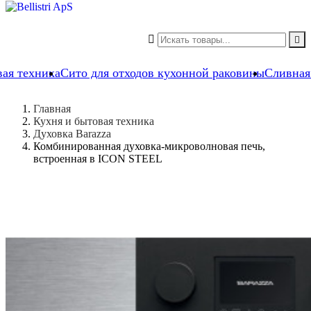


вая техника
Сито для отходов кухонной раковины
Сливная
Главная
Кухня и бытовая техника
Духовка Barazza
Комбинированная духовка-микроволновая печь,
встроенная в ICON STEEL