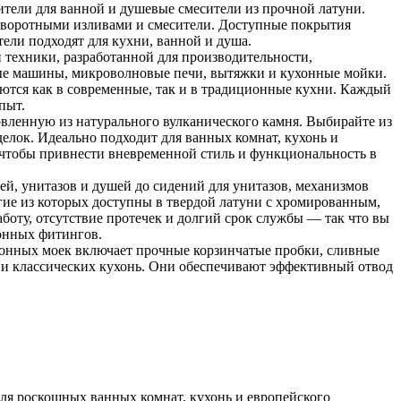
ители для ванной и душевые смесители из прочной латуни.
оворотными изливами и смесители. Доступные покрытия
тели подходят для кухни, ванной и душа.
 техники, разработанной для производительности,
ные машины, микроволновые печи, вытяжки и кухонные мойки.
ются как в современные, так и в традиционные кухни. Каждый
пыт.
овленную из натурального вулканического камня. Выбирайте из
елок. Идеально подходит для ванных комнат, кухонь и
, чтобы привнести вневременной стиль и функциональность в
ей, унитазов и душей до сидений для унитазов, механизмов
гие из которых доступны в твердой латуни с хромированным,
оту, отсутствие протечек и долгий срок службы — так что вы
хонных фитингов.
онных моек включает прочные корзинчатые пробки, сливные
к и классических кухонь. Они обеспечивают эффективный отвод
 для роскошных ванных комнат, кухонь и европейского