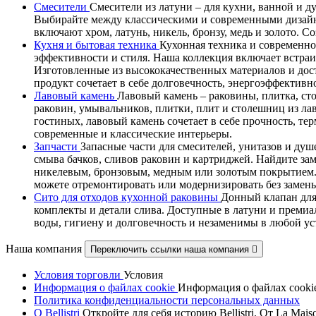
Смесители
Смесители из латуни – для кухни, ванной и 
Выбирайте между классическими и современными дизайн
включают хром, латунь, никель, бронзу, медь и золото. 
Кухня и бытовая техника
Кухонная техника и современно
эффективности и стиля. Наша коллекция включает встра
Изготовленные из высококачественных материалов и дос
продукт сочетает в себе долговечность, энергоэффектив
Лавовый камень
Лавовый камень – раковины, плитка, ст
раковин, умывальников, плитки, плит и столешниц из ла
гостиных, лавовый камень сочетает в себе прочность, т
современные и классические интерьеры.
Запчасти
Запасные части для смесителей, унитазов и душ
смыва бачков, сливов раковин и картриджей. Найдите за
никелевым, бронзовым, медным или золотым покрытием. В
можете отремонтировать или модернизировать без замены
Сито для отходов кухонной раковины
Донный клапан для
комплекты и детали слива. Доступные в латуни и премиа
воды, гигиену и долговечность и незаменимы в любой у
Наша компания
Переключить ссылки наша компания

Условия торговли
Условия
Информация о файлах cookie
Информация о файлах cooki
Политика конфиденциальности персональных данных
О Bellistri
Откройте для себя историю Bellistri. От La M