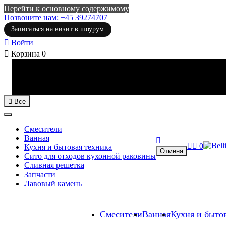
Перейти к основному содержимому
Позвоните нам: +45 39274707
Записаться на визит в шоурум

Войти

Корзина
0

Все
Смесители
Ванная



0
Кухня и бытовая техника
Отмена
Сито для отходов кухонной раковины
Сливная решетка
Запчасти
Лавовый камень
Смесители
Ванная
Кухня и быто