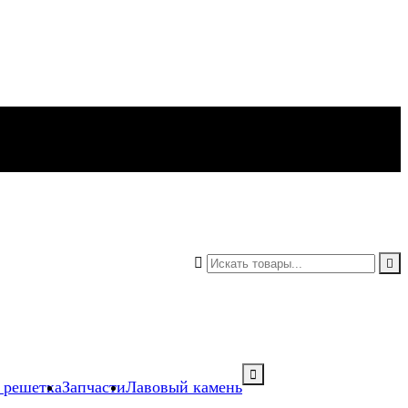



 решетка
Запчасти
Лавовый камень