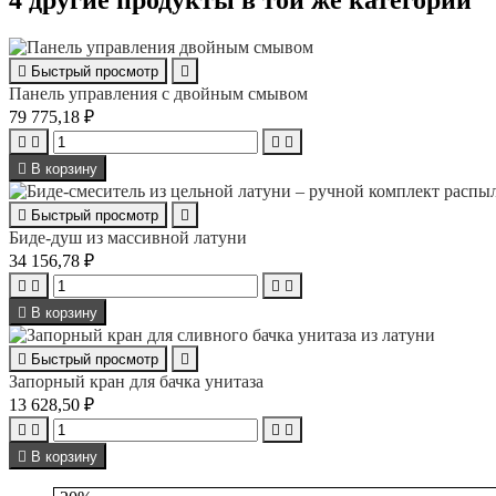
4 другие продукты в той же категории

Быстрый просмотр

Панель управления с двойным смывом
79 775,18 ₽





В корзину

Быстрый просмотр

Биде-душ из массивной латуни
34 156,78 ₽





В корзину

Быстрый просмотр

Запорный кран для бачка унитаза
13 628,50 ₽





В корзину