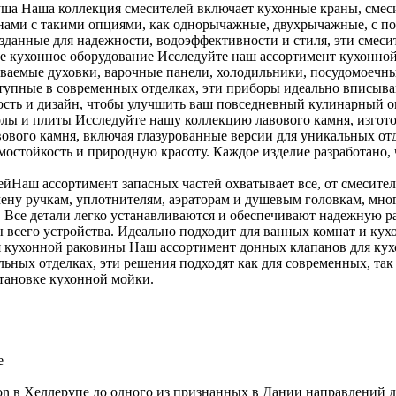
душа Наша коллекция смесителей включает кухонные краны, смес
ами с такими опциями, как однорычажные, двухрычажные, с п
Созданные для надежности, водоэффективности и стиля, эти смеси
е кухонное оборудование Исследуйте наш ассортимент кухонной
иваемые духовки, варочные панели, холодильники, посудомоеч
тупные в современных отделках, эти приборы идеально вписыва
ность и дизайн, чтобы улучшить ваш повседневный кулинарный о
олы и плиты Исследуйте нашу коллекцию лавового камня, изгот
вового камня, включая глазурованные версии для уникальных отд
ермостойкость и природную красоту. Каждое изделие разработано
ейНаш ассортимент запасных частей охватывает все, от смесител
мену ручкам, уплотнителям, аэраторам и душевым головкам, мно
се детали легко устанавливаются и обеспечивают надежную раб
 всего устройства. Идеально подходит для ванных комнат и ку
 кухонной раковины Наш ассортимент донных клапанов для кух
льных отделках, эти решения подходят как для современных, та
становке кухонной мойки.
e
aison в Хеллерупе до одного из признанных в Дании направлений