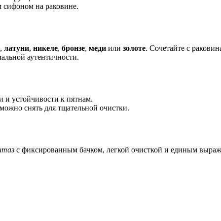
м сифоном на раковине.
,
латуни
,
никеле
,
бронзе
,
меди
или
золоте
. Сочетайте с ракови
мальной аутентичности.
 и устойчивости к пятнам.
можно снять для тщательной очистки.
итаз
с фиксированным бачком, легкой очисткой и единым выраж