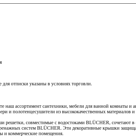
я
 для отписки указаны в условиях торговли.
е наш ассортимент сантехники, мебели для ванной комнаты и а
вери и полотенцесушители из высококачественных материалов и
 решетки, совместимые с водостоками BLÜCHER, сочетают в се
я дренажных систем BLÜCHER. Эти декоративные крышки защища
сы и коммерческие помещения.