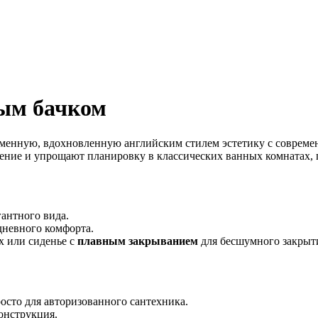
ным бачком
ременную, вдохновленную английским стилем эстетику с соврем
ние и упрощают планировку в классических ванных комнатах, г
гантного вида.
дневного комфорта.
х или сиденье с
плавным закрыванием
для бесшумного закрыт
сто для авторизованного сантехника.
онструкция.