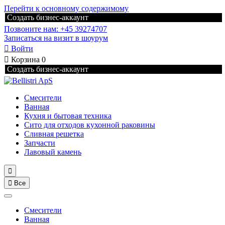
Перейти к основному содержимому
Создать бизнес-аккаунт
Позвоните нам: +45 39274707
Записаться на визит в шоурум

Войти

Корзина
0
Создать бизнес-аккаунт
Смесители
Ванная
Кухня и бытовая техника
Сито для отходов кухонной раковины
Сливная решетка
Запчасти
Лавовый камень


Все
Смесители
Ванная