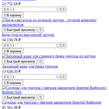
22 752,18 ₽





В корзину

Быстрый просмотр

Биде-душ из массивной латуни
34 156,78 ₽





В корзину

Быстрый просмотр

Запорный кран для бачка унитаза
13 628,50 ₽





В корзину

Быстрый просмотр

Сиденье для унитаза с мягким закрытием Imperial Bathroom
45 561,38 ₽