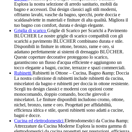
Esplora la nostra selezione di arredo sanitario, mobili da
bagno e accessori. Dai design classici agli stili moderni,
offriamo lavabi, vasche da bagno, specchi, porte doccia e
scaldasalviette in materiali e finiture di alta qualità. Migliora il
tuo bagno con comfort, durata e design elegante.
Griglia di scarico
Griglie di Scarico per Scarichi a Pavimento
BLÜCHER Le nostre griglie di scarico compatibili con gli
scarichi a pavimento BLÜCHER combinano durata e stile.
Disponibili in finiture in ottone, bronzo, rame e oro, si
adattano perfettamente ai sistemi di drenaggio BLÜCHER.
Queste coperture decorative proteggono lo scarico,
garantiscono un flusso d'acqua efficiente e aggiungono un
tocco elegante a bagni, cucine, terrazze e spazi commerciali.
Rubinetti
Rubinetti in Ottone – Cucina, Bagno &amp; Doccia
La nostra collezione di rubinetti include rubinetti da cucina,
miscelatori da bagno e rubinetti per doccia in ottone resistente.
Scegli tra design classici e moderni con opzioni come
monocomando, doppio comando, bocche girevoli e
miscelatori. Le finiture disponibili includono cromo, ottone,
nichel, bronzo, rame e oro. Progettati per affidabilità,
efficienza idrica e stile, questi rubinetti sono adatti a cucine,
bagni e docce.
Cucina ed elettrodomestici
Elettrodomestici da Cucina &amp;
Attrezzature da Cucina Moderne Esplora la nostra gamma di
elettrodomestici da cucina progettati per prestazioni, efficienza