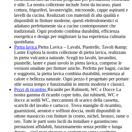
e stile. La nostra collezione include forni da incasso, piani
cottura, frigoriferi, lavastoviglie, microonde, cappe aspiranti e
lavelli da cucina. Realizzati con materiali di alta qualità e
disponibili in finiture moderne, questi elettrodomestici si
adattano perfettamente sia a cucine contemporanee che
tradizionali. Ogni prodotto combina durabilità, efficienza
energetica e design per migliorare la tua esperienza culinaria
quotidiana.
Pietra lavica
Pietra Lavica – Lavabi, Piastrelle, Tavoli &amp;
Lastre Esplora la nostra collezione di pietra lavica, realizzata
in pietra vulcanica naturale. Scegli tra lavabi, lavandini,
piastrelle, lastre e piani tavolo in pietra lavica, comprese le
versioni smaltate per finiture uniche. Perfetta per bagni, cucine
e soggiorni, la pietra lavica combina durabilità, resistenza al
calore e bellezza naturale. Ogni pezzo è progettato per portare
stile senza tempo e funzionalità in interni moderni e classici.
Pezzi di ricambio
Ricambi per Rubinetti, WC e Docce La
nostra gamma di ricambi copre tutto, dai rubinetti, WC e
docce ai sedili WC, meccanismi di scarico della cassetta,
scarichi del lavabo e cartucce. Trova maniglie di ricambio,
guarnizioni, aeratori e soffioni doccia, molti disponibili in
ottone massiccio con finiture in cromo, nichel, bronzo, rame o
oro. Tutte le parti sono facili da installare e garantiscono
prestazioni affidabili, funzionamento senza perdite e lunga
durata—così puoi riparare o aggiornare senza sostituire