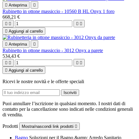

Anteprima

Rubinetto in ottone massiccio - 10560 B HL Onyx 1 foro
668,21 €





Aggiungi al carrello

Anteprima

Rubinetto in ottone massiccio - 3012 Onyx a parete
534,43 €





Aggiungi al carrello
Ricevi le nostre novità e le offerte speciali
Puoi annullare l’iscrizione in qualsiasi momento. I nostri dati di
contatto per la cancellazione sono indicati nelle condizioni generali
di vendita.
Prodotti
Mostra/nascondi link prodotti

Bagno
Soluzioni per il Bagno &amp; Arredo Sanitario