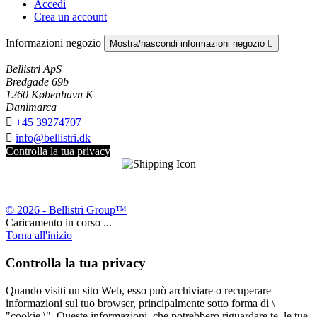
Accedi
Crea un account
Informazioni negozio
Mostra/nascondi informazioni negozio

Bellistri ApS
Bredgade 69b
1260 København K
Danimarca

+45 39274707

info@bellistri.dk
Controlla la tua privacy
© 2026 - Bellistri Group™
Caricamento in corso ...
Torna all'inizio
Controlla la tua privacy
Quando visiti un sito Web, esso può archiviare o recuperare
informazioni sul tuo browser, principalmente sotto forma di \
"cookie \". Queste informazioni, che potrebbero riguardare te, le tue