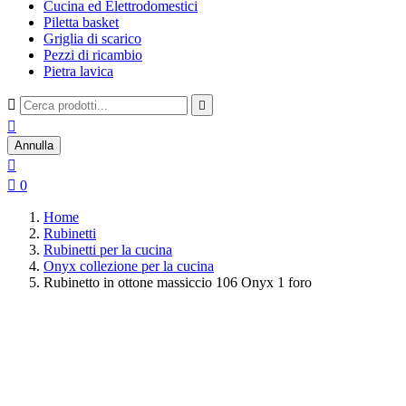
Cucina ed Elettrodomestici
Piletta basket
Griglia di scarico
Pezzi di ricambio
Pietra lavica



Annulla


0
Home
Rubinetti
Rubinetti per la cucina
Onyx collezione per la cucina
Rubinetto in ottone massiccio 106 Onyx 1 foro