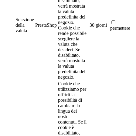
disabilitato,
verrà mostrata
la valuta
predefinita del
Selezione
negozio.
della
PrestaShop
30 giorni
Cookie che
permettere
valuta
rende possibile
scegliere la
valuta che
desideri. Se
disabilitato,
verrà mostrata
la valuta
predefinita del
negozio.
Cookie che
utilizziamo per
offrirti la
possibilità di
cambiare la
lingua dei
nostri
contenuti. Se il
cookie è
disabilitato,