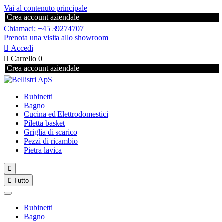
Vai al contenuto principale
Crea account aziendale
Chiamaci: +45 39274707
Prenota una visita allo showroom

Accedi

Carrello
0
Crea account aziendale
Rubinetti
Bagno
Cucina ed Elettrodomestici
Piletta basket
Griglia di scarico
Pezzi di ricambio
Pietra lavica


Tutto
Rubinetti
Bagno