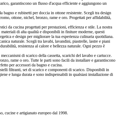
arico, garantiscono un flusso d'acqua efficiente e aggiungono un
 bagno e rubinetti per doccia in ottone resistente. Scegli tra design
o, ottone, nichel, bronzo, rame e oro. Progettati per affidabilità,
 da cucina progettati per prestazioni, efficienza e stile. La nostra
materiali di alta qualità e disponibili in finiture moderne, questi
getica e design per migliorare la tua esperienza culinaria quotidiana.
nica naturale. Scegli tra lavabi, lavandini, piastrelle, lastre e piani
 durabilità, resistenza al calore e bellezza naturale. Ogni pezzo è
ccanismi di scarico della cassetta, scarichi del lavabo e cartucce.
onzo, rame o oro. Tutte le parti sono facili da installare e garantiscono
rfetto per accessori da bagno e cucina.
telli filtranti, set di scarico e componenti di scarico. Disponibili in
iene e lunga durata e sono indispensabili in qualsiasi installazione di
so, cucine e artigianato europeo dal 1998.