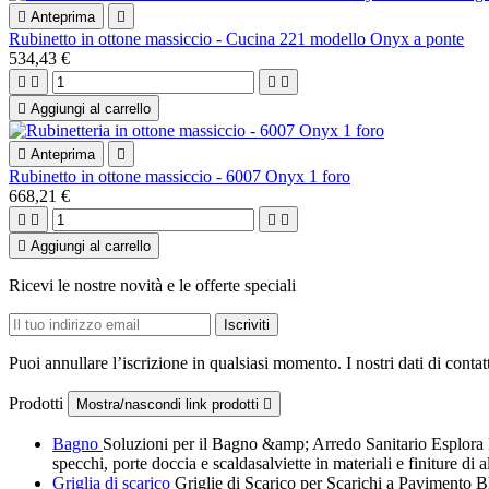

Anteprima

Rubinetto in ottone massiccio - Cucina 221 modello Onyx a ponte
534,43 €





Aggiungi al carrello

Anteprima

Rubinetto in ottone massiccio - 6007 Onyx 1 foro
668,21 €





Aggiungi al carrello
Ricevi le nostre novità e le offerte speciali
Puoi annullare l’iscrizione in qualsiasi momento. I nostri dati di contat
Prodotti
Mostra/nascondi link prodotti

Bagno
Soluzioni per il Bagno &amp; Arredo Sanitario Esplora la 
specchi, porte doccia e scaldasalviette in materiali e finiture di
Griglia di scarico
Griglie di Scarico per Scarichi a Pavimento 