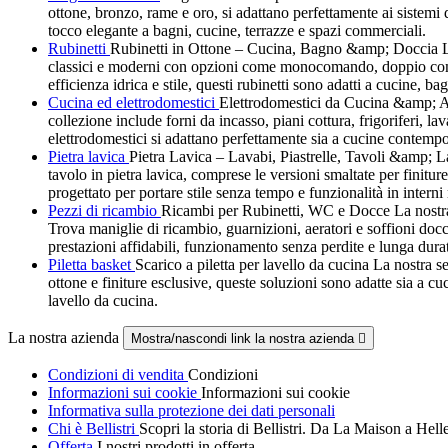
ottone, bronzo, rame e oro, si adattano perfettamente ai siste
tocco elegante a bagni, cucine, terrazze e spazi commerciali.
Rubinetti
Rubinetti in Ottone – Cucina, Bagno &amp; Doccia La no
classici e moderni con opzioni come monocomando, doppio comando
efficienza idrica e stile, questi rubinetti sono adatti a cucine, ba
Cucina ed elettrodomestici
Elettrodomestici da Cucina &amp; Att
collezione include forni da incasso, piani cottura, frigoriferi, la
elettrodomestici si adattano perfettamente sia a cucine contempo
Pietra lavica
Pietra Lavica – Lavabi, Piastrelle, Tavoli &amp; Last
tavolo in pietra lavica, comprese le versioni smaltate per finitur
progettato per portare stile senza tempo e funzionalità in interni
Pezzi di ricambio
Ricambi per Rubinetti, WC e Docce La nostra g
Trova maniglie di ricambio, guarnizioni, aeratori e soffioni docci
prestazioni affidabili, funzionamento senza perdite e lunga dura
Piletta basket
Scarico a piletta per lavello da cucina La nostra sel
ottone e finiture esclusive, queste soluzioni sono adatte sia a c
lavello da cucina.
La nostra azienda
Mostra/nascondi link la nostra azienda

Condizioni di vendita
Condizioni
Informazioni sui cookie
Informazioni sui cookie
Informativa sulla protezione dei dati personali
Chi è Bellistri
Scopri la storia di Bellistri. Da La Maison a Hel
Offerta
I nostri prodotti in offerta