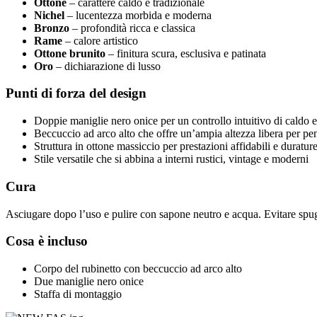
Ottone
– carattere caldo e tradizionale
Nichel
– lucentezza morbida e moderna
Bronzo
– profondità ricca e classica
Rame
– calore artistico
Ottone brunito
– finitura scura, esclusiva e patinata
Oro
– dichiarazione di lusso
Punti di forza del design
Doppie maniglie nero onice per un controllo intuitivo di caldo 
Beccuccio ad arco alto che offre un’ampia altezza libera per pen
Struttura in ottone massiccio per prestazioni affidabili e duratur
Stile versatile che si abbina a interni rustici, vintage e moderni
Cura
Asciugare dopo l’uso e pulire con sapone neutro e acqua. Evitare spug
Cosa è incluso
Corpo del rubinetto con beccuccio ad arco alto
Due maniglie nero onice
Staffa di montaggio