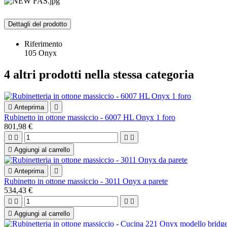
Dettagli del prodotto
Riferimento
105 Onyx
4 altri prodotti nella stessa categoria

Anteprima

Rubinetto in ottone massiccio - 6007 HL Onyx 1 foro
801,98 €





Aggiungi al carrello

Anteprima

Rubinetto in ottone massiccio - 3011 Onyx a parete
534,43 €





Aggiungi al carrello