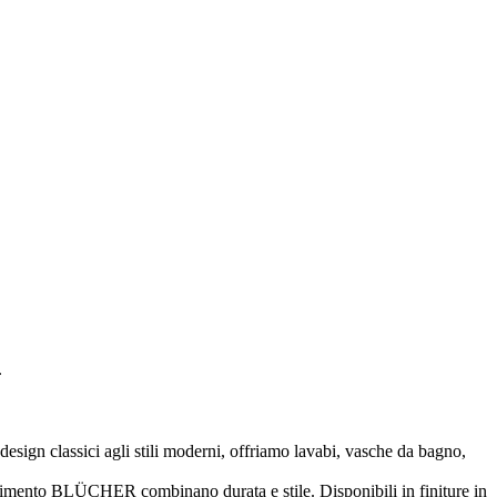
.
esign classici agli stili moderni, offriamo lavabi, vasche da bagno,
vimento BLÜCHER combinano durata e stile. Disponibili in finiture in