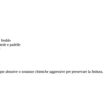
e freddo
tole e padelle
e
ne abrasive o sostanze chimiche aggressive per preservare la finitura.