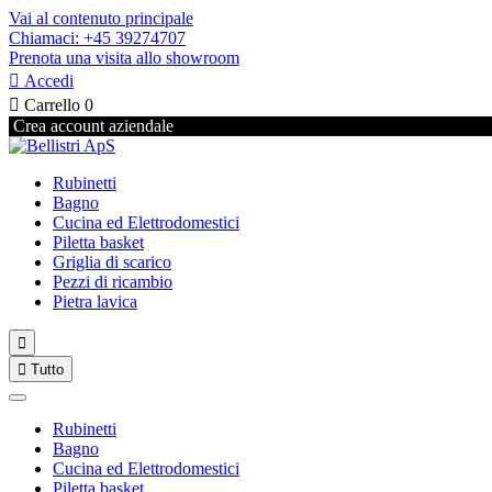
Vai al contenuto principale
Chiamaci: +45 39274707
Prenota una visita allo showroom

Accedi

Carrello
0
Crea account aziendale
Rubinetti
Bagno
Cucina ed Elettrodomestici
Piletta basket
Griglia di scarico
Pezzi di ricambio
Pietra lavica


Tutto
Rubinetti
Bagno
Cucina ed Elettrodomestici
Piletta basket