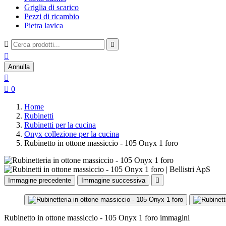
Griglia di scarico
Pezzi di ricambio
Pietra lavica



Annulla


0
Home
Rubinetti
Rubinetti per la cucina
Onyx collezione per la cucina
Rubinetto in ottone massiccio - 105 Onyx 1 foro
Immagine precedente
Immagine successiva

Rubinetto in ottone massiccio - 105 Onyx 1 foro immagini