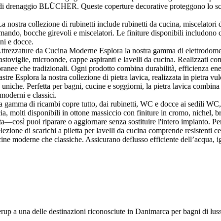
mi di drenaggio BLÜCHER. Queste coperture decorative proteggono lo sc
stra collezione di rubinetti include rubinetti da cucina, miscelatori da
, bocche girevoli e miscelatori. Le finiture disponibili includono crom
gni e docce.
rezzature da Cucina Moderne Esplora la nostra gamma di elettrodomestici
vastoviglie, microonde, cappe aspiranti e lavelli da cucina. Realizzati con 
ranee che tradizionali. Ogni prodotto combina durabilità, efficienza ener
re Esplora la nostra collezione di pietra lavica, realizzata in pietra vulca
e uniche. Perfetta per bagni, cucine e soggiorni, la pietra lavica combina
 moderni e classici.
amma di ricambi copre tutto, dai rubinetti, WC e docce ai sedili WC, me
a, molti disponibili in ottone massiccio con finiture in cromo, nichel, br
ta—così puoi riparare o aggiornare senza sostituire l'intero impianto. Pe
ezione di scarichi a piletta per lavelli da cucina comprende resistenti ces
ucine moderne che classiche. Assicurano deflusso efficiente dell’acqua, ig
lerup a una delle destinazioni riconosciute in Danimarca per bagni di lus