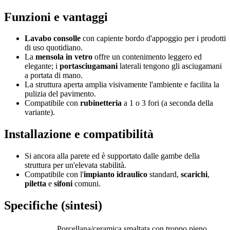
Funzioni e vantaggi
Lavabo consolle
con capiente bordo d'appoggio per i prodotti
di uso quotidiano.
La
mensola in vetro
offre un contenimento leggero ed
elegante; i
portasciugamani
laterali tengono gli asciugamani
a portata di mano.
La struttura aperta amplia visivamente l'ambiente e facilita la
pulizia del pavimento.
Compatibile con
rubinetteria
a 1 o 3 fori (a seconda della
variante).
Installazione e compatibilità
Si ancora alla parete ed è supportato dalle gambe della
struttura per un'elevata stabilità.
Compatibile con l'
impianto idraulico
standard,
scarichi
,
piletta
e
sifoni
comuni.
Specifiche (sintesi)
Porcellana/ceramica smaltata con troppo pieno