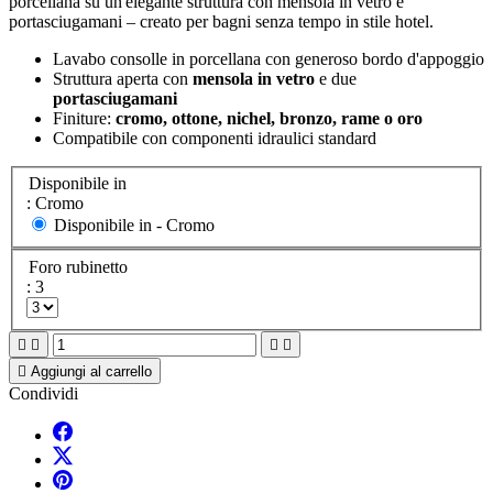
porcellana su un'elegante struttura con mensola in vetro e
portasciugamani – creato per bagni senza tempo in stile hotel.
Lavabo consolle in porcellana con generoso bordo d'appoggio
Struttura aperta con
mensola in vetro
e due
portasciugamani
Finiture:
cromo, ottone, nichel, bronzo, rame o oro
Compatibile con componenti idraulici standard
Disponibile in
: Cromo
Disponibile in -
Cromo
Foro rubinetto
: 3





Aggiungi al carrello
Condividi