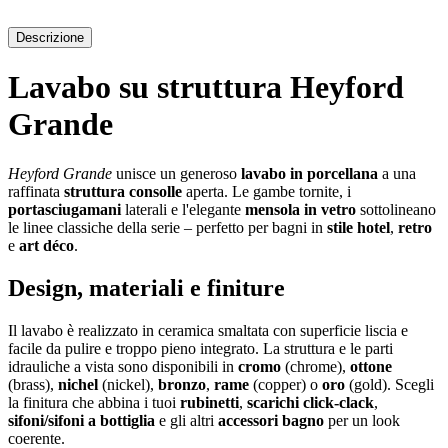
Descrizione
Lavabo su struttura Heyford
Grande
Heyford Grande
unisce un generoso
lavabo in porcellana
a una
raffinata
struttura consolle
aperta. Le gambe tornite, i
portasciugamani
laterali e l'elegante
mensola in vetro
sottolineano
le linee classiche della serie – perfetto per bagni in
stile hotel
,
retro
e
art déco
.
Design, materiali e finiture
Il lavabo è realizzato in ceramica smaltata con superficie liscia e
facile da pulire e troppo pieno integrato. La struttura e le parti
idrauliche a vista sono disponibili in
cromo
(chrome),
ottone
(brass),
nichel
(nickel),
bronzo
,
rame
(copper) o
oro
(gold). Scegli
la finitura che abbina i tuoi
rubinetti
,
scarichi click-clack
,
sifoni/sifoni a bottiglia
e gli altri
accessori bagno
per un look
coerente.