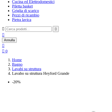
Cucina ed Elettrodomestici
Piletta basket
Griglia di scarico
Pezzi di ricambio
Pietra lavica



Annulla


0
Home
Bagno
Lavabi su struttura
Lavabo su struttura Heyford Grande
-20%