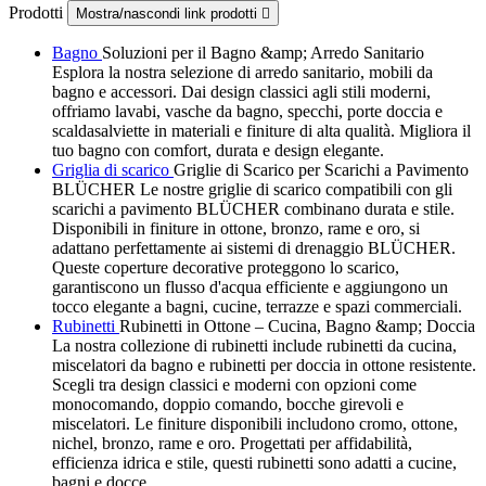
Prodotti
Mostra/nascondi link prodotti

Bagno
Soluzioni per il Bagno &amp; Arredo Sanitario
Esplora la nostra selezione di arredo sanitario, mobili da
bagno e accessori. Dai design classici agli stili moderni,
offriamo lavabi, vasche da bagno, specchi, porte doccia e
scaldasalviette in materiali e finiture di alta qualità. Migliora il
tuo bagno con comfort, durata e design elegante.
Griglia di scarico
Griglie di Scarico per Scarichi a Pavimento
BLÜCHER Le nostre griglie di scarico compatibili con gli
scarichi a pavimento BLÜCHER combinano durata e stile.
Disponibili in finiture in ottone, bronzo, rame e oro, si
adattano perfettamente ai sistemi di drenaggio BLÜCHER.
Queste coperture decorative proteggono lo scarico,
garantiscono un flusso d'acqua efficiente e aggiungono un
tocco elegante a bagni, cucine, terrazze e spazi commerciali.
Rubinetti
Rubinetti in Ottone – Cucina, Bagno &amp; Doccia
La nostra collezione di rubinetti include rubinetti da cucina,
miscelatori da bagno e rubinetti per doccia in ottone resistente.
Scegli tra design classici e moderni con opzioni come
monocomando, doppio comando, bocche girevoli e
miscelatori. Le finiture disponibili includono cromo, ottone,
nichel, bronzo, rame e oro. Progettati per affidabilità,
efficienza idrica e stile, questi rubinetti sono adatti a cucine,
bagni e docce.