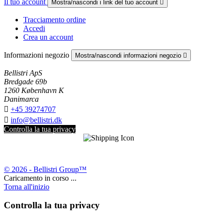
Il tuo account
Mostra/nascondi i link del tuo account

Tracciamento ordine
Accedi
Crea un account
Informazioni negozio
Mostra/nascondi informazioni negozio

Bellistri ApS
Bredgade 69b
1260 København K
Danimarca

+45 39274707

info@bellistri.dk
Controlla la tua privacy
© 2026 - Bellistri Group™
Caricamento in corso ...
Torna all'inizio
Controlla la tua privacy