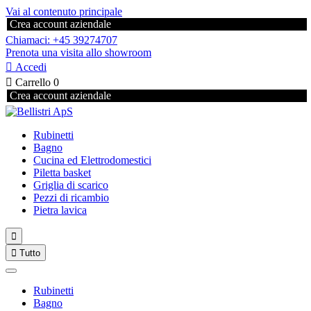
Vai al contenuto principale
Crea account aziendale
Chiamaci: +45 39274707
Prenota una visita allo showroom

Accedi

Carrello
0
Crea account aziendale
Rubinetti
Bagno
Cucina ed Elettrodomestici
Piletta basket
Griglia di scarico
Pezzi di ricambio
Pietra lavica


Tutto
Rubinetti
Bagno