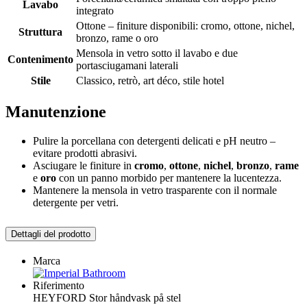
Lavabo
integrato
Ottone – finiture disponibili: cromo, ottone, nichel,
Struttura
bronzo, rame o oro
Mensola in vetro sotto il lavabo e due
Contenimento
portasciugamani laterali
Stile
Classico, retrò, art déco, stile hotel
Manutenzione
Pulire la porcellana con detergenti delicati e pH neutro –
evitare prodotti abrasivi.
Asciugare le finiture in
cromo
,
ottone
,
nichel
,
bronzo
,
rame
e
oro
con un panno morbido per mantenere la lucentezza.
Mantenere la mensola in vetro trasparente con il normale
detergente per vetri.
Dettagli del prodotto
Marca
Riferimento
HEYFORD Stor håndvask på stel