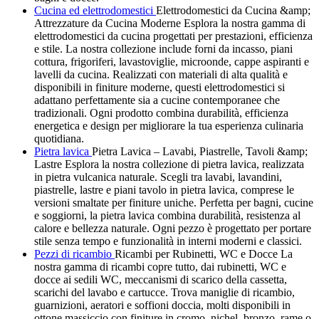
Cucina ed elettrodomestici
Elettrodomestici da Cucina &amp;
Attrezzature da Cucina Moderne Esplora la nostra gamma di
elettrodomestici da cucina progettati per prestazioni, efficienza
e stile. La nostra collezione include forni da incasso, piani
cottura, frigoriferi, lavastoviglie, microonde, cappe aspiranti e
lavelli da cucina. Realizzati con materiali di alta qualità e
disponibili in finiture moderne, questi elettrodomestici si
adattano perfettamente sia a cucine contemporanee che
tradizionali. Ogni prodotto combina durabilità, efficienza
energetica e design per migliorare la tua esperienza culinaria
quotidiana.
Pietra lavica
Pietra Lavica – Lavabi, Piastrelle, Tavoli &amp;
Lastre Esplora la nostra collezione di pietra lavica, realizzata
in pietra vulcanica naturale. Scegli tra lavabi, lavandini,
piastrelle, lastre e piani tavolo in pietra lavica, comprese le
versioni smaltate per finiture uniche. Perfetta per bagni, cucine
e soggiorni, la pietra lavica combina durabilità, resistenza al
calore e bellezza naturale. Ogni pezzo è progettato per portare
stile senza tempo e funzionalità in interni moderni e classici.
Pezzi di ricambio
Ricambi per Rubinetti, WC e Docce La
nostra gamma di ricambi copre tutto, dai rubinetti, WC e
docce ai sedili WC, meccanismi di scarico della cassetta,
scarichi del lavabo e cartucce. Trova maniglie di ricambio,
guarnizioni, aeratori e soffioni doccia, molti disponibili in
ottone massiccio con finiture in cromo, nichel, bronzo, rame o