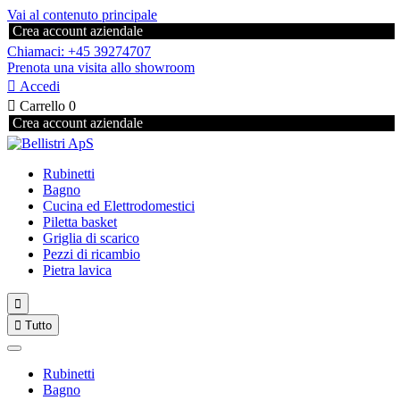
Vai al contenuto principale
Crea account aziendale
Chiamaci: +45 39274707
Prenota una visita allo showroom

Accedi

Carrello
0
Crea account aziendale
Rubinetti
Bagno
Cucina ed Elettrodomestici
Piletta basket
Griglia di scarico
Pezzi di ricambio
Pietra lavica


Tutto
Rubinetti
Bagno