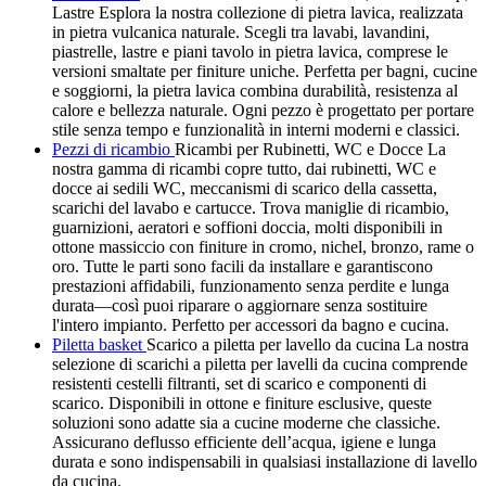
Lastre Esplora la nostra collezione di pietra lavica, realizzata
in pietra vulcanica naturale. Scegli tra lavabi, lavandini,
piastrelle, lastre e piani tavolo in pietra lavica, comprese le
versioni smaltate per finiture uniche. Perfetta per bagni, cucine
e soggiorni, la pietra lavica combina durabilità, resistenza al
calore e bellezza naturale. Ogni pezzo è progettato per portare
stile senza tempo e funzionalità in interni moderni e classici.
Pezzi di ricambio
Ricambi per Rubinetti, WC e Docce La
nostra gamma di ricambi copre tutto, dai rubinetti, WC e
docce ai sedili WC, meccanismi di scarico della cassetta,
scarichi del lavabo e cartucce. Trova maniglie di ricambio,
guarnizioni, aeratori e soffioni doccia, molti disponibili in
ottone massiccio con finiture in cromo, nichel, bronzo, rame o
oro. Tutte le parti sono facili da installare e garantiscono
prestazioni affidabili, funzionamento senza perdite e lunga
durata—così puoi riparare o aggiornare senza sostituire
l'intero impianto. Perfetto per accessori da bagno e cucina.
Piletta basket
Scarico a piletta per lavello da cucina La nostra
selezione di scarichi a piletta per lavelli da cucina comprende
resistenti cestelli filtranti, set di scarico e componenti di
scarico. Disponibili in ottone e finiture esclusive, queste
soluzioni sono adatte sia a cucine moderne che classiche.
Assicurano deflusso efficiente dell’acqua, igiene e lunga
durata e sono indispensabili in qualsiasi installazione di lavello
da cucina.