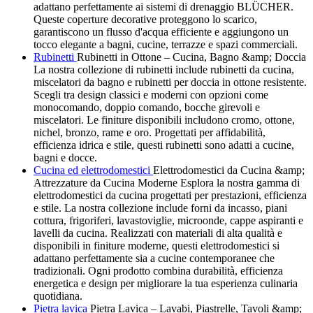
adattano perfettamente ai sistemi di drenaggio BLÜCHER.
Queste coperture decorative proteggono lo scarico,
garantiscono un flusso d'acqua efficiente e aggiungono un
tocco elegante a bagni, cucine, terrazze e spazi commerciali.
Rubinetti
Rubinetti in Ottone – Cucina, Bagno &amp; Doccia
La nostra collezione di rubinetti include rubinetti da cucina,
miscelatori da bagno e rubinetti per doccia in ottone resistente.
Scegli tra design classici e moderni con opzioni come
monocomando, doppio comando, bocche girevoli e
miscelatori. Le finiture disponibili includono cromo, ottone,
nichel, bronzo, rame e oro. Progettati per affidabilità,
efficienza idrica e stile, questi rubinetti sono adatti a cucine,
bagni e docce.
Cucina ed elettrodomestici
Elettrodomestici da Cucina &amp;
Attrezzature da Cucina Moderne Esplora la nostra gamma di
elettrodomestici da cucina progettati per prestazioni, efficienza
e stile. La nostra collezione include forni da incasso, piani
cottura, frigoriferi, lavastoviglie, microonde, cappe aspiranti e
lavelli da cucina. Realizzati con materiali di alta qualità e
disponibili in finiture moderne, questi elettrodomestici si
adattano perfettamente sia a cucine contemporanee che
tradizionali. Ogni prodotto combina durabilità, efficienza
energetica e design per migliorare la tua esperienza culinaria
quotidiana.
Pietra lavica
Pietra Lavica – Lavabi, Piastrelle, Tavoli &amp;