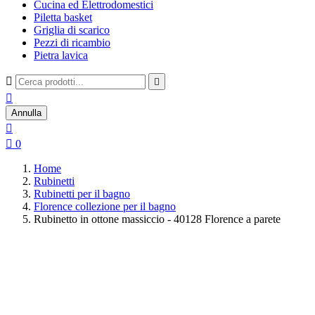
Cucina ed Elettrodomestici
Piletta basket
Griglia di scarico
Pezzi di ricambio
Pietra lavica



Annulla


0
Home
Rubinetti
Rubinetti per il bagno
Florence collezione per il bagno
Rubinetto in ottone massiccio - 40128 Florence a parete