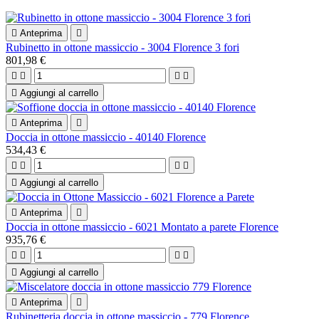

Anteprima

Rubinetto in ottone massiccio - 3004 Florence 3 fori
801,98 €





Aggiungi al carrello

Anteprima

Doccia in ottone massiccio - 40140 Florence
534,43 €





Aggiungi al carrello

Anteprima

Doccia in ottone massiccio - 6021 Montato a parete Florence
935,76 €





Aggiungi al carrello

Anteprima

Rubinetteria doccia in ottone massiccio - 779 Florence