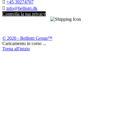

+45 39274707

info@bellistri.dk
Controlla la tua privacy
© 2026 - Bellistri Group™
Caricamento in corso ...
Torna all'inizio