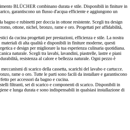
vimento BLÜCHER combinano durata e stile. Disponibili in finiture in
arico, garantiscono un flusso d'acqua efficiente e aggiungono un
 bagno e rubinetti per doccia in ottone resistente. Scegli tra design
o, ottone, nichel, bronzo, rame e oro. Progettati per affidabilità,
 da cucina progettati per prestazioni, efficienza e stile. La nostra
materiali di alta qualità e disponibili in finiture moderne, questi
getica e design per migliorare la tua esperienza culinaria quotidiana.
nica naturale. Scegli tra lavabi, lavandini, piastrelle, lastre e piani
 durabilità, resistenza al calore e bellezza naturale. Ogni pezzo è
ccanismi di scarico della cassetta, scarichi del lavabo e cartucce.
onzo, rame o oro. Tutte le parti sono facili da installare e garantiscono
rfetto per accessori da bagno e cucina.
telli filtranti, set di scarico e componenti di scarico. Disponibili in
iene e lunga durata e sono indispensabili in qualsiasi installazione di