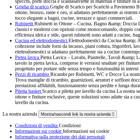
specchi, porte doccia e scaldasalviette in materiali e finiture di
Griglia di scarico
Griglie di Scarico per Scarichi a Pavimento 
ottone, bronzo, rame e oro, si adattano perfettamente ai siste
tocco elegante a bagni, cucine, terrazze e spazi commerciali.
Rubinetti
Rubinetti in Ottone – Cucina, Bagno &amp; Doccia La no
classici e moderni con opzioni come monocomando, doppio comando
efficienza idrica e stile, questi rubinetti sono adatti a cucine, ba
Cucina ed elettrodomestici
Elettrodomestici da Cucina &amp; Att
collezione include forni da incasso, piani cottura, frigoriferi, la
elettrodomestici si adattano perfettamente sia a cucine contempo
Pietra lavica
Pietra Lavica – Lavabi, Piastrelle, Tavoli &amp; Last
tavolo in pietra lavica, comprese le versioni smaltate per finitur
progettato per portare stile senza tempo e funzionalità in interni
Pezzi di ricambio
Ricambi per Rubinetti, WC e Docce La nostra g
Trova maniglie di ricambio, guarnizioni, aeratori e soffioni docci
prestazioni affidabili, funzionamento senza perdite e lunga dura
Piletta basket
Scarico a piletta per lavello da cucina La nostra sel
ottone e finiture esclusive, queste soluzioni sono adatte sia a c
lavello da cucina.
La nostra azienda
Mostra/nascondi link la nostra azienda

Condizioni di vendita
Condizioni
Informazioni sui cookie
Informazioni sui cookie
Informativa sulla protezione dei dati personali