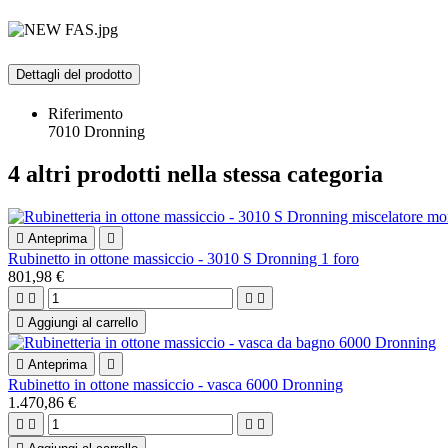
Dettagli del prodotto
Riferimento
7010 Dronning
4 altri prodotti nella stessa categoria

Anteprima

Rubinetto in ottone massiccio - 3010 S Dronning 1 foro
801,98 €





Aggiungi al carrello

Anteprima

Rubinetto in ottone massiccio - vasca 6000 Dronning
1.470,86 €



