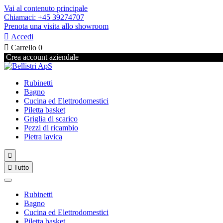
Vai al contenuto principale
Chiamaci: +45 39274707
Prenota una visita allo showroom

Accedi

Carrello
0
Crea account aziendale
Rubinetti
Bagno
Cucina ed Elettrodomestici
Piletta basket
Griglia di scarico
Pezzi di ricambio
Pietra lavica


Tutto
Rubinetti
Bagno
Cucina ed Elettrodomestici
Piletta basket