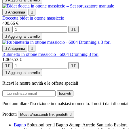

Aggiungi al carrello

Anteprima

Doccetta bidet in ottone massiccio
400,66 €





Aggiungi al carrello

Anteprima

Rubinetto in ottone massiccio - 6004 Dronning 3 fori
1.069,53 €





Aggiungi al carrello
Ricevi le nostre novità e le offerte speciali
Puoi annullare l’iscrizione in qualsiasi momento. I nostri dati di contat
Prodotti
Mostra/nascondi link prodotti

Bagno
Soluzioni per il Bagno &amp; Arredo Sanitario Esplora la 