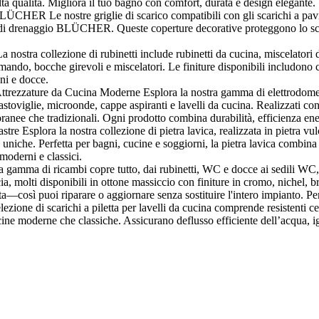
 alta qualità. Migliora il tuo bagno con comfort, durata e design elegante.
BLÜCHER Le nostre griglie di scarico compatibili con gli scarichi a pa
mi di drenaggio BLÜCHER. Queste coperture decorative proteggono lo sc
stra collezione di rubinetti include rubinetti da cucina, miscelatori da
, bocche girevoli e miscelatori. Le finiture disponibili includono crom
gni e docce.
rezzature da Cucina Moderne Esplora la nostra gamma di elettrodomestici
vastoviglie, microonde, cappe aspiranti e lavelli da cucina. Realizzati con 
ranee che tradizionali. Ogni prodotto combina durabilità, efficienza ener
re Esplora la nostra collezione di pietra lavica, realizzata in pietra vulca
e uniche. Perfetta per bagni, cucine e soggiorni, la pietra lavica combina
 moderni e classici.
amma di ricambi copre tutto, dai rubinetti, WC e docce ai sedili WC, me
a, molti disponibili in ottone massiccio con finiture in cromo, nichel, br
ta—così puoi riparare o aggiornare senza sostituire l'intero impianto. Pe
ezione di scarichi a piletta per lavelli da cucina comprende resistenti ces
ucine moderne che classiche. Assicurano deflusso efficiente dell’acqua, ig