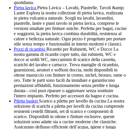
quotidiana.
Pietra lavica
Pietra Lavica – Lavabi, Piastrelle, Tavoli &amp;
Lastre Esplora la nostra collezione di pietra lavica, realizzata
in pietra vulcanica naturale. Scegli tra lavabi, lavandini,
piastrelle, lastre e piani tavolo in pietra lavica, comprese le
versioni smaltate per finiture uniche. Perfetta per bagni, cucine
e soggiorni, la pietra lavica combina durabilità, resistenza al
calore e bellezza naturale. Ogni pezzo è progettato per portare
stile senza tempo e funzionalità in interni moderni e classici.
Pezzi di ricambio
Ricambi per Rubinetti, WC e Docce La
nostra gamma di ricambi copre tutto, dai rubinetti, WC e
docce ai sedili WC, meccanismi di scarico della cassetta,
scarichi del lavabo e cartucce. Trova maniglie di ricambio,
guarnizioni, aeratori e soffioni doccia, molti disponibili in
ottone massiccio con finiture in cromo, nichel, bronzo, rame o
oro. Tutte le parti sono facili da installare e garantiscono
prestazioni affidabili, funzionamento senza perdite e lunga
durata—così puoi riparare o aggiornare senza sostituire
l'intero impianto. Perfetto per accessori da bagno e cucina.
Piletta basket
Scarico a piletta per lavello da cucina La nostra
selezione di scarichi a piletta per lavelli da cucina comprende
resistenti cestelli filtranti, set di scarico e componenti di
scarico. Disponibili in ottone e finiture esclusive, queste
soluzioni sono adatte sia a cucine moderne che classiche.
Assicurano deflusso efficiente dell’acqua, igiene e lunga