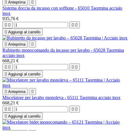

Anteprima

Sistema doccia da incasso con soffione - 65010 Taormina acciaio
inox
935,76 €





Aggiungi al carrello

Anteprima

Rubinetto monocomando da incasso per lavabo - 65028 Taormina
acciaio inox
668,21 €





Aggiungi al carrello

Anteprima

Miscelatore per lavabo monoleva - 65111 Taormina acciaio inox
668,21 €





Aggiungi al carrello