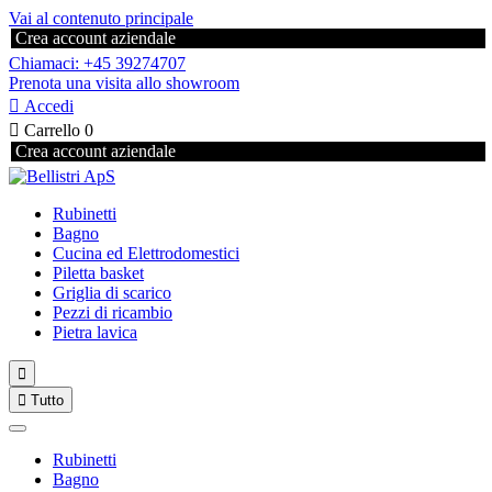
Vai al contenuto principale
Crea account aziendale
Chiamaci: +45 39274707
Prenota una visita allo showroom

Accedi

Carrello
0
Crea account aziendale
Rubinetti
Bagno
Cucina ed Elettrodomestici
Piletta basket
Griglia di scarico
Pezzi di ricambio
Pietra lavica


Tutto
Rubinetti
Bagno