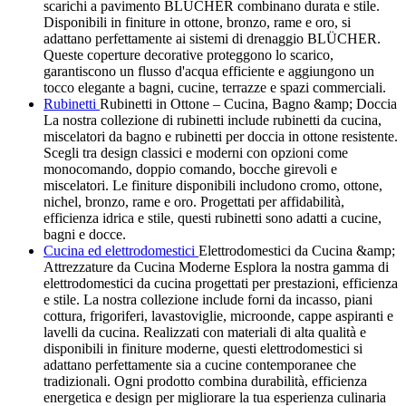
scarichi a pavimento BLÜCHER combinano durata e stile.
Disponibili in finiture in ottone, bronzo, rame e oro, si
adattano perfettamente ai sistemi di drenaggio BLÜCHER.
Queste coperture decorative proteggono lo scarico,
garantiscono un flusso d'acqua efficiente e aggiungono un
tocco elegante a bagni, cucine, terrazze e spazi commerciali.
Rubinetti
Rubinetti in Ottone – Cucina, Bagno &amp; Doccia
La nostra collezione di rubinetti include rubinetti da cucina,
miscelatori da bagno e rubinetti per doccia in ottone resistente.
Scegli tra design classici e moderni con opzioni come
monocomando, doppio comando, bocche girevoli e
miscelatori. Le finiture disponibili includono cromo, ottone,
nichel, bronzo, rame e oro. Progettati per affidabilità,
efficienza idrica e stile, questi rubinetti sono adatti a cucine,
bagni e docce.
Cucina ed elettrodomestici
Elettrodomestici da Cucina &amp;
Attrezzature da Cucina Moderne Esplora la nostra gamma di
elettrodomestici da cucina progettati per prestazioni, efficienza
e stile. La nostra collezione include forni da incasso, piani
cottura, frigoriferi, lavastoviglie, microonde, cappe aspiranti e
lavelli da cucina. Realizzati con materiali di alta qualità e
disponibili in finiture moderne, questi elettrodomestici si
adattano perfettamente sia a cucine contemporanee che
tradizionali. Ogni prodotto combina durabilità, efficienza
energetica e design per migliorare la tua esperienza culinaria