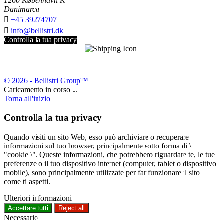
1260 København K
Danimarca

+45 39274707

info@bellistri.dk
Controlla la tua privacy
© 2026 - Bellistri Group™
Caricamento in corso ...
Torna all'inizio
Controlla la tua privacy
Quando visiti un sito Web, esso può archiviare o recuperare
informazioni sul tuo browser, principalmente sotto forma di \
"cookie \". Queste informazioni, che potrebbero riguardare te, le tue
preferenze o il tuo dispositivo internet (computer, tablet o dispositivo
mobile), sono principalmente utilizzate per far funzionare il sito
come ti aspetti.
Ulteriori informazioni
Accettare tutti
Reject all
Necessario