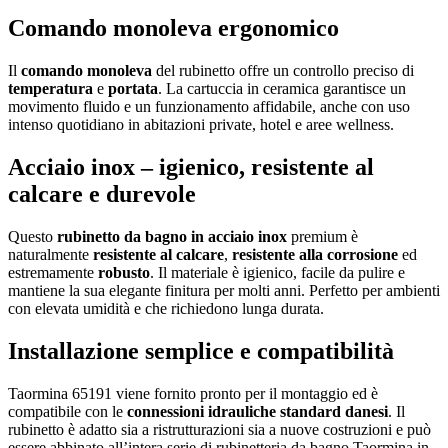
Comando monoleva ergonomico
Il
comando monoleva
del rubinetto offre un controllo preciso di
temperatura
e
portata
. La cartuccia in ceramica garantisce un
movimento fluido e un funzionamento affidabile, anche con uso
intenso quotidiano in abitazioni private, hotel e aree wellness.
Acciaio inox – igienico, resistente al
calcare e durevole
Questo
rubinetto da bagno in acciaio inox
premium è
naturalmente
resistente al calcare
,
resistente alla corrosione
ed
estremamente
robusto
. Il materiale è igienico, facile da pulire e
mantiene la sua elegante finitura per molti anni. Perfetto per ambienti
con elevata umidità e che richiedono lunga durata.
Installazione semplice e compatibilità
Taormina 65191 viene fornito pronto per il montaggio ed è
compatibile con le
connessioni idrauliche standard danesi
. Il
rubinetto è adatto sia a ristrutturazioni sia a nuove costruzioni e può
essere abbinato all’intera serie di rubinetteria da bagno Taormina in