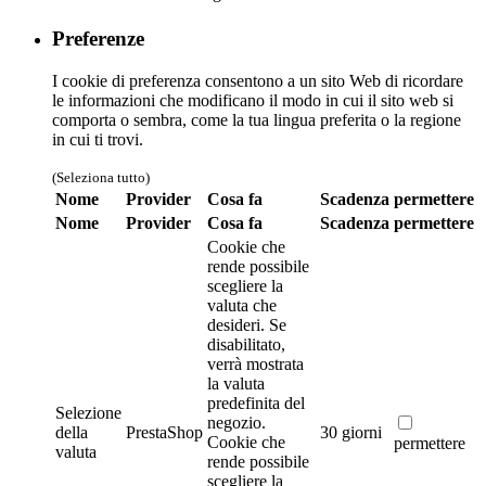
Preferenze
I cookie di preferenza consentono a un sito Web di ricordare
le informazioni che modificano il modo in cui il sito web si
comporta o sembra, come la tua lingua preferita o la regione
in cui ti trovi.
(Seleziona tutto)
Nome
Provider
Cosa fa
Scadenza
permettere
Nome
Provider
Cosa fa
Scadenza
permettere
Cookie che
rende possibile
scegliere la
valuta che
desideri. Se
disabilitato,
verrà mostrata
la valuta
predefinita del
Selezione
negozio.
della
PrestaShop
30 giorni
Cookie che
permettere
valuta
rende possibile
scegliere la