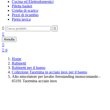
Cucina ed Elettrodomestici
Piletta basket
Griglia di scarico
Pezzi di ricambio
Pietra lavica



Annulla


0
Home
Rubinetti
Rubinetti per il bagno
Collezione Taormina in acciaio inox per il bagno
Alto miscelatore per lavabo freestanding monocomando -
65191 Taormina acciaio inox