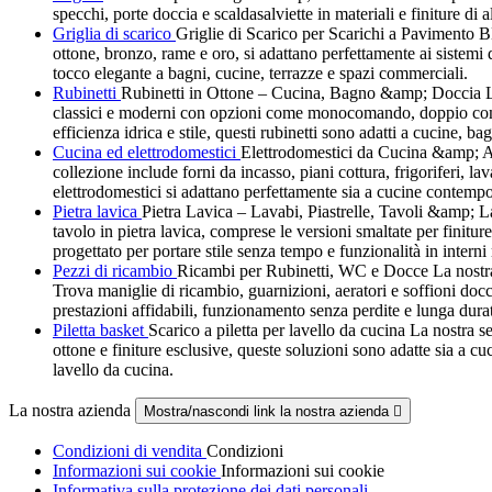
specchi, porte doccia e scaldasalviette in materiali e finiture di
Griglia di scarico
Griglie di Scarico per Scarichi a Pavimento 
ottone, bronzo, rame e oro, si adattano perfettamente ai siste
tocco elegante a bagni, cucine, terrazze e spazi commerciali.
Rubinetti
Rubinetti in Ottone – Cucina, Bagno &amp; Doccia La no
classici e moderni con opzioni come monocomando, doppio comando
efficienza idrica e stile, questi rubinetti sono adatti a cucine, ba
Cucina ed elettrodomestici
Elettrodomestici da Cucina &amp; Att
collezione include forni da incasso, piani cottura, frigoriferi, la
elettrodomestici si adattano perfettamente sia a cucine contempo
Pietra lavica
Pietra Lavica – Lavabi, Piastrelle, Tavoli &amp; Last
tavolo in pietra lavica, comprese le versioni smaltate per finitur
progettato per portare stile senza tempo e funzionalità in interni
Pezzi di ricambio
Ricambi per Rubinetti, WC e Docce La nostra g
Trova maniglie di ricambio, guarnizioni, aeratori e soffioni docci
prestazioni affidabili, funzionamento senza perdite e lunga dura
Piletta basket
Scarico a piletta per lavello da cucina La nostra sel
ottone e finiture esclusive, queste soluzioni sono adatte sia a c
lavello da cucina.
La nostra azienda
Mostra/nascondi link la nostra azienda

Condizioni di vendita
Condizioni
Informazioni sui cookie
Informazioni sui cookie
Informativa sulla protezione dei dati personali