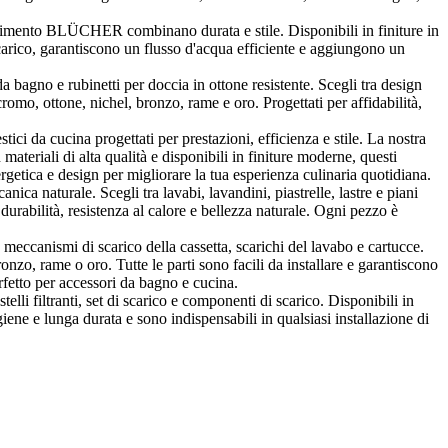
vimento BLÜCHER combinano durata e stile. Disponibili in finiture in
arico, garantiscono un flusso d'acqua efficiente e aggiungono un
 bagno e rubinetti per doccia in ottone resistente. Scegli tra design
o, ottone, nichel, bronzo, rame e oro. Progettati per affidabilità,
 da cucina progettati per prestazioni, efficienza e stile. La nostra
materiali di alta qualità e disponibili in finiture moderne, questi
getica e design per migliorare la tua esperienza culinaria quotidiana.
nica naturale. Scegli tra lavabi, lavandini, piastrelle, lastre e piani
 durabilità, resistenza al calore e bellezza naturale. Ogni pezzo è
ccanismi di scarico della cassetta, scarichi del lavabo e cartucce.
onzo, rame o oro. Tutte le parti sono facili da installare e garantiscono
rfetto per accessori da bagno e cucina.
telli filtranti, set di scarico e componenti di scarico. Disponibili in
iene e lunga durata e sono indispensabili in qualsiasi installazione di