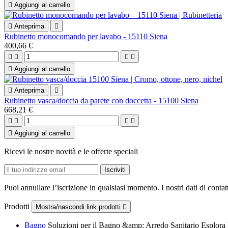

Aggiungi al carrello

Anteprima

Rubinetto monocomando per lavabo - 15110 Siena
400,66 €





Aggiungi al carrello

Anteprima

Rubinetto vasca/doccia da parete con doccetta - 15100 Siena
668,21 €





Aggiungi al carrello
Ricevi le nostre novità e le offerte speciali
Puoi annullare l’iscrizione in qualsiasi momento. I nostri dati di contat
Prodotti
Mostra/nascondi link prodotti

Bagno
Soluzioni per il Bagno &amp; Arredo Sanitario Esplora la 