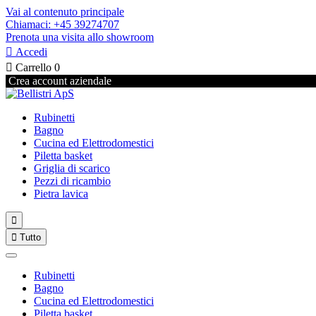
Vai al contenuto principale
Chiamaci: +45 39274707
Prenota una visita allo showroom

Accedi

Carrello
0
Crea account aziendale
Rubinetti
Bagno
Cucina ed Elettrodomestici
Piletta basket
Griglia di scarico
Pezzi di ricambio
Pietra lavica


Tutto
Rubinetti
Bagno
Cucina ed Elettrodomestici
Piletta basket