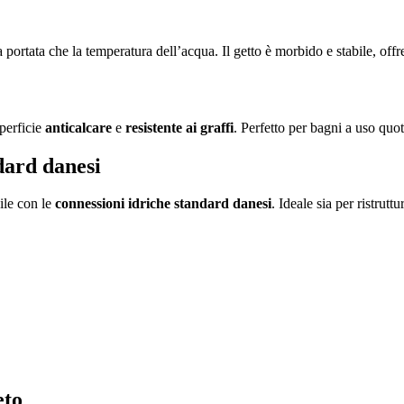
 portata che la temperatura dell’acqua. Il getto è morbido e stabile, off
uperficie
anticalcare
e
resistente ai graffi
. Perfetto per bagni a uso qu
dard danesi
bile con le
connessioni idriche standard danesi
. Ideale sia per ristrut
eto