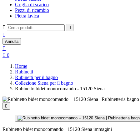
Griglia di scarico
Pezzi di ricambio
Pietra lavica



Annulla


0
Home
Rubinetti
Rubinetti per il bagno
Collezione Siena per il bagno
Rubinetto bidet monocomando - 15120 Siena

Rubinetto bidet monocomando - 15120 Siena immagini