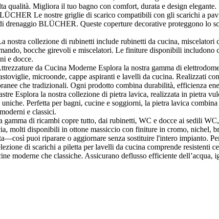
 alta qualità. Migliora il tuo bagno con comfort, durata e design elegante.
BLÜCHER Le nostre griglie di scarico compatibili con gli scarichi a pa
mi di drenaggio BLÜCHER. Queste coperture decorative proteggono lo sc
stra collezione di rubinetti include rubinetti da cucina, miscelatori da
, bocche girevoli e miscelatori. Le finiture disponibili includono crom
gni e docce.
rezzature da Cucina Moderne Esplora la nostra gamma di elettrodomestici
vastoviglie, microonde, cappe aspiranti e lavelli da cucina. Realizzati con 
ranee che tradizionali. Ogni prodotto combina durabilità, efficienza ener
re Esplora la nostra collezione di pietra lavica, realizzata in pietra vulca
e uniche. Perfetta per bagni, cucine e soggiorni, la pietra lavica combina
 moderni e classici.
amma di ricambi copre tutto, dai rubinetti, WC e docce ai sedili WC, me
a, molti disponibili in ottone massiccio con finiture in cromo, nichel, br
ta—così puoi riparare o aggiornare senza sostituire l'intero impianto. Pe
ezione di scarichi a piletta per lavelli da cucina comprende resistenti ces
ucine moderne che classiche. Assicurano deflusso efficiente dell’acqua, ig