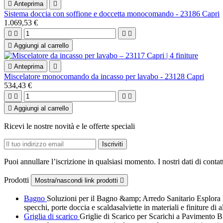

Anteprima

Sistema doccia con soffione e doccetta monocomando - 23186 Capri
1.069,53 €





Aggiungi al carrello

Anteprima

Miscelatore monocomando da incasso per lavabo - 23128 Capri
534,43 €





Aggiungi al carrello
Ricevi le nostre novità e le offerte speciali
Puoi annullare l’iscrizione in qualsiasi momento. I nostri dati di contat
Prodotti
Mostra/nascondi link prodotti

Bagno
Soluzioni per il Bagno &amp; Arredo Sanitario Esplora la 
specchi, porte doccia e scaldasalviette in materiali e finiture di
Griglia di scarico
Griglie di Scarico per Scarichi a Pavimento 