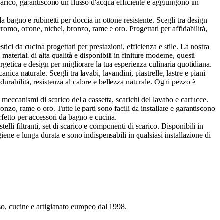
arico, garantiscono un flusso d'acqua efficiente e aggiungono un
 bagno e rubinetti per doccia in ottone resistente. Scegli tra design
o, ottone, nichel, bronzo, rame e oro. Progettati per affidabilità,
 da cucina progettati per prestazioni, efficienza e stile. La nostra
materiali di alta qualità e disponibili in finiture moderne, questi
getica e design per migliorare la tua esperienza culinaria quotidiana.
nica naturale. Scegli tra lavabi, lavandini, piastrelle, lastre e piani
 durabilità, resistenza al calore e bellezza naturale. Ogni pezzo è
ccanismi di scarico della cassetta, scarichi del lavabo e cartucce.
onzo, rame o oro. Tutte le parti sono facili da installare e garantiscono
rfetto per accessori da bagno e cucina.
telli filtranti, set di scarico e componenti di scarico. Disponibili in
iene e lunga durata e sono indispensabili in qualsiasi installazione di
so, cucine e artigianato europeo dal 1998.