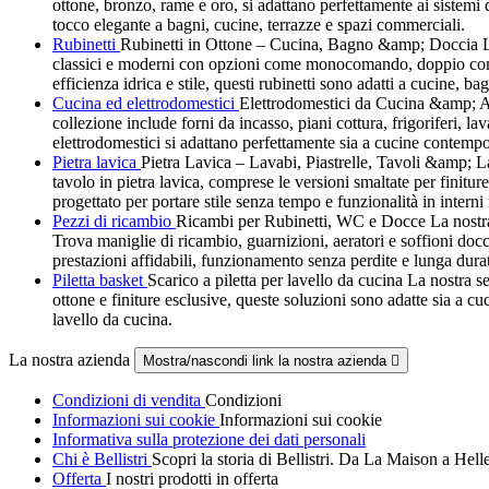
ottone, bronzo, rame e oro, si adattano perfettamente ai siste
tocco elegante a bagni, cucine, terrazze e spazi commerciali.
Rubinetti
Rubinetti in Ottone – Cucina, Bagno &amp; Doccia La no
classici e moderni con opzioni come monocomando, doppio comando
efficienza idrica e stile, questi rubinetti sono adatti a cucine, ba
Cucina ed elettrodomestici
Elettrodomestici da Cucina &amp; Att
collezione include forni da incasso, piani cottura, frigoriferi, la
elettrodomestici si adattano perfettamente sia a cucine contempo
Pietra lavica
Pietra Lavica – Lavabi, Piastrelle, Tavoli &amp; Last
tavolo in pietra lavica, comprese le versioni smaltate per finitur
progettato per portare stile senza tempo e funzionalità in interni
Pezzi di ricambio
Ricambi per Rubinetti, WC e Docce La nostra g
Trova maniglie di ricambio, guarnizioni, aeratori e soffioni docci
prestazioni affidabili, funzionamento senza perdite e lunga dura
Piletta basket
Scarico a piletta per lavello da cucina La nostra sel
ottone e finiture esclusive, queste soluzioni sono adatte sia a c
lavello da cucina.
La nostra azienda
Mostra/nascondi link la nostra azienda

Condizioni di vendita
Condizioni
Informazioni sui cookie
Informazioni sui cookie
Informativa sulla protezione dei dati personali
Chi è Bellistri
Scopri la storia di Bellistri. Da La Maison a Hel
Offerta
I nostri prodotti in offerta