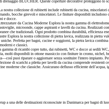
mi di drenaggio BLÜCHER. Queste coperture decorative proteggono lo sc
stra collezione di rubinetti include rubinetti da cucina, miscelatori da
, bocche girevoli e miscelatori. Le finiture disponibili includono crom
gni e docce.
rezzature da Cucina Moderne Esplora la nostra gamma di elettrodomestici
vastoviglie, microonde, cappe aspiranti e lavelli da cucina. Realizzati con 
ranee che tradizionali. Ogni prodotto combina durabilità, efficienza ener
re Esplora la nostra collezione di pietra lavica, realizzata in pietra vulca
e uniche. Perfetta per bagni, cucine e soggiorni, la pietra lavica combina
 moderni e classici.
amma di ricambi copre tutto, dai rubinetti, WC e docce ai sedili WC, me
a, molti disponibili in ottone massiccio con finiture in cromo, nichel, br
ta—così puoi riparare o aggiornare senza sostituire l'intero impianto. Pe
ezione di scarichi a piletta per lavelli da cucina comprende resistenti ces
ucine moderne che classiche. Assicurano deflusso efficiente dell’acqua, ig
lerup a una delle destinazioni riconosciute in Danimarca per bagni di lus