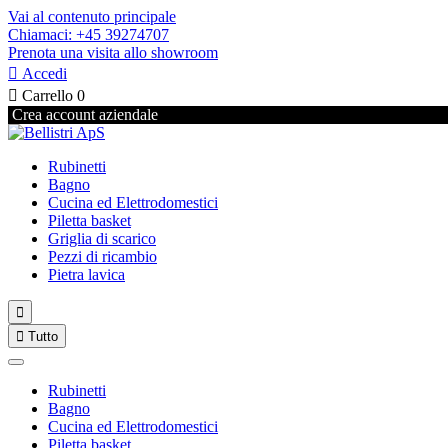
Vai al contenuto principale
Chiamaci: +45 39274707
Prenota una visita allo showroom

Accedi

Carrello
0
Crea account aziendale
Rubinetti
Bagno
Cucina ed Elettrodomestici
Piletta basket
Griglia di scarico
Pezzi di ricambio
Pietra lavica


Tutto
Rubinetti
Bagno
Cucina ed Elettrodomestici
Piletta basket