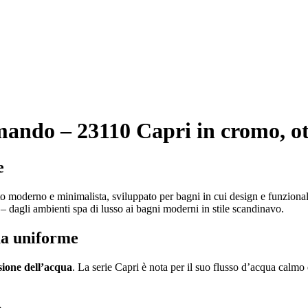
ando – 23110 Capri in cromo, ott
e
o moderno e minimalista, sviluppato per bagni in cui design e funzionali
o – dagli ambienti spa di lusso ai bagni moderni in stile scandinavo.
ua uniforme
sione dell’acqua
. La serie Capri è nota per il suo flusso d’acqua calmo 