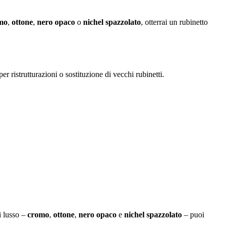
mo
,
ottone
,
nero opaco
o
nichel spazzolato
, otterrai un rubinetto
r ristrutturazioni o sostituzione di vecchi rubinetti.
i lusso –
cromo
,
ottone
,
nero opaco
e
nichel spazzolato
– puoi