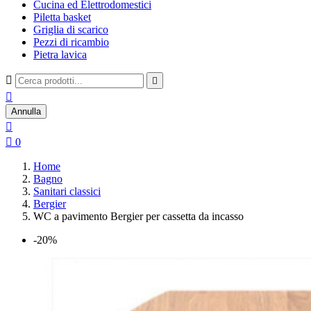
Cucina ed Elettrodomestici
Piletta basket
Griglia di scarico
Pezzi di ricambio
Pietra lavica



Annulla


0
Home
Bagno
Sanitari classici
Bergier
WC a pavimento Bergier per cassetta da incasso
-20%