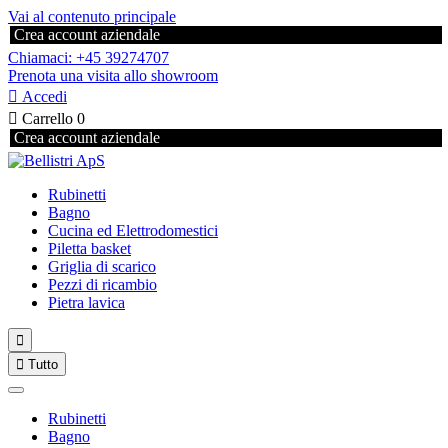
Vai al contenuto principale
Crea account aziendale
Chiamaci: +45 39274707
Prenota una visita allo showroom

Accedi

Carrello
0
Crea account aziendale
Rubinetti
Bagno
Cucina ed Elettrodomestici
Piletta basket
Griglia di scarico
Pezzi di ricambio
Pietra lavica


Tutto
Rubinetti
Bagno