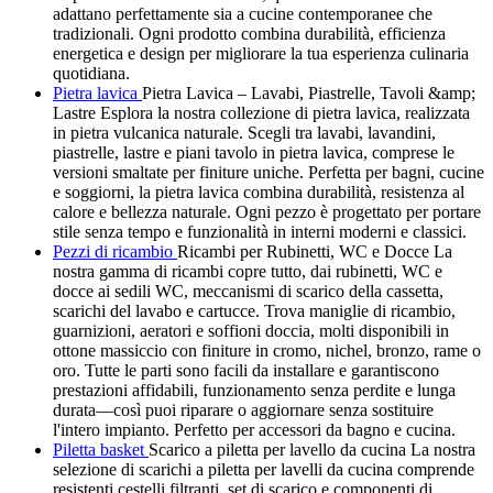
adattano perfettamente sia a cucine contemporanee che
tradizionali. Ogni prodotto combina durabilità, efficienza
energetica e design per migliorare la tua esperienza culinaria
quotidiana.
Pietra lavica
Pietra Lavica – Lavabi, Piastrelle, Tavoli &amp;
Lastre Esplora la nostra collezione di pietra lavica, realizzata
in pietra vulcanica naturale. Scegli tra lavabi, lavandini,
piastrelle, lastre e piani tavolo in pietra lavica, comprese le
versioni smaltate per finiture uniche. Perfetta per bagni, cucine
e soggiorni, la pietra lavica combina durabilità, resistenza al
calore e bellezza naturale. Ogni pezzo è progettato per portare
stile senza tempo e funzionalità in interni moderni e classici.
Pezzi di ricambio
Ricambi per Rubinetti, WC e Docce La
nostra gamma di ricambi copre tutto, dai rubinetti, WC e
docce ai sedili WC, meccanismi di scarico della cassetta,
scarichi del lavabo e cartucce. Trova maniglie di ricambio,
guarnizioni, aeratori e soffioni doccia, molti disponibili in
ottone massiccio con finiture in cromo, nichel, bronzo, rame o
oro. Tutte le parti sono facili da installare e garantiscono
prestazioni affidabili, funzionamento senza perdite e lunga
durata—così puoi riparare o aggiornare senza sostituire
l'intero impianto. Perfetto per accessori da bagno e cucina.
Piletta basket
Scarico a piletta per lavello da cucina La nostra
selezione di scarichi a piletta per lavelli da cucina comprende
resistenti cestelli filtranti, set di scarico e componenti di