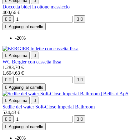

Anteprima

Doccetta bidet in ottone massiccio
400,66 €





Aggiungi al carrello
-20%

Anteprima

WC Bergier con cassetta fissa
1.283,70 €
1.604,63 €





Aggiungi al carrello

Anteprima

Sedile del water Soft-Close Imperial Bathroom
534,43 €





Aggiungi al carrello
-20%