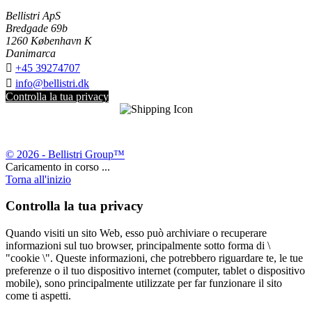
Bellistri ApS
Bredgade 69b
1260 København K
Danimarca

+45 39274707

info@bellistri.dk
Controlla la tua privacy
© 2026 - Bellistri Group™
Caricamento in corso ...
Torna all'inizio
Controlla la tua privacy
Quando visiti un sito Web, esso può archiviare o recuperare
informazioni sul tuo browser, principalmente sotto forma di \
"cookie \". Queste informazioni, che potrebbero riguardare te, le tue
preferenze o il tuo dispositivo internet (computer, tablet o dispositivo
mobile), sono principalmente utilizzate per far funzionare il sito
come ti aspetti.