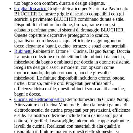
tuo bagno con comfort, durata e design elegante.
Griglia di scarico
Griglie di Scarico per Scarichi a Pavimento
BLÜCHER Le nostre griglie di scarico compatibili con gli
scarichi a pavimento BLÜCHER combinano durata e stile.
Disponibili in finiture in ottone, bronzo, rame e oro, si
adattano perfettamente ai sistemi di drenaggio BLÜCHER.
Queste coperture decorative proteggono lo scarico,
garantiscono un flusso d'acqua efficiente e aggiungono un
tocco elegante a bagni, cucine, terrazze e spazi commerciali.
Rubinetti
Rubinetti in Ottone – Cucina, Bagno &amp; Doccia
La nostra collezione di rubinetti include rubinetti da cucina,
miscelatori da bagno e rubinetti per doccia in ottone resistente.
Scegli tra design classici e moderni con opzioni come
monocomando, doppio comando, bocche girevoli e
miscelatori. Le finiture disponibili includono cromo, ottone,
nichel, bronzo, rame e oro. Progettati per affidabilità,
efficienza idrica e stile, questi rubinetti sono adatti a cucine,
bagni e docce.
Cucina ed elettrodomestici
Elettrodomestici da Cucina &amp;
Attrezzature da Cucina Moderne Esplora la nostra gamma di
elettrodomestici da cucina progettati per prestazioni, efficienza
e stile. La nostra collezione include forni da incasso, piani
cottura, frigoriferi, lavastoviglie, microonde, cappe aspiranti e
lavelli da cucina. Realizzati con materiali di alta qualità e
disponibili in finiture moderne, questi elettrodomestici si