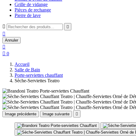
Grille de vidange
Pièces de rechange
Pierre de lave



Annuler


0
Accueil
Salle de Bain
Porte-serviettes chauffant
Sèche-Serviettes Teatro
Image précédente
Image suivante
