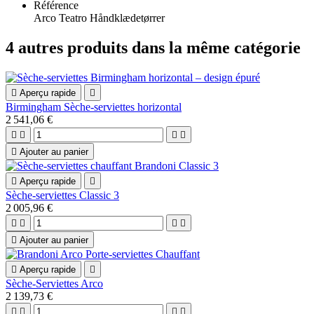
Référence
Arco Teatro Håndklædetørrer
4 autres produits dans la même catégorie

Aperçu rapide

Birmingham Sèche-serviettes horizontal
2 541,06 €





Ajouter au panier

Aperçu rapide

Sèche-serviettes Classic 3
2 005,96 €





Ajouter au panier

Aperçu rapide

Sèche-Serviettes Arco
2 139,73 €



