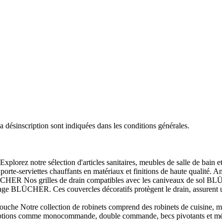
désinscription sont indiquées dans les conditions générales.
Explorez notre sélection d'articles sanitaires, meubles de salle de bain 
orte-serviettes chauffants en matériaux et finitions de haute qualité. Am
ER Nos grilles de drain compatibles avec les caniveaux de sol BLÜCHER
inage BLÜCHER. Ces couvercles décoratifs protègent le drain, assurent 
che Notre collection de robinets comprend des robinets de cuisine, mél
options comme monocommande, double commande, becs pivotants et mélang