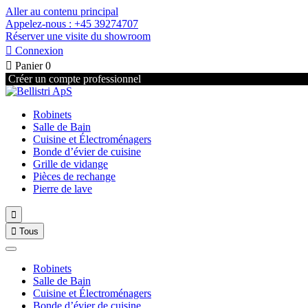
Aller au contenu principal
Appelez-nous : +45 39274707
Réserver une visite du showroom

Connexion

Panier
0
Créer un compte professionnel
Robinets
Salle de Bain
Cuisine et Électroménagers
Bonde d’évier de cuisine
Grille de vidange
Pièces de rechange
Pierre de lave


Tous
Robinets
Salle de Bain
Cuisine et Électroménagers
Bonde d’évier de cuisine