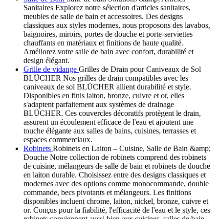
Sanitaires Explorez notre sélection d'articles sanitaires,
meubles de salle de bain et accessoires. Des designs
classiques aux styles modernes, nous proposons des lavabos,
baignoires, miroirs, portes de douche et porte-serviettes
chauffants en matériaux et finitions de haute qualité.
Améliorez votre salle de bain avec confort, durabilité et
design élégant.
Grille de vidange
Grilles de Drain pour Caniveaux de Sol
BLÜCHER Nos grilles de drain compatibles avec les
caniveaux de sol BLÜCHER allient durabilité et style.
Disponibles en finis laiton, bronze, cuivre et or, elles
s'adaptent parfaitement aux systèmes de drainage
BLÜCHER. Ces couvercles décoratifs protègent le drain,
assurent un écoulement efficace de l'eau et ajoutent une
touche élégante aux salles de bains, cuisines, terrasses et
espaces commerciaux.
Robinets
Robinets en Laiton – Cuisine, Salle de Bain &amp;
Douche Notre collection de robinets comprend des robinets
de cuisine, mélangeurs de salle de bain et robinets de douche
en laiton durable. Choisissez entre des designs classiques et
modernes avec des options comme monocommande, double
commande, becs pivotants et mélangeurs. Les finitions
disponibles incluent chrome, laiton, nickel, bronze, cuivre et
or. Conçus pour la fiabilité, l'efficacité de l'eau et le style, ces
robinets conviennent aussi bien aux cuisines, salles de bain