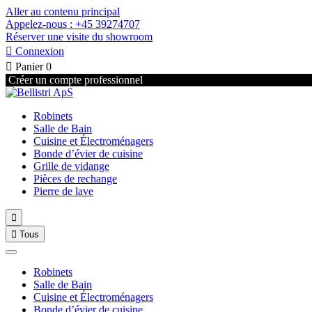
Aller au contenu principal
Appelez-nous : +45 39274707
Réserver une visite du showroom

Connexion

Panier
0
Créer un compte professionnel
Robinets
Salle de Bain
Cuisine et Électroménagers
Bonde d’évier de cuisine
Grille de vidange
Pièces de rechange
Pierre de lave


Tous
Robinets
Salle de Bain
Cuisine et Électroménagers
Bonde d’évier de cuisine