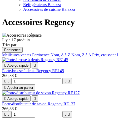
Réfrigérateurs Barazza
Accessoires de cuisine Barazza
Accessoires Regency
Il y a 17 produits.
Trier par :
Pertinence
Meilleures ventes
Pertinence
Nom, A à Z
Nom, Z à A
Prix, croissant

Aperçu rapide

Porte-brosse à dents Regency RE145
266,88 €





Ajouter au panier

Aperçu rapide

Porte-distributeur de savon Regency RE127
266,88 €



