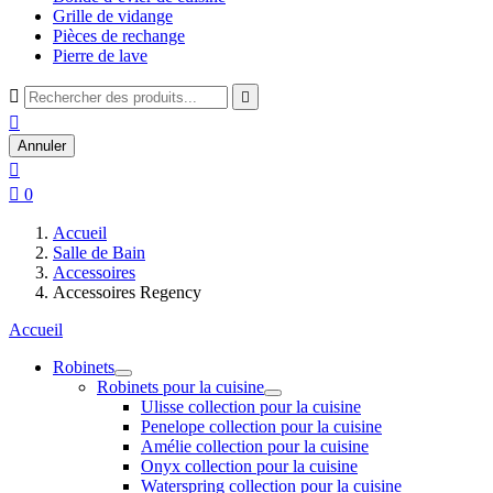
Grille de vidange
Pièces de rechange
Pierre de lave



Annuler


0
Accueil
Salle de Bain
Accessoires
Accessoires Regency
Accueil
Robinets
Robinets pour la cuisine
Ulisse collection pour la cuisine
Penelope collection pour la cuisine
Amélie collection pour la cuisine
Onyx collection pour la cuisine
Waterspring collection pour la cuisine