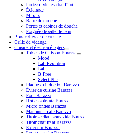
Porte-serviettes chauffant
Éclairage
Miroirs
Barre de douche
Portes et cabines de douche
Poignée de salle de bain
Bonde d’évier de cuisine
Grille de vidange
Cuisine et électroménagers
Tables de Cuisson Barazza
Mood
Lab Evolution
Lab
B-Free
Select Plus
Plaques à induction Barazza
Évier de cuisine Barazza
Four Barazza
Hotte aspirante Barazza
Micro-ondes Barazza
Machine à café Barazza
Tiroir scellant sous vide Barazza
Tiroir chauffant Barazza
Extérieur Barazza
Lave-vaisselle Barazza