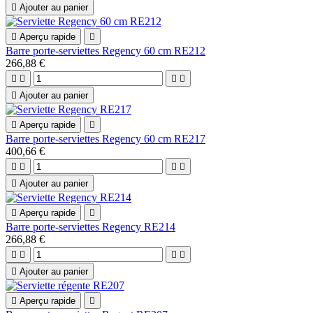

Ajouter au panier

Aperçu rapide

Barre porte-serviettes Regency 60 cm RE212
266,88 €





Ajouter au panier

Aperçu rapide

Barre porte-serviettes Regency 60 cm RE217
400,66 €





Ajouter au panier

Aperçu rapide

Barre porte-serviettes Regency RE214
266,88 €





Ajouter au panier

Aperçu rapide
