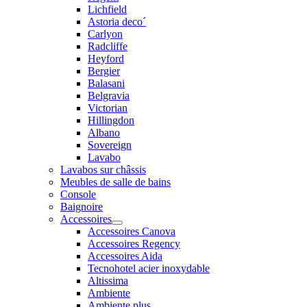
Lichfield
Astoria deco´
Carlyon
Radcliffe
Heyford
Bergier
Balasani
Belgravia
Victorian
Hillingdon
Albano
Sovereign
Lavabo
Lavabos sur châssis
Meubles de salle de bains
Console
Baignoire
Accessoires
Accessoires Canova
Accessoires Regency
Accessoires Aida
Tecnohotel acier inoxydable
Altissima
Ambiente
Ambiente plus