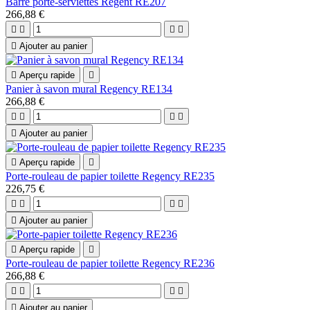
Barre porte-serviettes Regent RE207
266,88 €





Ajouter au panier

Aperçu rapide

Panier à savon mural Regency RE134
266,88 €





Ajouter au panier

Aperçu rapide

Porte-rouleau de papier toilette Regency RE235
226,75 €





Ajouter au panier

Aperçu rapide

Porte-rouleau de papier toilette Regency RE236
266,88 €





Ajouter au panier