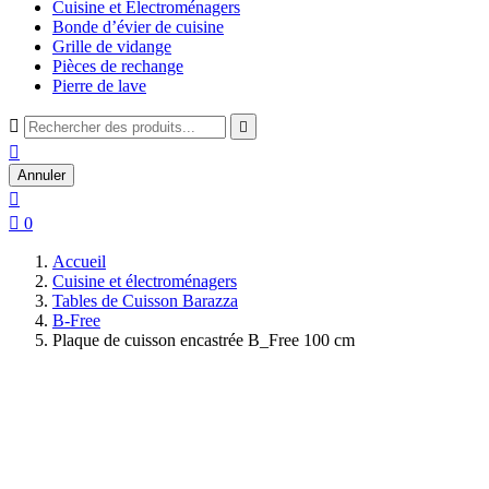
Cuisine et Électroménagers
Bonde d’évier de cuisine
Grille de vidange
Pièces de rechange
Pierre de lave



Annuler


0
Accueil
Cuisine et électroménagers
Tables de Cuisson Barazza
B-Free
Plaque de cuisson encastrée B_Free 100 cm