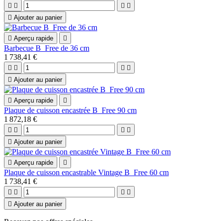





Ajouter au panier

Aperçu rapide

Barbecue B_Free de 36 cm
1 738,41 €





Ajouter au panier

Aperçu rapide

Plaque de cuisson encastrée B_Free 90 cm
1 872,18 €





Ajouter au panier

Aperçu rapide

Plaque de cuisson encastrable Vintage B_Free 60 cm
1 738,41 €





Ajouter au panier