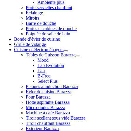
Ambiente plus
Porte-serviettes chauffant
Éclairage
Miroirs
Barre de douche
Portes et cabines de douche
Poignée de salle de bain
Bonde d’évier de cuisine
Grille de vidange
Cuisine et électroménagers
Tables de Cuisson Barazza
Mood
Lab Evolution
Lab
B-Free
Select Plus
Plaques à induction Barazza
Évier de cuisine Barazza
Four Barazza
Hotte aspirante Barazza
Micro-ondes Barazza
Machine à café Barazza
Tiroir scellant sous vide Barazza
Tiroir chauffant Barazza
Extérieur Barazza