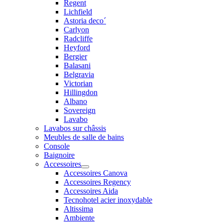
Regent
Lichfield
Astoria deco´
Carlyon
Radcliffe
Heyford
Bergier
Balasani
Belgravia
Victorian
Hillingdon
Albano
Sovereign
Lavabo
Lavabos sur châssis
Meubles de salle de bains
Console
Baignoire
Accessoires
Accessoires Canova
Accessoires Regency
Accessoires Aida
Tecnohotel acier inoxydable
Altissima
Ambiente