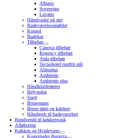
Albano
Sovereign
Lavabo
Håndvaske på stel
Badeværelsesmøbler
Konsol
Badekar
Tilbehør
Canova tilbehør
Regency tilbehør
Aida tilbehør
Tecnohotel rustfrit stål
Altissima
Ambiente
Ambiente plus
Håndklædetørrer
Belysning
Spejl
Brusestang
Bruse døre og kabiner
Håndgreb til badeværelset
Bundventil til køkkenvask
Afløbsriste
Køkken og Hvidevarer
Kogeplader Barazza