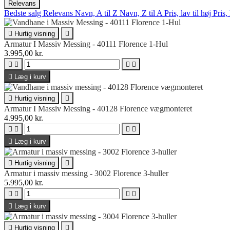
Relevans
Bedste salg
Relevans
Navn, A til Z
Navn, Z til A
Pris, lav til høj
Pris,

Hurtig visning

Armatur I Massiv Messing - 40111 Florence 1-Hul
3.995,00 kr.





Læg i kurv

Hurtig visning

Armatur I Massiv Messing - 40128 Florence vægmonteret
4.995,00 kr.





Læg i kurv

Hurtig visning

Armatur i massiv messing - 3002 Florence 3-huller
5.995,00 kr.





Læg i kurv

Hurtig visning
