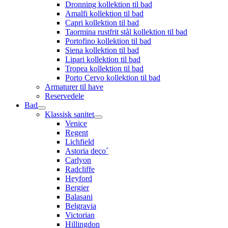
Dronning kollektion til bad
Amalfi kollektion til bad
Capri kollektion til bad
Taormina rustfrit stål kollektion til bad
Portofino kollektion til bad
Siena kollektion til bad
Lipari kollektion til bad
Tropea kollektion til bad
Porto Cervo kollektion til bad
Armaturer til have
Reservedele
Bad
Klassisk sanitet
Venice
Regent
Lichfield
Astoria deco´
Carlyon
Radcliffe
Heyford
Bergier
Balasani
Belgravia
Victorian
Hillingdon