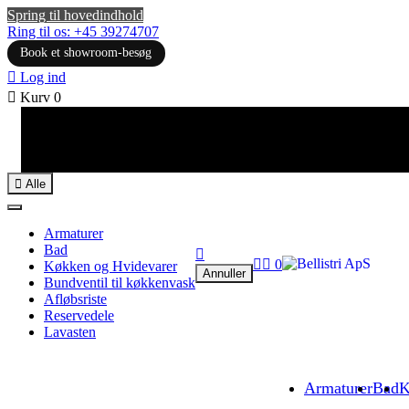
Spring til hovedindhold
Ring til os: +45 39274707
Book et showroom-besøg

Log ind

Kurv
0

Alle
Armaturer
Bad



0
Køkken og Hvidevarer
Annuller
Bundventil til køkkenvask
Afløbsriste
Reservedele
Lavasten
Armaturer
Bad
K