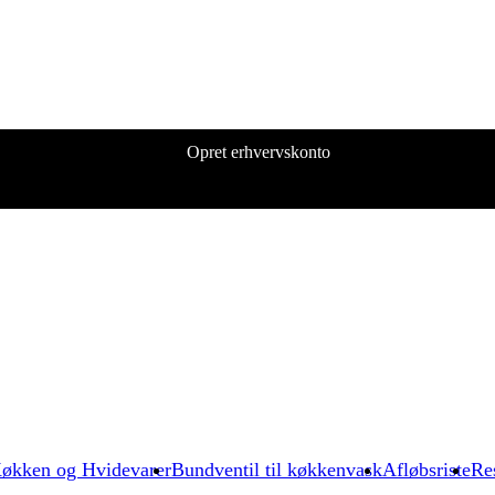
Opret erhvervskonto
økken og Hvidevarer
Bundventil til køkkenvask
Afløbsriste
Re