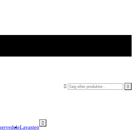



servedele
Lavasten