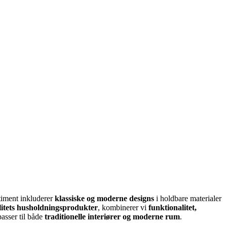
timent inkluderer
klassiske og moderne designs
i holdbare materialer
litets husholdningsprodukter
, kombinerer vi
funktionalitet,
passer til både
traditionelle interiører og moderne rum
.