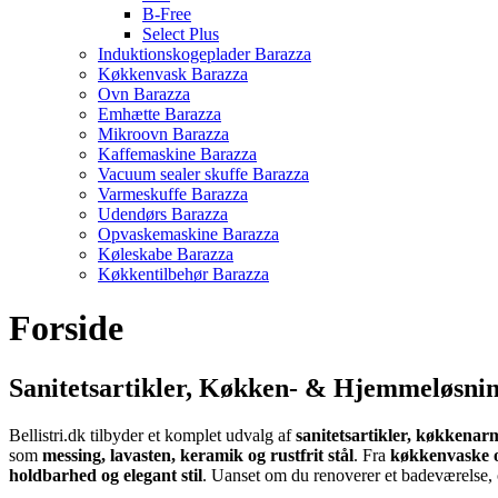
B-Free
Select Plus
Induktionskogeplader Barazza
Køkkenvask Barazza
Ovn Barazza
Emhætte Barazza
Mikroovn Barazza
Kaffemaskine Barazza
Vacuum sealer skuffe Barazza
Varmeskuffe Barazza
Udendørs Barazza
Opvaskemaskine Barazza
Køleskabe Barazza
Køkkentilbehør Barazza
Forside
Sanitetsartikler, Køkken- & Hjemmeløsni
Bellistri.dk tilbyder et komplet udvalg af
sanitetsartikler, køkkenar
som
messing, lavasten, keramik og rustfrit stål
. Fra
køkkenvaske 
holdbarhed og elegant stil
. Uanset om du renoverer et badeværelse, op