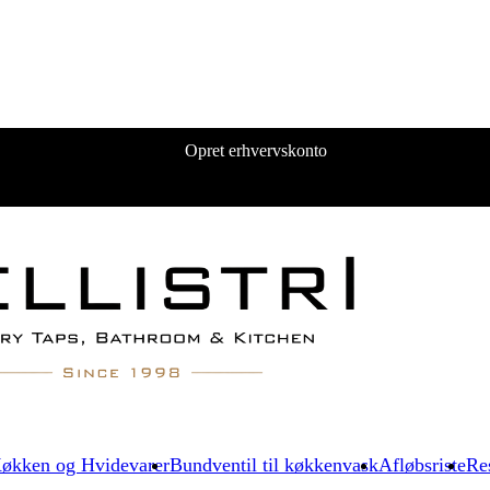
Opret erhvervskonto
økken og Hvidevarer
Bundventil til køkkenvask
Afløbsriste
Re