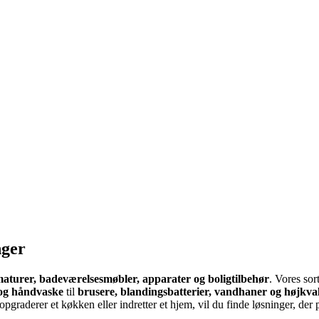
nger
maturer, badeværelsesmøbler, apparater og boligtilbehør
. Vores sor
og håndvaske
til
brusere, blandingsbatterier, vandhaner og højkva
graderer et køkken eller indretter et hjem, vil du finde løsninger, der 