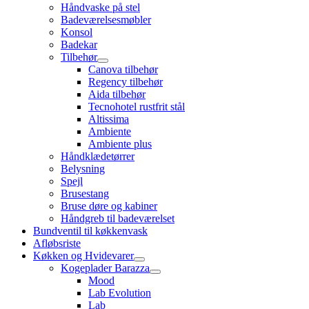
Håndvaske på stel
Badeværelsesmøbler
Konsol
Badekar
Tilbehør
Canova tilbehør
Regency tilbehør
Aida tilbehør
Tecnohotel rustfrit stål
Altissima
Ambiente
Ambiente plus
Håndklædetørrer
Belysning
Spejl
Brusestang
Bruse døre og kabiner
Håndgreb til badeværelset
Bundventil til køkkenvask
Afløbsriste
Køkken og Hvidevarer
Kogeplader Barazza
Mood
Lab Evolution
Lab