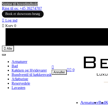
Spring til hovedindhold
Ring til os: +45 39274707
Book et showroom-besøg

Log ind

Kurv
0

Alle
Armaturer
Bad



0
Køkken og Hvidevarer
Annuller
Bundventil til køkkenvask
Afløbsriste
Reservedele
Lavasten
Armaturer
Bad
K