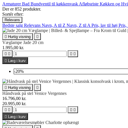
Armaturer
Bad
Bundventil til køkkenvask
Afløbsriste
Køkken og Hvi
Der er 852 produkter.
Sortér efter:
Relevans
Bedste salg
Relevans
Navn, A til Z
Navn, Z til A
Pris, lav til høj
Pris,

Hurtig visning

Væglampe Jade 20 cm
1.995,00 kr.





Læg i kurv
-20%

Hurtig visning

Håndvask på stel Venice Vergennes
16.796,00 kr.
20.995,00 kr.





Læg i kurv