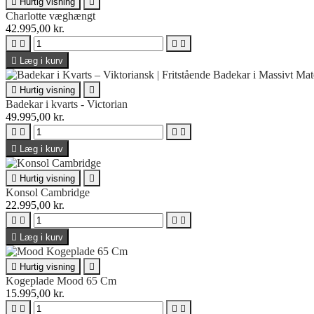

Hurtig visning

Charlotte væghængt
42.995,00 kr.





Læg i kurv

Hurtig visning

Badekar i kvarts - Victorian
49.995,00 kr.





Læg i kurv

Hurtig visning

Konsol Cambridge
22.995,00 kr.





Læg i kurv

Hurtig visning

Kogeplade Mood 65 Cm
15.995,00 kr.



