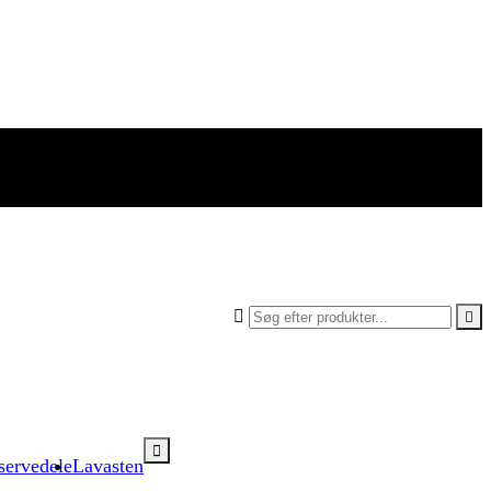



servedele
Lavasten