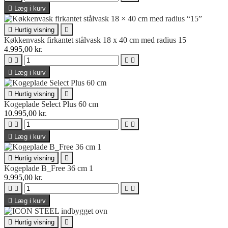

Læg i kurv

Hurtig visning

Køkkenvask firkantet stålvask 18 x 40 cm med radius 15
4.995,00 kr.





Læg i kurv

Hurtig visning

Kogeplade Select Plus 60 cm
10.995,00 kr.





Læg i kurv

Hurtig visning

Kogeplade B_Free 36 cm 1
9.995,00 kr.





Læg i kurv

Hurtig visning
