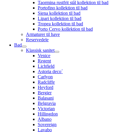
Taormina rustfrit stål kollektion til bad
Portofino kollektion til bad
Siena kollektion til bad
Lipari kollektion til bad
Tropea kollektion til bad
Porto Cervo kollektion til bad
Armaturer til have
Reservedele
Bad
Klassisk sanitet
Venice
Regent
Lichfield
Astoria deco´
Carlyon
Radcliffe
Heyford
Bergier
Balasani
Belgravia
Victorian
Hillingdon
Albano
Sovereign
Lavabo