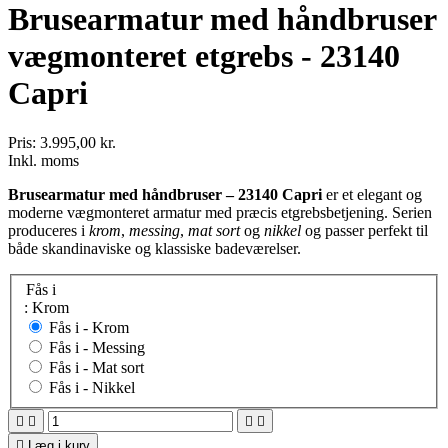
Brusearmatur med håndbruser
vægmonteret etgrebs - 23140
Capri
Pris:
3.995,00 kr.
Inkl. moms
Brusearmatur med håndbruser – 23140 Capri
er et elegant og
moderne vægmonteret armatur med præcis etgrebsbetjening. Serien
produceres i
krom
,
messing
,
mat sort
og
nikkel
og passer perfekt til
både skandinaviske og klassiske badeværelser.
Fås i
: Krom
Fås i -
Krom
Fås i -
Messing
Fås i -
Mat sort
Fås i -
Nikkel





Læg i kurv