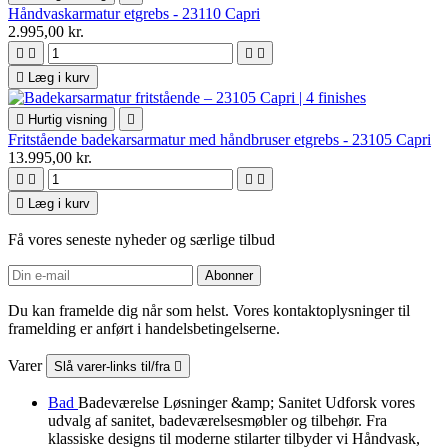
Håndvaskarmatur etgrebs - 23110 Capri
2.995,00 kr.





Læg i kurv

Hurtig visning

Fritstående badekarsarmatur med håndbruser etgrebs - 23105 Capri
13.995,00 kr.





Læg i kurv
Få vores seneste nyheder og særlige tilbud
Du kan framelde dig når som helst. Vores kontaktoplysninger til
framelding er anført i handelsbetingelserne.
Varer
Slå varer-links til/fra

Bad
Badeværelse Løsninger &amp; Sanitet Udforsk vores
udvalg af sanitet, badeværelsesmøbler og tilbehør. Fra
klassiske designs til moderne stilarter tilbyder vi Håndvask,