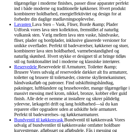
tilgængelige i moderne finishes, passer disse apparater perfekt
ind i både moderne og traditionelle køkkener. Hvert produkt
kombinerer holdbarhed, energieffektivitet og design for at
forbedre din daglige madlavningsoplevelse.
Lavasten
Lava Sten – Vask, Fliser, Borde &amp; Plader
Udforsk vores lava sten kollektion, fremstillet af naturlig
vulkansk sten. Vælg mellem lava sten vaske, håndvaske,
fliser, plader og bordplader, inklusive glaserede versioner for
unikke overflader. Perfekt til badeværelser, køkkener og stuer,
kombinerer lava sten holdbarhed, varmebestandighed og
naturlig skønhed. Hvert stykke er designet til at bringe tidløs
stil og funktionalitet ind i moderne og klassiske interiører.
Reservedele
Reservedele til Armaturer, Toiletter &amp;
Brusere Vores udvalg af reservedele dækker alt fra armaturer,
toiletter og brusere til toiletsæder, cisterne skyllemekanismer,
håndvaskafløb og patroner. Find udskiftningshåndtag,
pakninger, luftblandere og brusehoveder, mange tilgængelige i
massivt messing med krom, nikkel, bronze, kobber eller guld
finish. Alle dele er nemme at installere og sikrer pålidelig
ydeevne, lækagefri drift og lang holdbarhed—så du kan
reparere eller opgradere uden at udskifte hele armaturet.
Perfekt til badeværelses- og køkkenarmaturer.
Bundventil til køkkenvask
Bundventil til køkkenvask Vores
udvalg af bundventiler til køkkenvaske omfatter holdbare
kurvestrenge, afløbssæt og afløbsdele. Fås i messing og