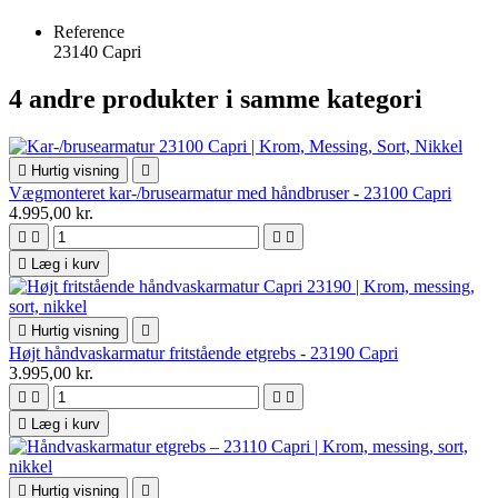
Reference
23140 Capri
4 andre produkter i samme kategori

Hurtig visning

Vægmonteret kar-/brusearmatur med håndbruser - 23100 Capri
4.995,00 kr.





Læg i kurv

Hurtig visning

Højt håndvaskarmatur fritstående etgrebs - 23190 Capri
3.995,00 kr.





Læg i kurv

Hurtig visning
