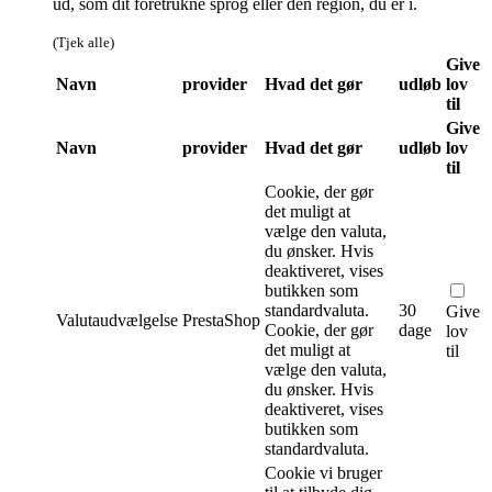
ud, som dit foretrukne sprog eller den region, du er i.
(Tjek alle)
Give
Navn
provider
Hvad det gør
udløb
lov
til
Give
Navn
provider
Hvad det gør
udløb
lov
til
Cookie, der gør
det muligt at
vælge den valuta,
du ønsker. Hvis
deaktiveret, vises
butikken som
standardvaluta.
30
Give
Valutaudvælgelse
PrestaShop
Cookie, der gør
dage
lov
det muligt at
til
vælge den valuta,
du ønsker. Hvis
deaktiveret, vises
butikken som
standardvaluta.
Cookie vi bruger