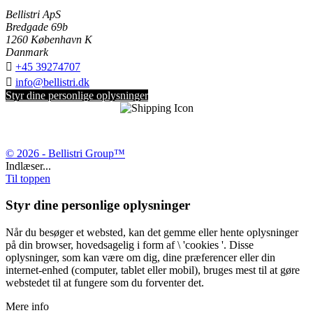
Bellistri ApS
Bredgade 69b
1260 København K
Danmark

+45 39274707

info@bellistri.dk
Styr dine personlige oplysninger
© 2026 - Bellistri Group™
Indlæser...
Til toppen
Styr dine personlige oplysninger
Når du besøger et websted, kan det gemme eller hente oplysninger
på din browser, hovedsagelig i form af \ 'cookies '. Disse
oplysninger, som kan være om dig, dine præferencer eller din
internet-enhed (computer, tablet eller mobil), bruges mest til at gøre
webstedet til at fungere som du forventer det.
Mere info