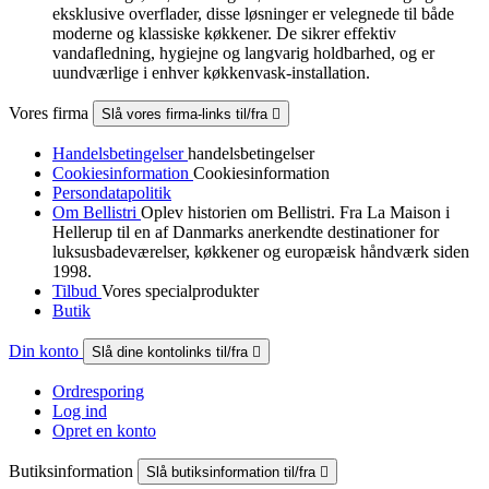
eksklusive overflader, disse løsninger er velegnede til både
moderne og klassiske køkkener. De sikrer effektiv
vandafledning, hygiejne og langvarig holdbarhed, og er
uundværlige i enhver køkkenvask-installation.
Vores firma
Slå vores firma-links til/fra

Handelsbetingelser
handelsbetingelser
Cookiesinformation
Cookiesinformation
Persondatapolitik
Om Bellistri
Oplev historien om Bellistri. Fra La Maison i
Hellerup til en af Danmarks anerkendte destinationer for
luksus­badeværelser, køkkener og europæisk håndværk siden
1998.
Tilbud
Vores specialprodukter
Butik
Din konto
Slå dine kontolinks til/fra

Ordresporing
Log ind
Opret en konto
Butiksinformation
Slå butiksinformation til/fra
