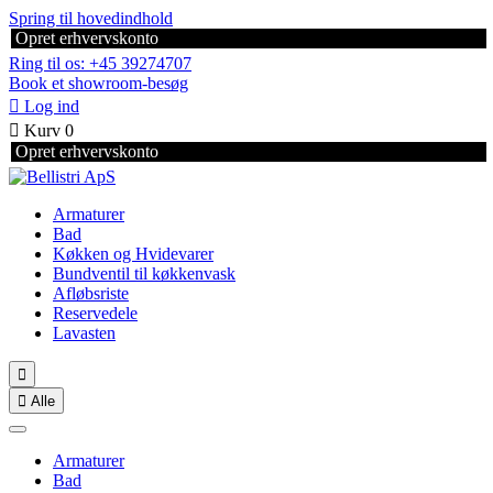
Spring til hovedindhold
Opret erhvervskonto
Ring til os: +45 39274707
Book et showroom-besøg

Log ind

Kurv
0
Opret erhvervskonto
Armaturer
Bad
Køkken og Hvidevarer
Bundventil til køkkenvask
Afløbsriste
Reservedele
Lavasten


Alle
Armaturer
Bad