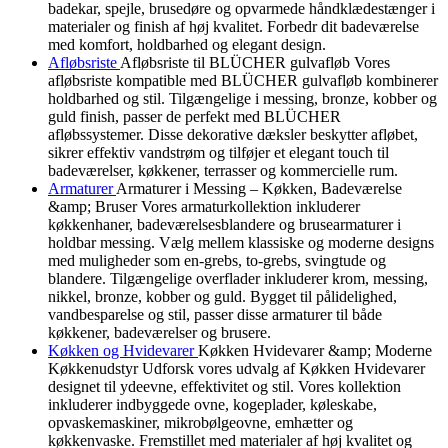
badekar, spejle, brusedøre og opvarmede håndklædestænger i
materialer og finish af høj kvalitet. Forbedr dit badeværelse
med komfort, holdbarhed og elegant design.
Afløbsriste
Afløbsriste til BLÜCHER gulvafløb Vores
afløbsriste kompatible med BLÜCHER gulvafløb kombinerer
holdbarhed og stil. Tilgængelige i messing, bronze, kobber og
guld finish, passer de perfekt med BLÜCHER
afløbssystemer. Disse dekorative dæksler beskytter afløbet,
sikrer effektiv vandstrøm og tilføjer et elegant touch til
badeværelser, køkkener, terrasser og kommercielle rum.
Armaturer
Armaturer i Messing – Køkken, Badeværelse
&amp; Bruser Vores armaturkollektion inkluderer
køkkenhaner, badeværelsesblandere og brusearmaturer i
holdbar messing. Vælg mellem klassiske og moderne designs
med muligheder som en-grebs, to-grebs, svingtude og
blandere. Tilgængelige overflader inkluderer krom, messing,
nikkel, bronze, kobber og guld. Bygget til pålidelighed,
vandbesparelse og stil, passer disse armaturer til både
køkkener, badeværelser og brusere.
Køkken og Hvidevarer
Køkken Hvidevarer &amp; Moderne
Køkkenudstyr Udforsk vores udvalg af Køkken Hvidevarer
designet til ydeevne, effektivitet og stil. Vores kollektion
inkluderer indbyggede ovne, kogeplader, køleskabe,
opvaskemaskiner, mikrobølgeovne, emhætter og
køkkenvaske. Fremstillet med materialer af høj kvalitet og