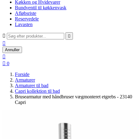
Køkken og Hvidevarer
Bundventil til køkkenvask
Afløbsriste
Reservedele
Lavasten



Annuller


0
Forside
Armaturer
Armaturer til bad
Capri kollektion til bad
Brusearmatur med håndbruser vægmonteret etgrebs - 23140
Capri